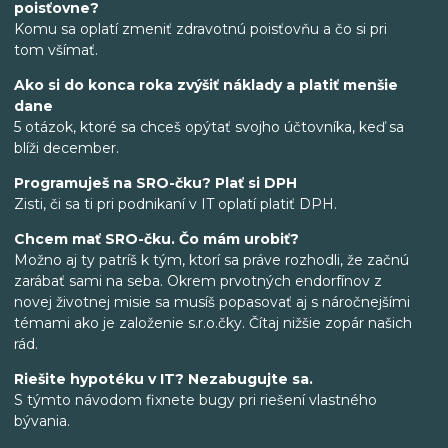
poisťovne?
Komu sa oplatí zmeniť zdravotnú poisťovňu a čo si pri
tom všímať.
Ako si do konca roka zvýšiť náklady a platiť menšie
dane
5 otázok, ktoré sa chceš opýtať svojho účtovníka, keď sa
blíži december.
Programuješ na SRO-čku? Plať si DPH
Zisti, či sa ti pri podnikaní v IT oplatí platiť DPH.
Chcem mať SRO-čku. Čo mám urobiť?
Možno aj ty patríš k tým, ktorí sa práve rozhodli, že začnú
zarábať sami na seba. Okrem prvotných endorfínov z
novej životnej misie sa musíš popasovať aj s náročnejšími
témami ako je založenie s.r.o.čky. Čítaj nižšie zopár našich
rád.
Riešite hypotéku v IT? Nezabugujte sa.
S týmto návodom fixnete bugy pri riešení vlastného
bývania.