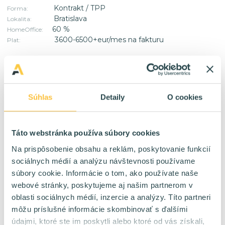
Kontrakt / TPP
Forma:
Bratislava
Lokalita:
60 %
HomeOffice:
3600-6500+eur/mes na fakturu
Plat:
Java Cloud/BigData Engineer
- OBSADENÉ
Kontrakt / TPP
Forma:
Súhlas
Detaily
O cookies
Bratislava
Lokalita:
100 %
HomeOffice:
250-350eur/md
Plat:
Táto webstránka používa súbory cookies
Na prispôsobenie obsahu a reklám, poskytovanie funkcií
sociálnych médií a analýzu návštevnosti používame
DevOps Automation Engineer
- OBSADENÉ
súbory cookie. Informácie o tom, ako používate naše
Kontrakt / TPP
Forma:
webové stránky, poskytujeme aj našim partnerom v
Bratislava
Lokalita:
oblasti sociálnych médií, inzercie a analýzy. Títo partneri
40 %
HomeOffice:
môžu príslušné informácie skombinovať s ďalšími
4000-5600 eur/mes
Plat:
údajmi, ktoré ste im poskytli alebo ktoré od vás získali,