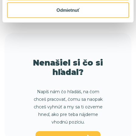
Bratislava
Lokalita:
HomeOffice:
Odmietnuť
3500+ eur/mes na TPP
Plat:
Nenašiel si čo si
hľadal?
Napíš nám čo hľadáš, na čom
chceš pracovať, čomu sa naopak
chceš vyhnúť a my sa ti ozveme
hneď, ako pre teba nájdeme
vhodnú pozíciu.