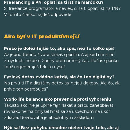
Freelancing a PN: oplatí sa ti ísť na maródku?
Si freelance programátor a nevieš, či sa ti oplatí ísť na PN?
V tomto článku nájdeš odpovede.
Ako byť v IT produktívnejší
Prečo je dôležitejšie to, ako spíš, než to koľko spíš
Až jednu tretinu života stráviš spaním. A aj keď nie si pri
zmysloch, nejde o žiadny premárnený čas. Počas spánku
totiž regeneruješ telo a myseľ.
Fyzický detox zvládne každý, ale čo ten digitálny?
Na prvú ti IT a digitálny detox asi nejdú dokopy. Ale čo, ak
práve ten potrebuješ?
Work-life balance ako prevencia proti vyhoreniu
Tak,isto ako nie je úplne fajn flákať a prácu zanedbávať,
rovnako nemá zmysel hnať sa za úspechom na úkor
zdravia. Rovnováha je absolútnym základom.
Hýb sa! Bez pohybu chradne nielen tvoje telo, ale aj