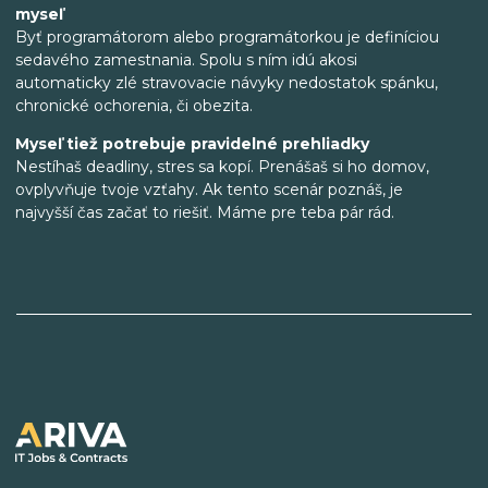
myseľ
Byť programátorom alebo programátorkou je definíciou
sedavého zamestnania. Spolu s ním idú akosi
automaticky zlé stravovacie návyky nedostatok spánku,
chronické ochorenia, či obezita.
Myseľ tiež potrebuje pravidelné prehliadky
Nestíhaš deadliny, stres sa kopí. Prenášaš si ho domov,
ovplyvňuje tvoje vzťahy. Ak tento scenár poznáš, je
najvyšší čas začať to riešiť. Máme pre teba pár rád.