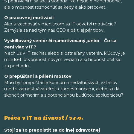
S podnikaním sa spája sloboda. No nejde o ničnerobenie,
ale o možnosť rozhodnúť sa kedy a ako pracovať.
O pracovnej motivácii
Ako si zachovať v meniacom sa IT odvetví motiváciu?
Zamýšľa sa nad tým náš CEO a dá ti aj pár tipov.
Vyskillovaný senior či namotivovaný junior – Čo sa
cení viac v IT?
Nech už v IT začínaš alebo si ostrieľaný veterán, kľúčový je
mindset, otvorenosť novým veciam a schopnosť učiť sa
za pochodu.
O prepúšťaní a pálení mostov
Musí byť prepúšťanie koncom medziľudských vzťahov
medzi zamestnávateľmi a zamestnancami, alebo sa dá
skončiť prímerím a s potenciálnou budúcou spoluprácou?
Práca v IT na živnosť / s.r.o.
Stojí za to prepoistiť sa do inej zdravotnej