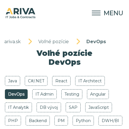
MENU
ariva.sk
Voľné pozície
DevOps
Voľné pozície
DevOps
Java
C#/.NET
React
IT Architect
DevOps
IT Admin
Testing
Angular
IT Analytik
DB vývoj
SAP
JavaScript
PHP
Backend
PM
Python
DWH/BI