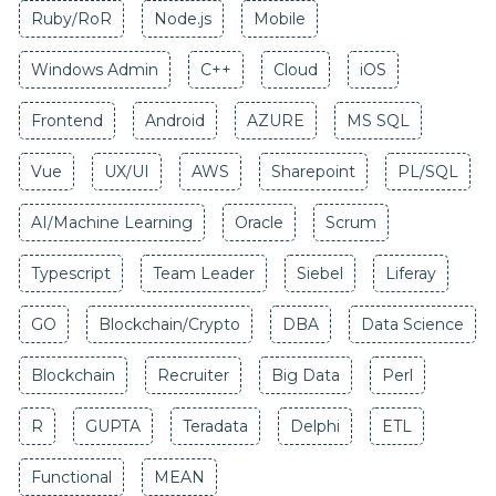
Ruby/RoR
Node.js
Mobile
Windows Admin
C++
Cloud
iOS
Frontend
Android
AZURE
MS SQL
Vue
UX/UI
AWS
Sharepoint
PL/SQL
AI/Machine Learning
Oracle
Scrum
Typescript
Team Leader
Siebel
Liferay
GO
Blockchain/Crypto
DBA
Data Science
Blockchain
Recruiter
Big Data
Perl
R
GUPTA
Teradata
Delphi
ETL
Functional
MEAN