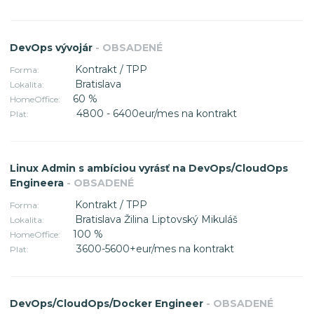
DevOps vývojár
- OBSADENÉ
Kontrakt / TPP
Forma:
Bratislava
Lokalita:
60 %
HomeOffice:
4800 - 6400eur/mes na kontrakt
Plat:
Linux Admin s ambíciou vyrásť na DevOps/CloudOps
Engineera
- OBSADENÉ
Kontrakt / TPP
Forma:
Bratislava Žilina Liptovský Mikuláš
Lokalita:
100 %
HomeOffice:
3600-5600+eur/mes na kontrakt
Plat:
DevOps/CloudOps/Docker Engineer
- OBSADENÉ