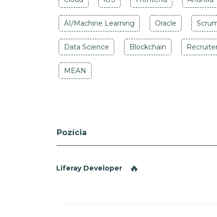
AI/Machine Learning
Oracle
Scru
Data Science
Blockchain
Recruite
MEAN
Pozícia
🔥
Liferay Developer