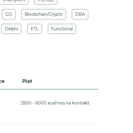
GO
Blockchain/Crypto
DBA
Delphi
ETL
Functional
ce
Plat
2500 - 6000 eur/mes na kontrakt