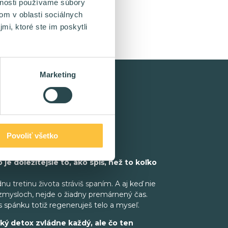
vnosti používame súbory
om v oblasti sociálnych
mi, ktoré ste im poskytli
Marketing
Povoliť všetko
byť v IT produktívnejší
 je dôležitejšie to, ako spíš, než to koľko
dnu tretinu života stráviš spaním. A aj keď nie
i zmysloch, nejde o žiadny premárnený čas.
 spánku totiž regeneruješ telo a myseľ.
ký detox zvládne každý, ale čo ten