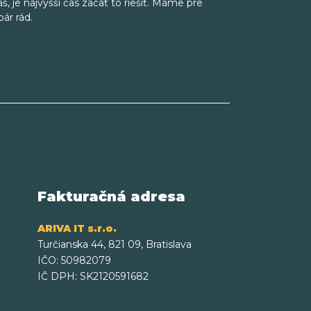
š, je najvyšší čas začať to riešiť. Máme pre
pár rád.
Fakturačná adresa
ARIVA IT s.r.o.
Turčianska 44, 821 09, Bratislava
IČO: 50982079
IČ DPH: SK2120591682