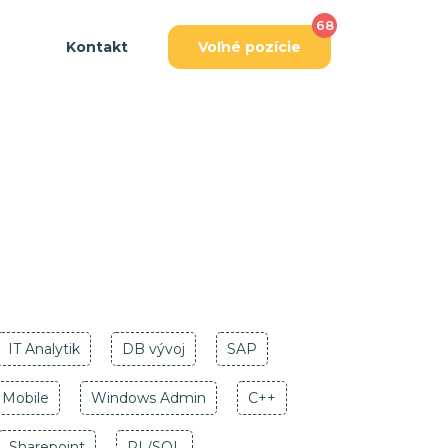
68
Kontakt
Voľné pozície
IT Analytik
DB vývoj
SAP
Mobile
Windows Admin
C++
Sharepoint
PL/SQL