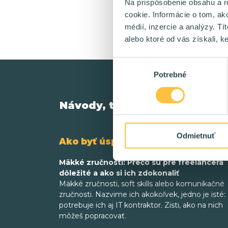
Na prispôsobenie obsahu a r
cookie. Informácie o tom, ak
médií, inzercie a analýzy. Tí
alebo ktoré od vás získali, ke
Výber
Potrebné
súhlasu
Návody, tipy a triky
Odmietnuť
Ako byť úspešný v IT
Mäkké zručnosti: Prečo sú pre freelancera
dôležité a ako si ich zdokonaliť
Mäkké zručnosti, soft skills alebo komunikačné
zručnosti. Nazvime ich akokoľvek, jedno je isté:
potrebuje ich aj IT kontraktor. Zisti, ako na nich
môžeš popracovať.