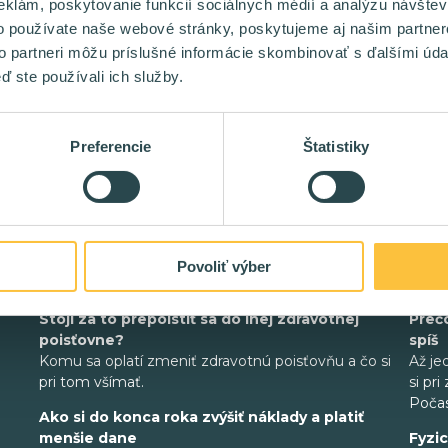
eklám, poskytovanie funkcií sociálnych médií a analýzu návšte
o používate naše webové stránky, poskytujeme aj našim partner
to partneri môžu príslušné informácie skombinovať s ďalšími údaj
ď ste používali ich služby.
Preferencie
Štatistiky
Povoliť výber
Práca v IT na živnosť / s.r.o.
Ako 
Stojí za to prepoistiť sa do inej zdravotnej
Prečo
poisťovne?
spíš
Komu sa oplatí zmeniť zdravotnú poisťovňu a čo si
Až je
pri tom všímať.
si pr
Počas
Ako si do konca roka zvýšiť náklady a platiť
menšie dane
Fyzic