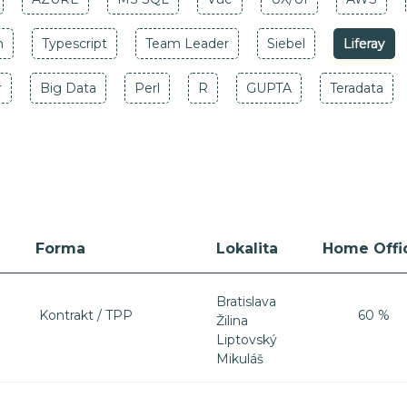
m
Typescript
Team Leader
Siebel
Liferay
r
Big Data
Perl
R
GUPTA
Teradata
Forma
Lokalita
Home Offi
Bratislava
Kontrakt / TPP
60 %
Žilina
Liptovský
Mikuláš