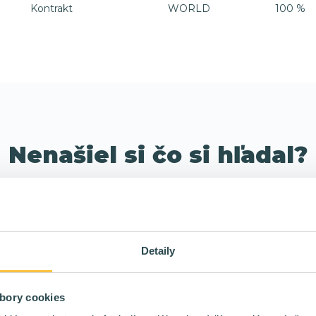
WORLD
Kontrakt
100 %
Nenašiel si čo si hľadal?
Napíš nám čo hľadáš, na čom chceš pracovať, čomu
sa naopak chceš vyhnúť a my sa ti ozveme hneď, ako
pre teba nájdeme vhodnú pozíciu.
Detaily
Vyplniť formulár
bory cookies