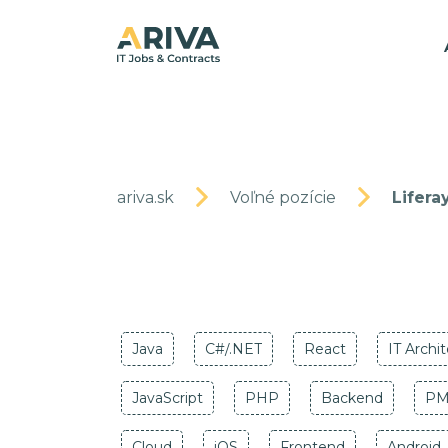
ariva.sk
Voľné pozície
Lifera
Java
C#/.NET
React
IT Archi
JavaScript
PHP
Backend
P
Cloud
iOS
Frontend
Android