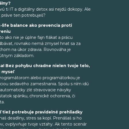
álny?
vú ti IT a digitálny detox asi nejdú dokopy. Ale
k práve ten potrebuješ?
-life balance ako prevencia proti
reniu
sto ako nie je úplne fajn flákať a prácu
bávať, rovnako nemá zmysel hnať sa za
hom na úkor zdravia. Rovnováha je
lútnym základom.
sa! Bez pohybu chradne nielen tvoje telo,
j myseľ
rogramátorom alebo programátorkou je
íciou sedavého zamestnania. Spolu s ním idú
 automaticky zlé stravovacie návyky
tatok spánku, chronické ochorenia, či
ta.
ľ tiež potrebuje pravidelné prehliadky
haš deadliny, stres sa kopí. Prenášaš si ho
, ovplyvňuje tvoje vzťahy. Ak tento scenár