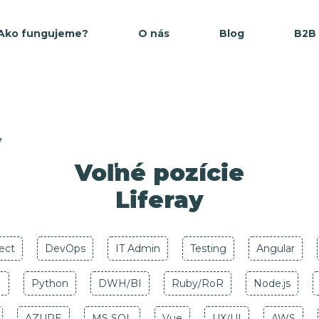
Ako fungujeme?
O nás
Blog
B2B
y
Voľné pozície
Liferay
tect
DevOps
IT Admin
Testing
Angular
M
Python
DWH/BI
Ruby/RoR
Node.js
AZURE
MS SQL
Vue
UX/UI
AWS