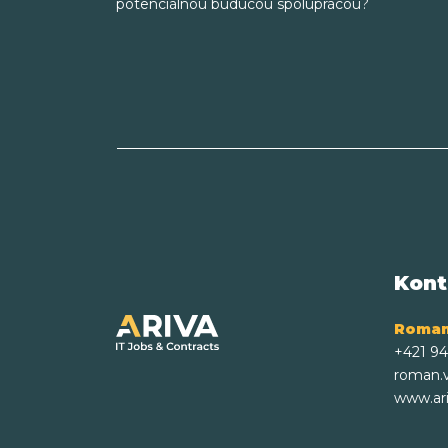
potenciálnou budúcou spoluprácou?
Kont
Roman
+421 9
roman.
www.ari