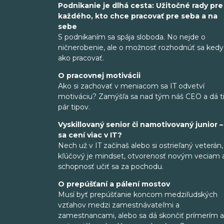
Podnikanie je dlhá cesta: Užitočné rady pre
každého, kto chce pracovať pre seba a na
sebe
S podnikaním sa spája sloboda. No nejde o
ničnerobenie, ale o možnosť rozhodnúť sa kedy
ako pracovať.
O pracovnej motivácii
Ako si zachovať v meniacom sa IT odvetví
motiváciu? Zamýšľa sa nad tým náš CEO a dá ti
pár tipov.
Vyskillovaný senior či namotivovaný junior –
sa cení viac v IT?
Nech už v IT začínaš alebo si ostrieľaný veterán,
kľúčový je mindset, otvorenosť novým veciam 
schopnosť učiť sa za pochodu.
O prepúšťaní a pálení mostov
Musí byť prepúšťanie koncom medziľudských
vzťahov medzi zamestnávateľmi a
zamestnancami, alebo sa dá skončiť prímerím a