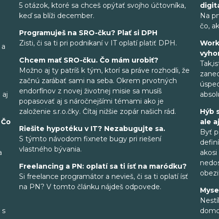
5 otázok, ktoré sa chceš opýtať svojho účtovníka,
digit
keď sa blíži december.
Na pr
čo, a
Programuješ na SRO-čku? Plať si DPH
Zisti, či sa ti pri podnikaní v IT oplatí platiť DPH.
Work
 a
vyho
Chcem mať SRO-čku. Čo mám urobiť?
Tak,i
Možno aj ty patríš k tým, ktorí sa práve rozhodli, že
zaned
začnú zarábať sami na seba. Okrem prvotných
úspec
endorfínov z novej životnej misie sa musíš
 aj
abso
popasovať aj s náročnejšími témami ako je
založenie s.r.o.čky. Čítaj nižšie zopár našich rád.
Hýb 
 Čo
ale a
Riešite hypotéku v IT? Nezabugujte sa.
Byť p
S týmto návodom fixnete bugy pri riešení
defin
vlastného bývania.
a
akosi
nedos
Freelancing a PN: oplatí sa ti ísť na maródku?
obezi
Si freelance programátor a nevieš, či sa ti oplatí ísť
na PN? V tomto článku nájdeš odpovede.
Myse
Nestí
 s
domov