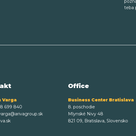
pozná
teba 
akt
Office
 Varga
Business Center Bratislava
48 699 840
8. poschodie
varga@arivagroup.sk
Mlynské Nivy 48
va.sk
821 09, Bratislava, Slovensko