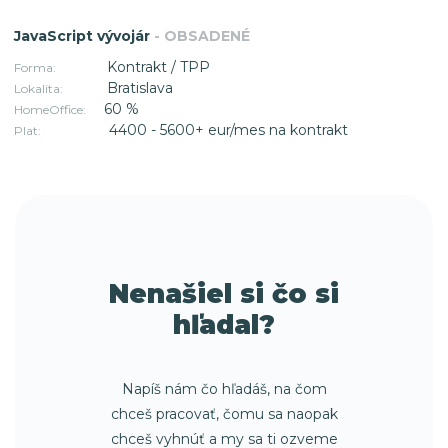
JavaScript vývojár
- OBSADENÉ
Kontrakt / TPP
Forma:
Bratislava
Lokalita:
60 %
HomeOffice:
4400 - 5600+ eur/mes na kontrakt
Plat:
Nenašiel si čo si
hľadal?
Napíš nám čo hľadáš, na čom
chceš pracovať, čomu sa naopak
chceš vyhnúť a my sa ti ozveme