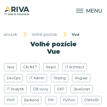
MENU
ariva.sk
Voľné pozície
Vue
Voľné pozície
Vue
Java
C#/.NET
React
IT Architect
DevOps
IT Admin
Testing
Angular
IT Analytik
DB vývoj
SAP
JavaScript
PHP
Backend
PM
Python
DWH/BI