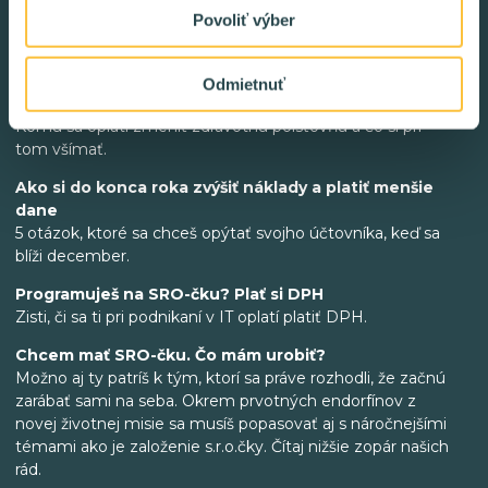
Povoliť výber
Práca v IT na živnosť / s.r.o.
Stojí za to prepoistiť sa do inej zdravotnej
Odmietnuť
poisťovne?
Komu sa oplatí zmeniť zdravotnú poisťovňu a čo si pri
tom všímať.
Ako si do konca roka zvýšiť náklady a platiť menšie
dane
5 otázok, ktoré sa chceš opýtať svojho účtovníka, keď sa
blíži december.
Programuješ na SRO-čku? Plať si DPH
Zisti, či sa ti pri podnikaní v IT oplatí platiť DPH.
Chcem mať SRO-čku. Čo mám urobiť?
Možno aj ty patríš k tým, ktorí sa práve rozhodli, že začnú
zarábať sami na seba. Okrem prvotných endorfínov z
novej životnej misie sa musíš popasovať aj s náročnejšími
témami ako je založenie s.r.o.čky. Čítaj nižšie zopár našich
rád.