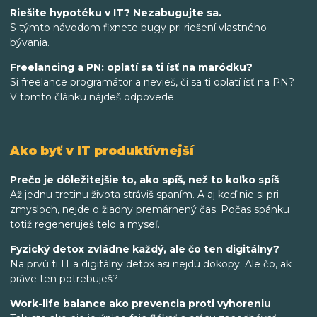
Riešite hypotéku v IT? Nezabugujte sa.
S týmto návodom fixnete bugy pri riešení vlastného
bývania.
Freelancing a PN: oplatí sa ti ísť na maródku?
Si freelance programátor a nevieš, či sa ti oplatí ísť na PN?
V tomto článku nájdeš odpovede.
Ako byť v IT produktívnejší
Prečo je dôležitejšie to, ako spíš, než to koľko spíš
Až jednu tretinu života stráviš spaním. A aj keď nie si pri
zmysloch, nejde o žiadny premárnený čas. Počas spánku
totiž regeneruješ telo a myseľ.
Fyzický detox zvládne každý, ale čo ten digitálny?
Na prvú ti IT a digitálny detox asi nejdú dokopy. Ale čo, ak
práve ten potrebuješ?
Work-life balance ako prevencia proti vyhoreniu