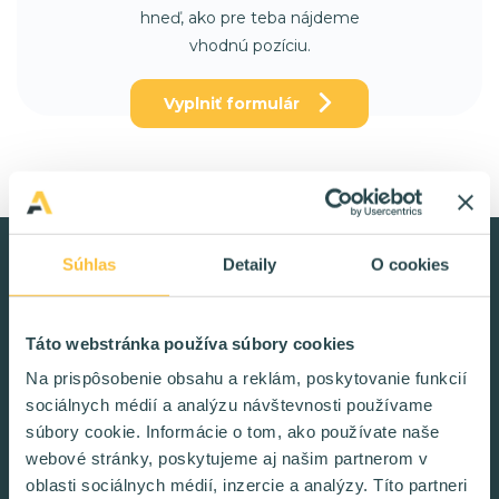
hneď, ako pre teba nájdeme
vhodnú pozíciu.
Vyplniť formulár
Súhlas
Detaily
O cookies
Návody, tipy a triky
Táto webstránka používa súbory cookies
Ako byť úspešný v IT
Na prispôsobenie obsahu a reklám, poskytovanie funkcií
sociálnych médií a analýzu návštevnosti používame
Mäkké zručnosti: Prečo sú pre freelancera dôležité a
súbory cookie. Informácie o tom, ako používate naše
ako si ich zdokonaliť
webové stránky, poskytujeme aj našim partnerom v
Mäkké zručnosti, soft skills alebo komunikačné zručnosti.
oblasti sociálnych médií, inzercie a analýzy. Títo partneri
Nazvime ich akokoľvek, jedno je isté: potrebuje ich aj IT