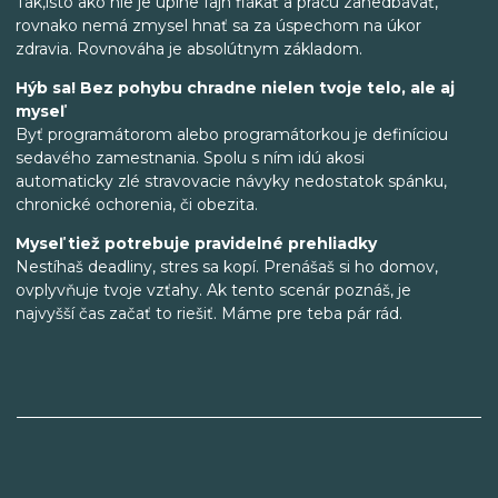
Tak,isto ako nie je úplne fajn flákať a prácu zanedbávať,
rovnako nemá zmysel hnať sa za úspechom na úkor
zdravia. Rovnováha je absolútnym základom.
Hýb sa! Bez pohybu chradne nielen tvoje telo, ale aj
myseľ
Byť programátorom alebo programátorkou je definíciou
sedavého zamestnania. Spolu s ním idú akosi
automaticky zlé stravovacie návyky nedostatok spánku,
chronické ochorenia, či obezita.
Myseľ tiež potrebuje pravidelné prehliadky
Nestíhaš deadliny, stres sa kopí. Prenášaš si ho domov,
ovplyvňuje tvoje vzťahy. Ak tento scenár poznáš, je
najvyšší čas začať to riešiť. Máme pre teba pár rád.