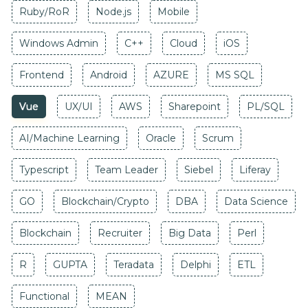
Ruby/RoR
Node.js
Mobile
Windows Admin
C++
Cloud
iOS
Frontend
Android
AZURE
MS SQL
Vue
UX/UI
AWS
Sharepoint
PL/SQL
AI/Machine Learning
Oracle
Scrum
Typescript
Team Leader
Siebel
Liferay
GO
Blockchain/Crypto
DBA
Data Science
Blockchain
Recruiter
Big Data
Perl
R
GUPTA
Teradata
Delphi
ETL
Functional
MEAN