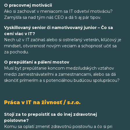
O pracovnej motivácii
Ako si zachovať v meniacom sa IT odvetví motiváciu?
Zamýšľa sa nad tým náš CEO a dá ti aj pár tipov.
Vyskillovaný senior či namotivovaný junior – Čo sa
cení viac v IT?
Nech už v IT začínaš alebo si ostrieľaný veterán, kľúčový je
mindset, otvorenosť novým veciam a schopnosť učiť sa
za pochodu.
O prepúšťaní a pálení mostov
Musí byť prepúšťanie koncom medziľudských vzťahov
medzi zamestnávateľmi a zamestnancami, alebo sa dá
skončiť prímerím a s potenciálnou budúcou spoluprácou?
Práca v IT na živnosť / s.r.o.
Stojí za to prepoistiť sa do inej zdravotnej
poisťovne?
Komu sa oplatí zmeniť zdravotnú poisťovňu a čo si pri