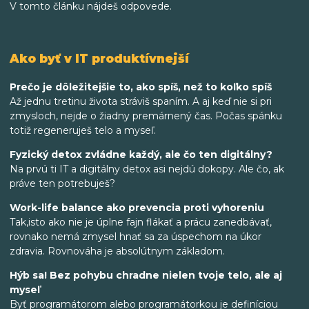
V tomto článku nájdeš odpovede.
Ako byť v IT produktívnejší
Prečo je dôležitejšie to, ako spíš, než to koľko spíš
Až jednu tretinu života stráviš spaním. A aj keď nie si pri
zmysloch, nejde o žiadny premárnený čas. Počas spánku
totiž regeneruješ telo a myseľ.
Fyzický detox zvládne každý, ale čo ten digitálny?
Na prvú ti IT a digitálny detox asi nejdú dokopy. Ale čo, ak
práve ten potrebuješ?
Work-life balance ako prevencia proti vyhoreniu
Tak,isto ako nie je úplne fajn flákať a prácu zanedbávať,
rovnako nemá zmysel hnať sa za úspechom na úkor
zdravia. Rovnováha je absolútnym základom.
Hýb sa! Bez pohybu chradne nielen tvoje telo, ale aj
myseľ
Byť programátorom alebo programátorkou je definíciou