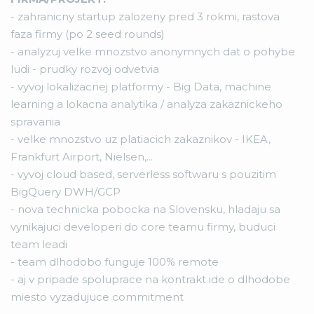
- zahranicny startup zalozeny pred 3 rokmi, rastova
faza firmy (po 2 seed rounds)
- analyzuj velke mnozstvo anonymnych dat o pohybe
ludi - prudky rozvoj odvetvia
- vyvoj lokalizacnej platformy - Big Data, machine
learning a lokacna analytika / analyza zakaznickeho
spravania
- velke mnozstvo uz platiacich zakaznikov - IKEA,
Frankfurt Airport, Nielsen,...
- vyvoj cloud based, serverless softwaru s pouzitim
BigQuery DWH/GCP
- nova technicka pobocka na Slovensku, hladaju sa
vynikajuci developeri do core teamu firmy, buduci
team leadi
- team dlhodobo funguje 100% remote
- aj v pripade spoluprace na kontrakt ide o dlhodobe
miesto vyzadujuce commitment