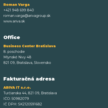
Roman Varga
+421 948 699 840
roman.varga@arivagroup.sk
www.ariva.sk
Office
Business Center Bratislava
8. poschodie
Mlynské Nivy 48
821 09, Bratislava, Slovensko
Fakturačná adresa
ARIVA IT s.r.o.
Turčianska 44, 821 09, Bratislava
IČO: 50982079
IČ DPH: SK2120591682