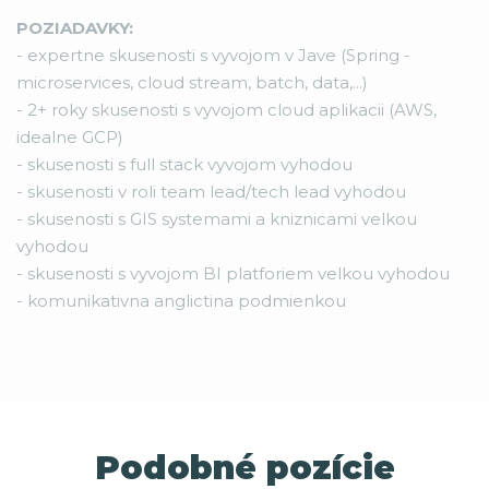
POZIADAVKY:
- expertne skusenosti s vyvojom v Jave (Spring -
microservices, cloud stream, batch, data,...)
- 2+ roky skusenosti s vyvojom cloud aplikacii (AWS,
idealne GCP)
- skusenosti s full stack vyvojom vyhodou
- skusenosti v roli team lead/tech lead vyhodou
- skusenosti s GIS systemami a kniznicami velkou
vyhodou
- skusenosti s vyvojom BI platforiem velkou vyhodou
- komunikativna anglictina podmienkou
Podobné pozície