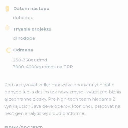
Dátum nástupu
dohodou
Trvanie projektu
dlhodobe
Odmena
250-350eur/md
3000-4000eur/mes na TPP
Pod analyzovat velke mnozstva anonymnych dat o
pohybe ludi a dat im tak novy zmysel, vyuzit pre biznis
aj zachranne zlozky. Pre high-tech team hladame 2
vynikajucich Java developerov, ktori chcu pracovat na
next gen analytickej cloud platforme:
FIRMA/PROJEKT: