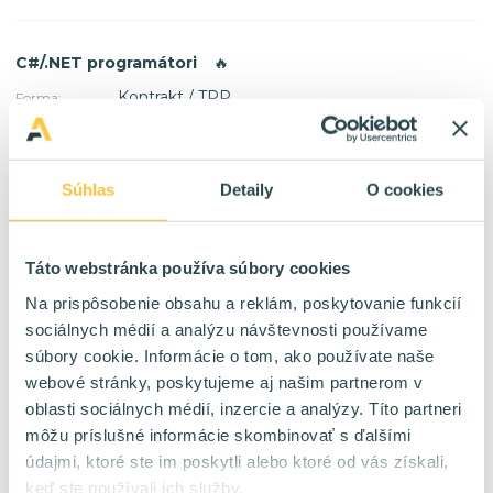
C#/.NET programátori
🔥
Kontrakt / TPP
Forma:
Bratislava Viedeň
Lokalita:
60 %
HomeOffice:
4000 - 10000 eur/mes na kontrakt
Plat:
Súhlas
Detaily
O cookies
IT Analytik
🔥
Táto webstránka používa súbory cookies
TPP
Forma:
Na prispôsobenie obsahu a reklám, poskytovanie funkcií
Bratislava
Lokalita:
sociálnych médií a analýzu návštevnosti používame
40 %
HomeOffice:
2400 - 4800 eur/mes na TPP
súbory cookie. Informácie o tom, ako používate naše
Plat:
webové stránky, poskytujeme aj našim partnerom v
oblasti sociálnych médií, inzercie a analýzy. Títo partneri
môžu príslušné informácie skombinovať s ďalšími
SAP SD konzultant
🔥
údajmi, ktoré ste im poskytli alebo ktoré od vás získali,
Kontrakt
Forma:
keď ste používali ich služby.