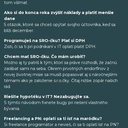
tom všímať.
Ako si do konca roka zvýšiť náklady a platiť menšie
dane
5 otázok, ktoré sa chceš opýtať svojho účtovníka, keď sa
blíži december.
Programuješ na SRO-čku? Plať si DPH
Zisti, či sa ti pri podnikaní v IT oplatí platiť DPH.
Chcem mať SRO-čku. Čo mám urobiť?
Možno aj ty patríš k tým, ktorí sa práve rozhodli, že začnú
zarábať sami na seba. Okrem prvotných endorfínov z
novej životnej misie sa musíš popasovať aj s náročnejšími
témami ako je založenie s.r.o.čky. Čítaj nižšie zopár našich
rád.
Riešite hypotéku v IT? Nezabugujte sa.
S týmto návodom fixnete bugy pri riešení vlastného
bývania.
Freelancing a PN: oplatí sa ti ísť na maródku?
Si freelance programátor a nevieš, či sa ti oplatí ísť na PN?