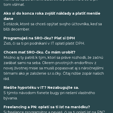
tom všímať.
Ako si do konca roka zvýšiť náklady a platiť menšie
dane
5 otázok, ktoré sa chceš opýtať svojho účtovníka, keď sa
blíži december.
Programuješ na SRO-čku? Plať si DPH
Zisti, či sa ti pri podnikaní v IT oplatí platiť DPH.
Chcem mať SRO-čku. Čo mám urobiť?
Možno aj ty patríš k tým, ktorí sa práve rozhodli, že začnú
zarábať sami na seba. Okrem prvotných endorfínov z
novej životnej misie sa musíš popasovať aj s náročnejšími
témami ako je založenie s.r.o.čky. Čítaj nižšie zopár našich
rád.
Riešite hypotéku v IT? Nezabugujte sa.
S týmto návodom fixnete bugy pri riešení vlastného
bývania.
Freelancing a PN: oplatí sa ti ísť na maródku?
Si freelance programátor a nevieš, či sa ti oplatí ísť na PN?