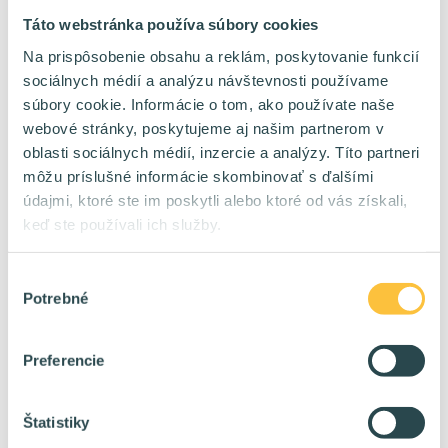
6000 - 8000 eur/mes na kontrakt
Plat:
Táto webstránka používa súbory cookies
Na prispôsobenie obsahu a reklám, poskytovanie funkcií
sociálnych médií a analýzu návštevnosti používame
súbory cookie. Informácie o tom, ako používate naše
webové stránky, poskytujeme aj našim partnerom v
oblasti sociálnych médií, inzercie a analýzy. Títo partneri
Nenašiel si čo si
môžu príslušné informácie skombinovať s ďalšími
hľadal?
údajmi, ktoré ste im poskytli alebo ktoré od vás získali,
keď ste používali ich služby.
Napíš nám čo hľadáš, na čom
Výber
chceš pracovať, čomu sa naopak
Potrebné
súhlasu
chceš vyhnúť a my sa ti ozveme
hneď, ako pre teba nájdeme
Preferencie
vhodnú pozíciu.
Vyplniť formulár
Štatistiky