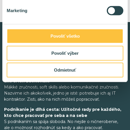
Marketing
Povoliť všetko
Návody, tipy a triky
Povoliť výber
Ako byť úspešný v IT
Odmietnuť
Mäkké zručnosti: Prečo sú pre freelancera dôležité a
ako si ich zdokonaliť
Mäkké zručnosti, soft skills alebo komunikačné zručnosti.
Nazvime ich akokoľvek, jedno je isté: potrebuje ich aj IT
kontraktor. Zisti, ako na nich môžeš popracovať.
Podnikanie je dlhá cesta: Užitočné rady pre každého,
kto chce pracovať pre seba a na sebe
S podnikaním sa spája sloboda. No nejde o ničnerobenie,
ale o možnosť rozhodnúť sa kedy a ako pracovať.