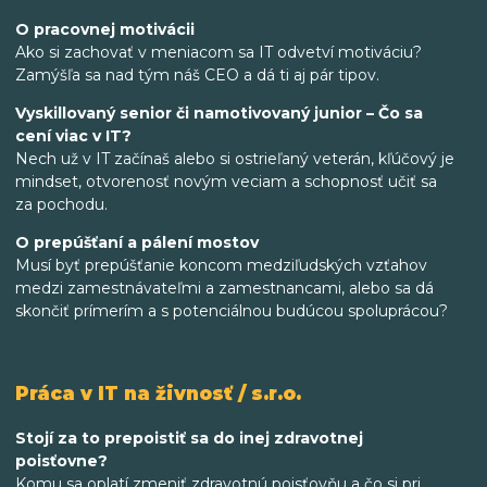
O pracovnej motivácii
Ako si zachovať v meniacom sa IT odvetví motiváciu?
Zamýšľa sa nad tým náš CEO a dá ti aj pár tipov.
Vyskillovaný senior či namotivovaný junior – Čo sa
cení viac v IT?
Nech už v IT začínaš alebo si ostrieľaný veterán, kľúčový je
mindset, otvorenosť novým veciam a schopnosť učiť sa
za pochodu.
O prepúšťaní a pálení mostov
Musí byť prepúšťanie koncom medziľudských vzťahov
medzi zamestnávateľmi a zamestnancami, alebo sa dá
skončiť prímerím a s potenciálnou budúcou spoluprácou?
Práca v IT na živnosť / s.r.o.
Stojí za to prepoistiť sa do inej zdravotnej
poisťovne?
Komu sa oplatí zmeniť zdravotnú poisťovňu a čo si pri