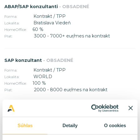
ABAP/SAP konzultanti
- OBSADENÉ
Kontrakt / TPP
Forma:
Bratislava Viedeň
Lokalita:
60 %
HomeOffice:
3000 - 7000+ eur/mes na kontrakt
Plat:
SAP konzultant
- OBSADENÉ
Kontrakt / TPP
Forma:
WORLD
Lokalita:
100 %
HomeOffice:
2000 - 8000 eur/mes na kontrakt
Plat:
SAP S4/HANA konzultant
- OBSADENÉ
Kontrakt
Forma:
Súhlas
Detaily
O cookies
WORLD
Lokalita:
100 %
HomeOffice: