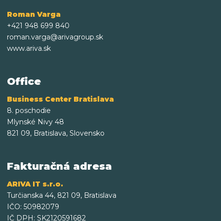
Roman Varga
+421 948 699 840
roman.varga@arivagroup.sk
www.ariva.sk
Office
Business Center Bratislava
8. poschodie
Mlynské Nivy 48
821 09, Bratislava, Slovensko
Fakturačná adresa
ARIVA IT s.r.o.
Turčianska 44, 821 09, Bratislava
IČO: 50982079
IČ DPH: SK2120591682