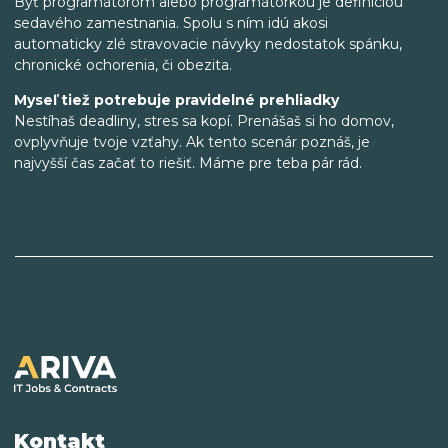
Byť programátorom alebo programátorkou je definíciou
sedavého zamestnania. Spolu s ním idú akosi
automaticky zlé stravovacie návyky nedostatok spánku,
chronické ochorenia, či obezita.
Myseľ tiež potrebuje pravidelné prehliadky
Nestíhaš deadliny, stres sa kopí. Prenášaš si ho domov,
ovplyvňuje tvoje vzťahy. Ak tento scenár poznáš, je
najvyšší čas začať to riešiť. Máme pre teba pár rád.
Kontakt