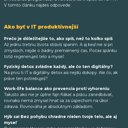
V tomto článku nájdeš odpovede.
Ako byť v IT produktívnejší
Prečo je dôležitejšie to, ako spíš, než to koľko spíš
Až jednu tretinu života stráviš spaním. A aj keď nie si pri
zmysloch, nejde o žiadny premárnený čas. Počas spánku
totiž regeneruješ telo a myseľ.
Fyzický detox zvládne každý, ale čo ten digitálny?
Na prvú ti IT a digitálny detox asi nejdú dokopy. Ale čo, ak
práve ten potrebuješ?
Work-life balance ako prevencia proti vyhoreniu
Tak,isto ako nie je úplne fajn flákať a prácu zanedbávať,
rovnako nemá zmysel hnať sa za úspechom na úkor
zdravia. Rovnováha je absolútnym základom.
Hýb sa! Bez pohybu chradne nielen tvoje telo, ale aj
myseľ