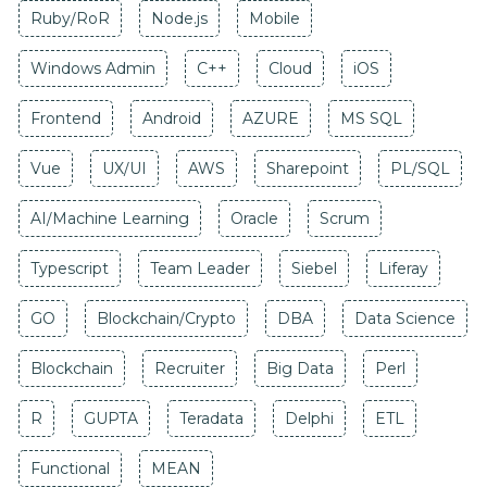
Ruby/RoR
Node.js
Mobile
Windows Admin
C++
Cloud
iOS
Frontend
Android
AZURE
MS SQL
Vue
UX/UI
AWS
Sharepoint
PL/SQL
AI/Machine Learning
Oracle
Scrum
Typescript
Team Leader
Siebel
Liferay
GO
Blockchain/Crypto
DBA
Data Science
Blockchain
Recruiter
Big Data
Perl
R
GUPTA
Teradata
Delphi
ETL
Functional
MEAN