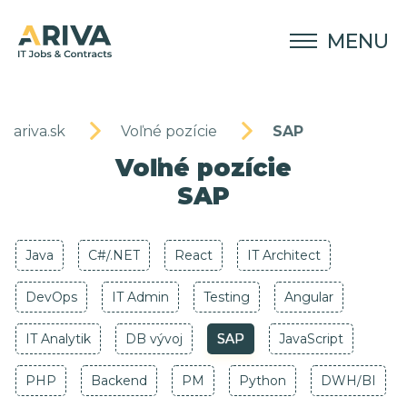
MENU
ariva.sk
Voľné pozície
SAP
Voľné pozície
SAP
Java
C#/.NET
React
IT Architect
DevOps
IT Admin
Testing
Angular
IT Analytik
DB vývoj
SAP
JavaScript
PHP
Backend
PM
Python
DWH/BI