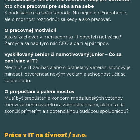
kto chce pracovať pre seba a na sebe
S podnikaním sa spája sloboda. No nejde o ničnerobenie,
ale o možnosť rozhodnúť sa kedy a ako pracovať.
O pracovnej motivácii
Ako si zachovať v meniacom sa IT odvetví motiváciu?
Zamýšľa sa nad tým náš CEO a dá ti aj pár tipov.
Vyskillovaný senior či namotivovaný junior – Čo sa
cení viac v IT?
Nech už v IT začínaš alebo si ostrieľaný veterán, kľúčový je
mindset, otvorenosť novým veciam a schopnosť učiť sa
za pochodu.
O prepúšťaní a pálení mostov
Musí byť prepúšťanie koncom medziľudských vzťahov
medzi zamestnávateľmi a zamestnancami, alebo sa dá
skončiť prímerím a s potenciálnou budúcou spoluprácou?
Práca v IT na živnosť / s.r.o.