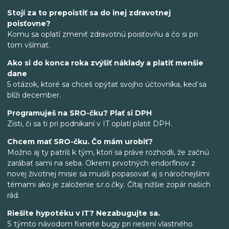
Stojí za to prepoistiť sa do inej zdravotnej
poisťovne?
Komu sa oplatí zmeniť zdravotnú poisťovňu a čo si pri
tom všímať.
Ako si do konca roka zvýšiť náklady a platiť menšie
dane
5 otázok, ktoré sa chceš opýtať svojho účtovníka, keď sa
blíži december.
Programuješ na SRO-čku? Plať si DPH
Zisti, či sa ti pri podnikaní v IT oplatí platiť DPH.
Chcem mať SRO-čku. Čo mám urobiť?
Možno aj ty patríš k tým, ktorí sa práve rozhodli, že začnú
zarábať sami na seba. Okrem prvotných endorfínov z
novej životnej misie sa musíš popasovať aj s náročnejšími
témami ako je založenie s.r.o.čky. Čítaj nižšie zopár našich
rád.
Riešite hypotéku v IT? Nezabugujte sa.
S týmto návodom fixnete bugy pri riešení vlastného