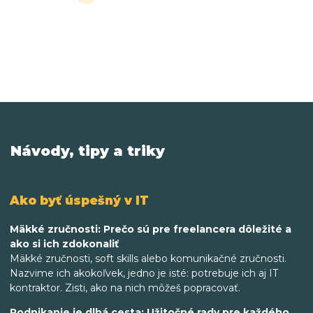
Návody, tipy a triky
Ako byť úspešný v IT
Mäkké zručnosti: Prečo sú pre freelancera dôležité a
ako si ich zdokonaliť
Mäkké zručnosti, soft skills alebo komunikačné zručnosti.
Nazvime ich akokoľvek, jedno je isté: potrebuje ich aj IT
kontraktor. Zisti, ako na nich môžeš popracovať.
Podnikanie je dlhá cesta: Užitočné rady pre každého,