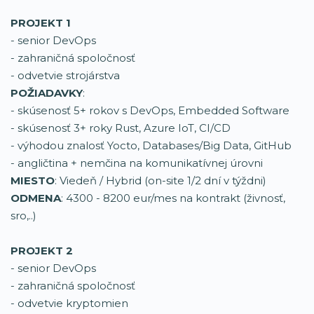
PROJEKT 1
- senior DevOps
- zahraničná spoločnosť
- odvetvie strojárstva
POŽIADAVKY
:
- skúsenosť 5+ rokov s DevOps, Embedded Software
- skúsenosť 3+ roky Rust, Azure IoT, CI/CD
- výhodou znalosť Yocto, Databases/Big Data, GitHub
- angličtina + nemčina na komunikatívnej úrovni
MIESTO
: Viedeň / Hybrid (on-site 1/2 dní v týždni)
ODMENA
: 4300 - 8200 eur/mes na kontrakt (živnosť,
sro,..)
PROJEKT 2
- senior DevOps
- zahraničná spoločnosť
- odvetvie kryptomien