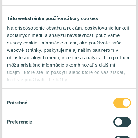
40 %
HomeOffice:
2400 - 4800 eur/mes na TPP
Plat:
Táto webstránka používa súbory cookies
Na prispôsobenie obsahu a reklám, poskytovanie funkcií
SAP SD konzultant
🔥
sociálnych médií a analýzu návštevnosti používame
Kontrakt
Forma:
súbory cookie. Informácie o tom, ako používate naše
WORLD
Lokalita:
webové stránky, poskytujeme aj našim partnerom v
100 %
HomeOffice:
oblasti sociálnych médií, inzercie a analýzy. Títo partneri
6400 - 9000 eur/mes na kontrakt
Plat:
môžu príslušné informácie skombinovať s ďalšími
údajmi, ktoré ste im poskytli alebo ktoré od vás získali,
keď ste používali ich služby.
Fullstack Developer
🔥
TPP
Forma:
Výber
Bratislava Košice
Lokalita:
Potrebné
súhlasu
80 %
HomeOffice:
2200 - 5000+ eur/mes na TPP
Plat:
Preferencie
Security Admin
🔥