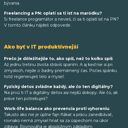
bývania.
Freelancing a PN: oplatí sa ti ísť na maródku?
Si freelance programátor a nevieš, či sa ti oplatí ísť na PN?
V tomto článku nájdeš odpovede.
Ako byť v IT produktívnejší
Prečo je dôležitejšie to, ako spíš, než to koľko spíš
Až jednu tretinu života stráviš spaním. A aj keď nie si pri
zmysloch, nejde o žiadny premárnený čas. Počas spánku
totiž regeneruješ telo a myseľ.
Fyzický detox zvládne každý, ale čo ten digitálny?
Na prvú ti IT a digitálny detox asi nejdú dokopy. Ale čo, ak
práve ten potrebuješ?
Work-life balance ako prevencia proti vyhoreniu
Tak,isto ako nie je úplne fajn flákať a prácu zanedbávať,
rovnako nemá zmysel hnať sa za úspechom na úkor
zdravia. Rovnováha je absolútnym základom.