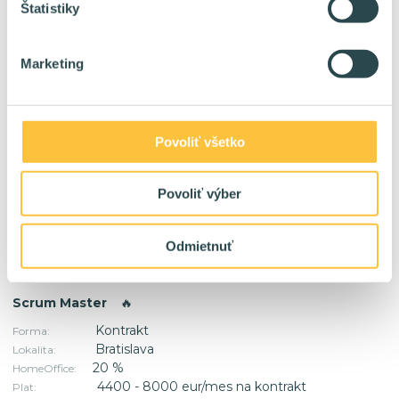
Štatistiky
Kontrakt / TPP
Forma:
Bratislava Žilina Liptovský Mikuláš
Lokalita:
60 %
HomeOffice:
Marketing
2500 - 5000 eur/mes na kontrakt
Plat:
Povoliť všetko
AI Developer/Architekt
🔥
Kontrakt / TPP
Forma:
Povoliť výber
Bratislava
Lokalita:
60 %
HomeOffice:
3000 - 6000+ eur/mes na kontrakt
Plat:
Odmietnuť
Scrum Master
🔥
Kontrakt
Forma:
Bratislava
Lokalita:
20 %
HomeOffice:
4400 - 8000 eur/mes na kontrakt
Plat: