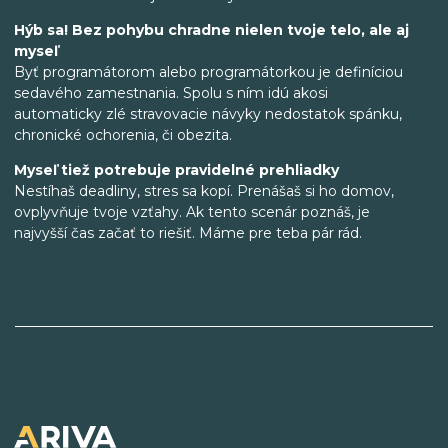
Hýb sa! Bez pohybu chradne nielen tvoje telo, ale aj
myseľ
Byť programátorom alebo programátorkou je definíciou
sedavého zamestnania. Spolu s ním idú akosi
automaticky zlé stravovacie návyky nedostatok spánku,
chronické ochorenia, či obezita.
Myseľ tiež potrebuje pravidelné prehliadky
Nestíhaš deadliny, stres sa kopí. Prenášaš si ho domov,
ovplyvňuje tvoje vzťahy. Ak tento scenár poznáš, je
najvyšší čas začať to riešiť. Máme pre teba pár rád.