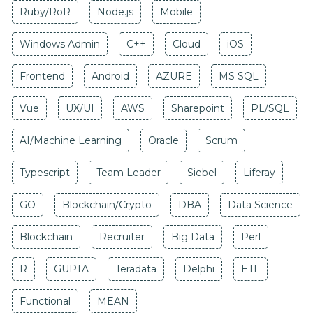
Ruby/RoR
Node.js
Mobile
Windows Admin
C++
Cloud
iOS
Frontend
Android
AZURE
MS SQL
Vue
UX/UI
AWS
Sharepoint
PL/SQL
AI/Machine Learning
Oracle
Scrum
Typescript
Team Leader
Siebel
Liferay
GO
Blockchain/Crypto
DBA
Data Science
Blockchain
Recruiter
Big Data
Perl
R
GUPTA
Teradata
Delphi
ETL
Functional
MEAN