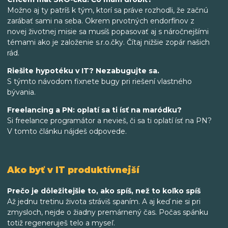
Možno aj ty patríš k tým, ktorí sa práve rozhodli, že začnú
zarábať sami na seba. Okrem prvotných endorfínov z
novej životnej misie sa musíš popasovať aj s náročnejšími
témami ako je založenie s.r.o.čky. Čítaj nižšie zopár našich
rád.
Riešite hypotéku v IT? Nezabugujte sa.
S týmto návodom fixnete bugy pri riešení vlastného
bývania.
Freelancing a PN: oplatí sa ti ísť na maródku?
Si freelance programátor a nevieš, či sa ti oplatí ísť na PN?
V tomto článku nájdeš odpovede.
Ako byť v IT produktívnejší
Prečo je dôležitejšie to, ako spíš, než to koľko spíš
Až jednu tretinu života stráviš spaním. A aj keď nie si pri
zmysloch, nejde o žiadny premárnený čas. Počas spánku
totiž regeneruješ telo a myseľ.