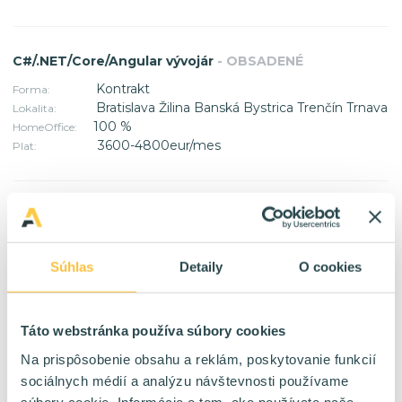
C#/.NET/Core/Angular vývojár
- OBSADENÉ
Kontrakt
Forma:
Bratislava Žilina Banská Bystrica Trenčín Trnava
Lokalita:
100 %
HomeOffice:
3600-4800eur/mes
Plat:
skusený AngularJS vyvojar, dlhodobo, 100% remote
-
OBSADENÉ
Kontrakt / TPP
Forma:
Súhlas
Detaily
O cookies
Bratislava
Lokalita:
100 %
HomeOffice:
4000-4800eur/mes na fakturu
Plat:
Táto webstránka používa súbory cookies
Na prispôsobenie obsahu a reklám, poskytovanie funkcií
sociálnych médií a analýzu návštevnosti používame
C#/.NET/Angular vývojár
- OBSADENÉ
súbory cookie. Informácie o tom, ako používate naše