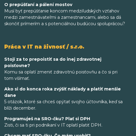
O prepúšťaní a pálení mostov
Musí byť prepúšťanie koncom medziľudských vzťahov
medzi zamestnávateľmi a zamestnancami, alebo sa dá
skončiť prímerím a s potenciálnou budúcou spoluprácou?
Práca v IT na živnosť / s.r.o.
Stojí za to prepoistiť sa do inej zdravotnej
poisťovne?
Komu sa oplatí zmeniť zdravotnú poisťovňu a čo si pri
tom všímať.
Ako si do konca roka zvýšiť náklady a platiť menšie
dane
5 otázok, ktoré sa chceš opýtať svojho účtovníka, keď sa
blíži december.
Programuješ na SRO-čku? Plať si DPH
Zisti, či sa ti pri podnikaní v IT oplatí platiť DPH.
Chcem mať SRO-čku. Čo mám urobiť?