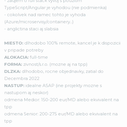
- zaujem o full stack vyvoj s pouzitim
TypeScript/Angular je vyhodou (nie podmienka)
- cokolvek nad ramec tohto je vyhoda
(Azure/microservisy/containery...)
- anglictina staci aj slabsia
MIESTO:
dlhodobo 100% remote, kancel je k dispozicii
v pripade potreby
ALOKACIA:
full-time
FORMA:
zivnost/s.r.o. (mozne aj na tpp)
DLZKA:
dlhodobo, rocne objednavky, zatial do
Decembra 2022
NASTUP:
idealne ASAP (ine projekty mozne s
nastupom aj neskor)
odmena Medior: 150-200 eur/MD alebo ekvivalent na
tpp
odmena Senior: 200-275 eur/MD alebo ekvivalent na
tpp