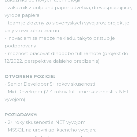
- zakaznik z pulp and paper odvetvia, drevospracujuce,
vyroba papiera
- team je zlozeny zo slovenyskych vyvojarov, projekt je
cely v rezii tohto teamu
- inovaciam sa medze nekladu, takyto pristup je
podporovany
- moznost pracovat dlhodobo full remote (projekt do
12/2022, perspektiva dalsieho predlzenia)
OTVORENE POZICIE:
- Senior Developer 5+ rokov skusenosti
- Mid Developer (2-4 rokov full-time skusenosti s .NET
vyvojom)
POZIADAVKY:
- 2+ roky skusenosti s .NET vyvojom
- MSSQL na urovni aplikacneho vyvojara