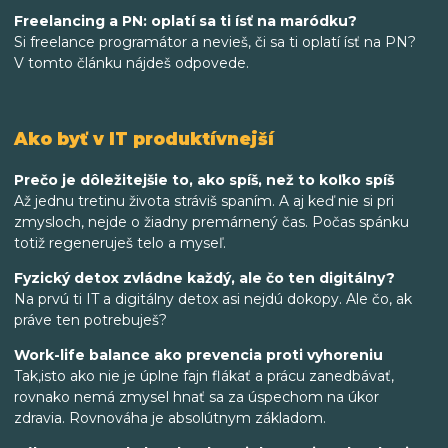
Freelancing a PN: oplatí sa ti ísť na maródku?
Si freelance programátor a nevieš, či sa ti oplatí ísť na PN?
V tomto článku nájdeš odpovede.
Ako byť v IT produktívnejší
Prečo je dôležitejšie to, ako spíš, než to koľko spíš
Až jednu tretinu života stráviš spaním. A aj keď nie si pri
zmysloch, nejde o žiadny premárnený čas. Počas spánku
totiž regeneruješ telo a myseľ.
Fyzický detox zvládne každý, ale čo ten digitálny?
Na prvú ti IT a digitálny detox asi nejdú dokopy. Ale čo, ak
práve ten potrebuješ?
Work-life balance ako prevencia proti vyhoreniu
Tak,isto ako nie je úplne fajn flákať a prácu zanedbávať,
rovnako nemá zmysel hnať sa za úspechom na úkor
zdravia. Rovnováha je absolútnym základom.