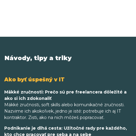
Návody, tipy a triky
Ako byť úspešný v IT
Mäkké zručnosti: Prečo sú pre freelancera dôležité a
ako si ich zdokonaliť
Mäkké zručnosti, soft skills alebo komunikačné zručnosti.
Nazvime ich akokoľvek, jedno je isté: potrebuje ich aj IT
kontraktor. Zisti, ako na nich môžeš popracovať.
Podnikanie je dlhá cesta: Užitočné rady pre každého,
kto chce pracovať pre seba a na sebe