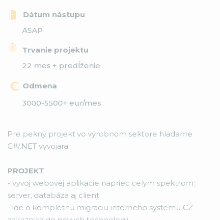
Dátum nástupu
ASAP
Trvanie projektu
22 mes + predĺženie
Odmena
3000-5500+ eur/mes
Pre pekný projekt vo výrobnom sektore hladame
C#/.NET vyvojara:
PROJEKT
- vyvoj webovej aplikacie napriec celym spektrom:
server, databáza aj client
- ide o kompletnu migraciu interneho systemu CZ
zakaznika do novych technologii