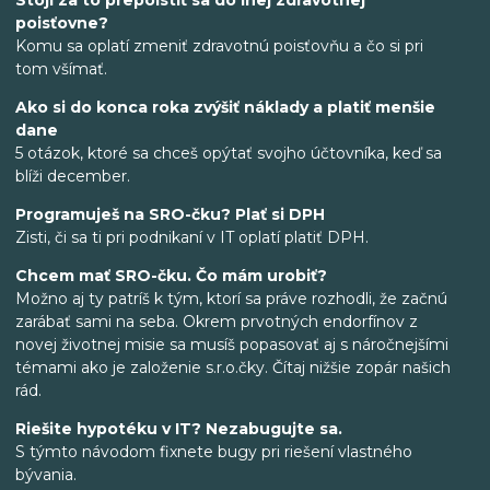
poisťovne?
Komu sa oplatí zmeniť zdravotnú poisťovňu a čo si pri
tom všímať.
Ako si do konca roka zvýšiť náklady a platiť menšie
dane
5 otázok, ktoré sa chceš opýtať svojho účtovníka, keď sa
blíži december.
Programuješ na SRO-čku? Plať si DPH
Zisti, či sa ti pri podnikaní v IT oplatí platiť DPH.
Chcem mať SRO-čku. Čo mám urobiť?
Možno aj ty patríš k tým, ktorí sa práve rozhodli, že začnú
zarábať sami na seba. Okrem prvotných endorfínov z
novej životnej misie sa musíš popasovať aj s náročnejšími
témami ako je založenie s.r.o.čky. Čítaj nižšie zopár našich
rád.
Riešite hypotéku v IT? Nezabugujte sa.
S týmto návodom fixnete bugy pri riešení vlastného
bývania.