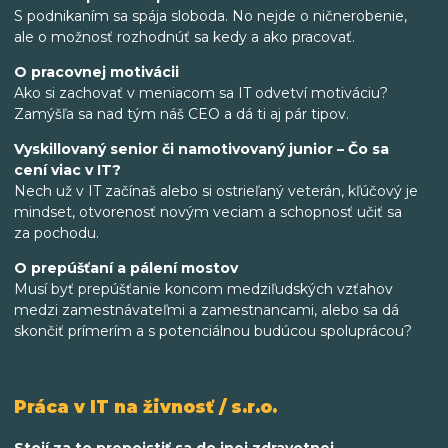
S podnikaním sa spája sloboda. No nejde o ničnerobenie,
ale o možnosť rozhodnúť sa kedy a ako pracovať.
O pracovnej motivácii
Ako si zachovať v meniacom sa IT odvetví motiváciu?
Zamýšľa sa nad tým náš CEO a dá ti aj pár tipov.
Vyskillovaný senior či namotivovaný junior – Čo sa
cení viac v IT?
Nech už v IT začínaš alebo si ostrieľaný veterán, kľúčový je
mindset, otvorenosť novým veciam a schopnosť učiť sa
za pochodu.
O prepúšťaní a pálení mostov
Musí byť prepúšťanie koncom medziľudských vzťahov
medzi zamestnávateľmi a zamestnancami, alebo sa dá
skončiť prímerím a s potenciálnou budúcou spoluprácou?
Práca v IT na živnosť / s.r.o.
Stojí za to prepoistiť sa do inej zdravotnej