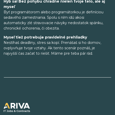
Hýb sa! Bez pohybu chradne nielen tvoje telo, ale aj
myseľ
Byť programátorom alebo programátorkou je definíciou
sedavého zamestnania. Spolu s ním idú akosi
automaticky zlé stravovacie návyky nedostatok spánku,
chronické ochorenia, či obezita.
Myseľ tiež potrebuje pravidelné prehliadky
Nestíhaš deadliny, stres sa kopí. Prenášaš si ho domov,
ovplyvňuje tvoje vzťahy. Ak tento scenár poznáš, je
najvyšší čas začať to riešiť. Máme pre teba pár rád.