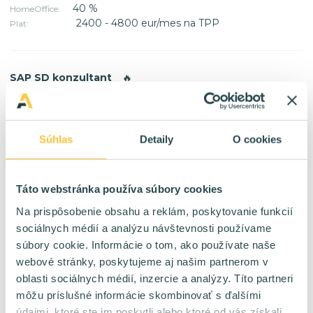
40 %
HomeOffice:
2400 - 4800 eur/mes na TPP
Plat:
SAP SD konzultant
🔥
Kontrakt
Forma:
WORLD
Lokalita:
100 %
HomeOffice:
Súhlas
Detaily
O cookies
6400 - 9000 eur/mes na kontrakt
Plat:
Táto webstránka používa súbory cookies
Fullstack Developer
🔥
Na prispôsobenie obsahu a reklám, poskytovanie funkcií
TPP
Forma:
sociálnych médií a analýzu návštevnosti používame
Bratislava Košice
Lokalita:
súbory cookie. Informácie o tom, ako používate naše
80 %
HomeOffice:
webové stránky, poskytujeme aj našim partnerom v
2200 - 5000+ eur/mes na TPP
Plat:
oblasti sociálnych médií, inzercie a analýzy. Títo partneri
môžu príslušné informácie skombinovať s ďalšími
údajmi, ktoré ste im poskytli alebo ktoré od vás získali,