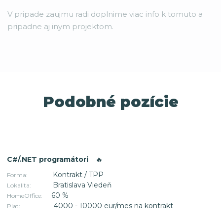
V pripade zaujmu radi doplnime viac info k tomuto a
pripadne aj inym projektom.
Podobné pozície
C#/.NET programátori
🔥
Kontrakt / TPP
Forma:
Bratislava Viedeň
Lokalita:
60 %
HomeOffice:
4000 - 10000 eur/mes na kontrakt
Plat: