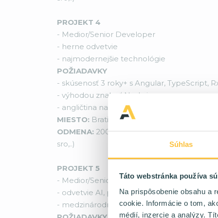
PROJEKT 4
- Medior/Senior Developer
- herne odvetvie
- najmodernejšie technológie
POŽIADAVKY
- skúsenosť 3 roky+ s Angular, TypeScript, R
- výhodou znalosť Node.js
- angličtina na komunikatívnej úrovni
MIESTO:
Bratislava / Hybrid / Full Remote
ODMENA:
2000 - 4800 eur/mes na TPP, 2500
sro,..)
Súhlas
PROJEKT 5
Táto webstránka používa sú
- Medior/Senior Developer
Na prispôsobenie obsahu a r
- odvetvie AI, priemyslu
cookie. Informácie o tom, ak
- medzinárodná spoločnosť v modernom pr
médií, inzercie a analýzy. Tí
POŽIADAVKY