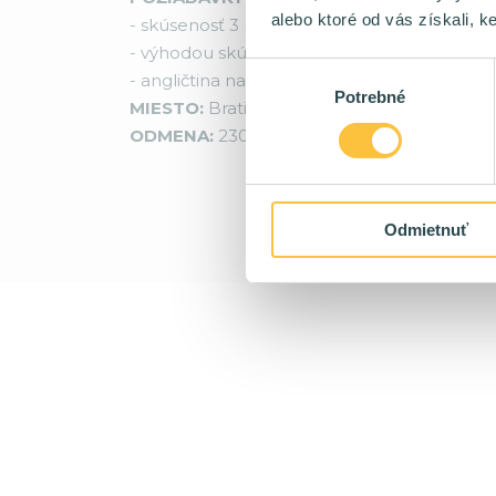
alebo ktoré od vás získali, ke
- skúsenosť 3 roky+ s Angular, TypeScript
- výhodou skúsenosť s Java, mobile devel
Výber
- angličtina na komunikatívnej úrovni
Potrebné
súhlasu
MIESTO:
Bratislava / Žilina / Košice / Hybrid
ODMENA:
2300 - 5500 eur/mes na TPP + m
Odmietnuť