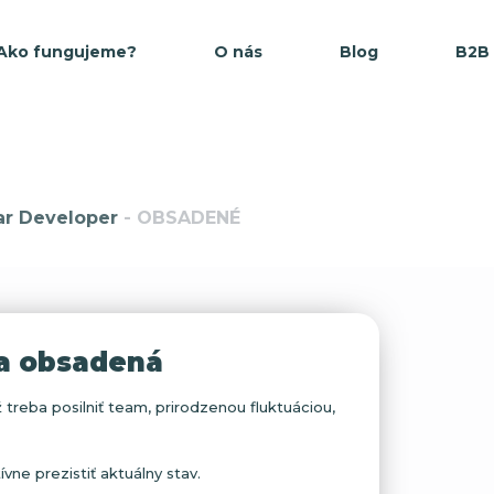
Ako fungujeme?
O nás
Blog
B2B
ar Developer
- OBSADENÉ
la obsadená
 treba posilniť team, prirodzenou fluktuáciou,
ne prezistiť aktuálny stav.