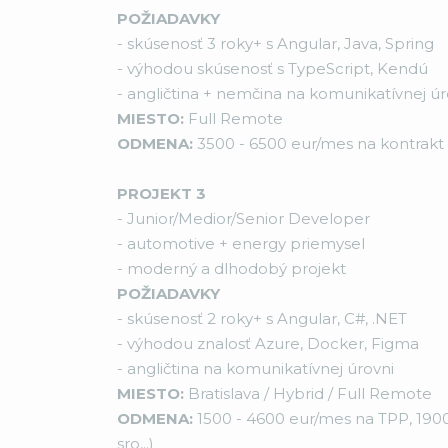
POŽIADAVKY
- skúsenosť 3 roky+ s Angular, Java, Spring
- výhodou skúsenosť s TypeScript, Kendú
- angličtina + nemčina na komunikatívnej úr
MIESTO:
Full Remote
ODMENA:
3500 - 6500 eur/mes na kontrakt (ži
PROJEKT 3
- Junior/Medior/Senior Developer
- automotive + energy priemysel
- moderný a dlhodobý projekt
POŽIADAVKY
- skúsenosť 2 roky+ s Angular, C#, .NET
- výhodou znalosť Azure, Docker, Figma
- angličtina na komunikatívnej úrovni
MIESTO:
Bratislava / Hybrid / Full Remote
ODMENA:
1500 - 4600 eur/mes na TPP, 1900
sro,..)