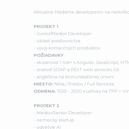
Aktuálne hľadáme developerov na niekoľko 
PROJEKT 1
- Junior/Medior Developer
- oblasť poisťovníctva
- vývoj komerčných produktov
POŽIADAVKY
- skúsenosť 1 rok+ s Angular, JavaScript, HT
- znalosť SOAP a REST web services, Git
- angličtina na komunikatívnej úrovni
MIESTO:
Nitra / Prešov / Full Remote
ODMENA:
1500 - 2500 eur/mes na TPP + mn
PROJEKT 2
- Medior/Senior Developer
- nemecký startup
- odvetvie AI