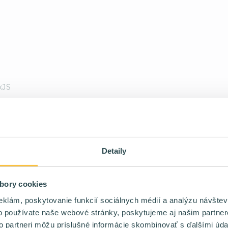
xJS
 - 6500+ eur/mes na kontrakt (živnosť,
Detaily
bory cookies
eklám, poskytovanie funkcií sociálnych médií a analýzu návšte
o používate naše webové stránky, poskytujeme aj našim partner
ostredí
to partneri môžu príslušné informácie skombinovať s ďalšími údaj