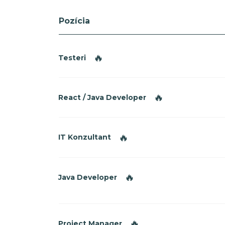
Pozícia
🔥
Testeri
🔥
React / Java Developer
🔥
IT Konzultant
🔥
Java Developer
🔥
Project Manager