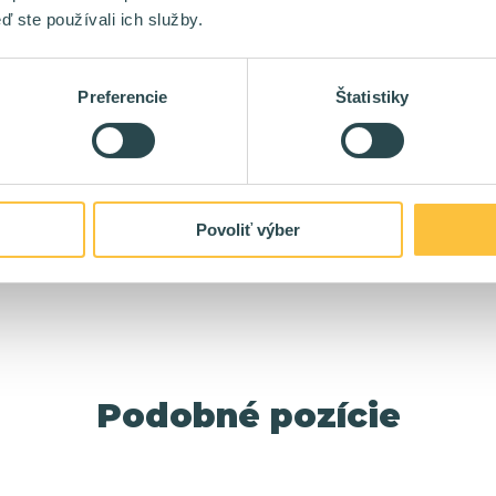
ď ste používali ich služby.
opment
Preferencie
Štatistiky
nožstvo zaujímavých benefitov
Povoliť výber
Podobné pozície