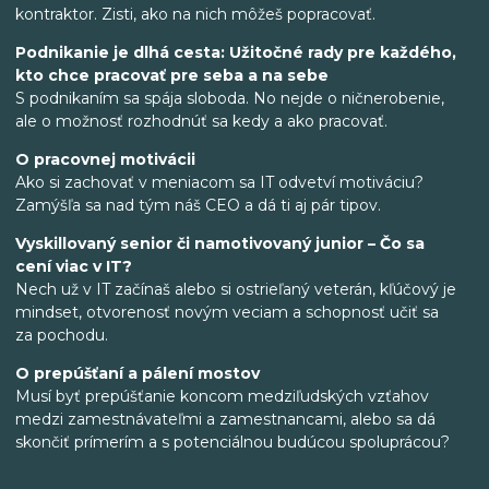
kontraktor. Zisti, ako na nich môžeš popracovať.
Podnikanie je dlhá cesta: Užitočné rady pre každého,
kto chce pracovať pre seba a na sebe
S podnikaním sa spája sloboda. No nejde o ničnerobenie,
ale o možnosť rozhodnúť sa kedy a ako pracovať.
O pracovnej motivácii
Ako si zachovať v meniacom sa IT odvetví motiváciu?
Zamýšľa sa nad tým náš CEO a dá ti aj pár tipov.
Vyskillovaný senior či namotivovaný junior – Čo sa
cení viac v IT?
Nech už v IT začínaš alebo si ostrieľaný veterán, kľúčový je
mindset, otvorenosť novým veciam a schopnosť učiť sa
za pochodu.
O prepúšťaní a pálení mostov
Musí byť prepúšťanie koncom medziľudských vzťahov
medzi zamestnávateľmi a zamestnancami, alebo sa dá
skončiť prímerím a s potenciálnou budúcou spoluprácou?