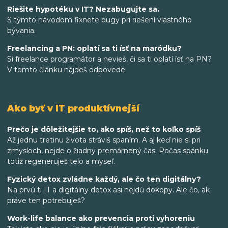
Riešite hypotéku v IT? Nezabugujte sa.
S týmto návodom fixnete bugy pri riešení vlastného
bývania.
Freelancing a PN: oplatí sa ti ísť na maródku?
Si freelance programátor a nevieš, či sa ti oplatí ísť na PN?
V tomto článku nájdeš odpovede.
Ako byť v IT produktívnejší
Prečo je dôležitejšie to, ako spíš, než to koľko spíš
Až jednu tretinu života stráviš spaním. A aj keď nie si pri
zmysloch, nejde o žiadny premárnený čas. Počas spánku
totiž regeneruješ telo a myseľ.
Fyzický detox zvládne každý, ale čo ten digitálny?
Na prvú ti IT a digitálny detox asi nejdú dokopy. Ale čo, ak
práve ten potrebuješ?
Work-life balance ako prevencia proti vyhoreniu