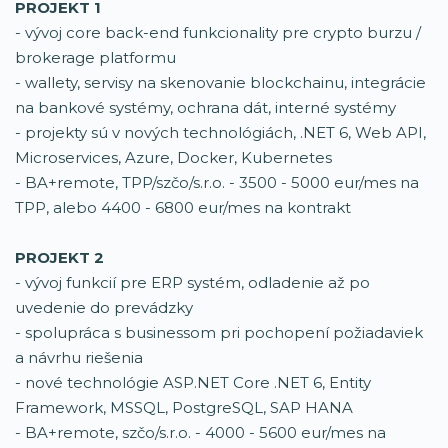
PROJEKT 1
- vývoj core back-end funkcionality pre crypto burzu /
brokerage platformu
- wallety, servisy na skenovanie blockchainu, integrácie
na bankové systémy, ochrana dát, interné systémy
- projekty sú v nových technológiách, .NET 6, Web API,
Microservices, Azure, Docker, Kubernetes
- BA+remote, TPP/szčo/s.r.o. - 3500 - 5000 eur/mes na
TPP, alebo 4400 - 6800 eur/mes na kontrakt
PROJEKT 2
- vývoj funkcií pre ERP systém, odladenie až po
uvedenie do prevádzky
- spolupráca s businessom pri pochopení požiadaviek
a návrhu riešenia
- nové technológie ASP.NET Core .NET 6, Entity
Framework, MSSQL, PostgreSQL, SAP HANA
- BA+remote, szčo/s.r.o. - 4000 - 5600 eur/mes na