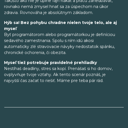
Tak,isto ako nie je úplne fajn flákať a prácu zanedbávať,
rovnako nemá zmysel hnať sa za úspechom na úkor
zdravia. Rovnováha je absolútnym základom.
Hýb sa! Bez pohybu chradne nielen tvoje telo, ale aj
myseľ
Byť programátorom alebo programátorkou je definíciou
sedavého zamestnania. Spolu s ním idú akosi
automaticky zlé stravovacie návyky nedostatok spánku,
chronické ochorenia, či obezita.
Myseľ tiež potrebuje pravidelné prehliadky
Nestíhaš deadliny, stres sa kopí. Prenášaš si ho domov,
ovplyvňuje tvoje vzťahy. Ak tento scenár poznáš, je
najvyšší čas začať to riešiť. Máme pre teba pár rád.