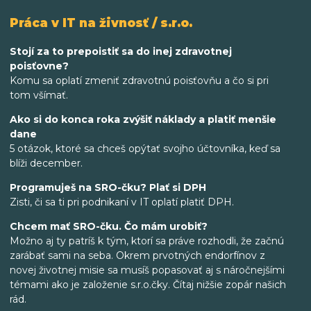
Práca v IT na živnosť / s.r.o.
Stojí za to prepoistiť sa do inej zdravotnej
poisťovne?
Komu sa oplatí zmeniť zdravotnú poisťovňu a čo si pri
tom všímať.
Ako si do konca roka zvýšiť náklady a platiť menšie
dane
5 otázok, ktoré sa chceš opýtať svojho účtovníka, keď sa
blíži december.
Programuješ na SRO-čku? Plať si DPH
Zisti, či sa ti pri podnikaní v IT oplatí platiť DPH.
Chcem mať SRO-čku. Čo mám urobiť?
Možno aj ty patríš k tým, ktorí sa práve rozhodli, že začnú
zarábať sami na seba. Okrem prvotných endorfínov z
novej životnej misie sa musíš popasovať aj s náročnejšími
témami ako je založenie s.r.o.čky. Čítaj nižšie zopár našich
rád.