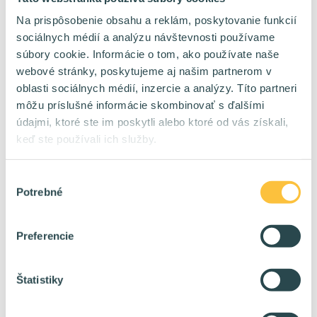
Kontrakt
Forma:
WORLD
Na prispôsobenie obsahu a reklám, poskytovanie funkcií
Lokalita:
100 %
HomeOffice:
sociálnych médií a analýzu návštevnosti používame
6400 - 9000 eur/mes na kontrakt
Plat:
súbory cookie. Informácie o tom, ako používate naše
webové stránky, poskytujeme aj našim partnerom v
oblasti sociálnych médií, inzercie a analýzy. Títo partneri
Security Admin
🔥
môžu príslušné informácie skombinovať s ďalšími
údajmi, ktoré ste im poskytli alebo ktoré od vás získali,
Kontrakt / TPP
Forma:
keď ste používali ich služby.
Bratislava Žilina Liptovský Mikuláš
Lokalita:
60 %
HomeOffice:
2500 - 5000 eur/mes na kontrakt
Plat:
Výber
Potrebné
súhlasu
AI Developer/Architekt
🔥
Preferencie
Kontrakt / TPP
Forma:
Bratislava
Lokalita:
60 %
HomeOffice:
Štatistiky
3000 - 6000+ eur/mes na kontrakt
Plat: