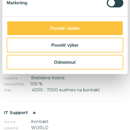
Marketing
Scrum Master
🔥
Kontrakt
Forma:
Bratislava
Povoliť všetko
Lokalita:
20 %
HomeOffice:
4400 - 8000 eur/mes na kontrakt
Plat:
Povoliť výber
Odmietnuť
SAP FI konzultant
🔥
Kontrakt
Forma:
Bratislava Košice
Lokalita:
100 %
HomeOffice:
4000 - 7000 eur/mes na kontrakt
Plat:
IT Support
🔥
Kontrakt
Forma:
WORLD
Lokalita: