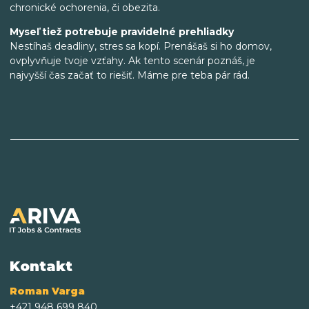
chronické ochorenia, či obezita.
Myseľ tiež potrebuje pravidelné prehliadky
Nestíhaš deadliny, stres sa kopí. Prenášaš si ho domov,
ovplyvňuje tvoje vzťahy. Ak tento scenár poznáš, je
najvyšší čas začať to riešiť. Máme pre teba pár rád.
Kontakt
Roman Varga
+421 948 699 840