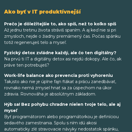
Ako byť v IT produktívnejší
Prečo je dôležitejšie to, ako spíš, než to koľko spíš
Až jednu tretinu života stráviš spaním. A aj keď nie si pri
zmysloch, nejde o žiadny premárnený čas. Počas spánku
totiž regeneruješ telo a myseľ.
Fyzický detox zvládne každý, ale čo ten digitálny?
Na prvú ti IT a digitálny detox asi nejdú dokopy. Ale čo, ak
práve ten potrebuješ?
Work-life balance ako prevencia proti vyhoreniu
Tak,isto ako nie je úplne fajn flákať a prácu zanedbávať,
rovnako nemá zmysel hnať sa za úspechom na úkor
zdravia. Rovnováha je absolútnym základom.
Hýb sa! Bez pohybu chradne nielen tvoje telo, ale aj
myseľ
Byť programátorom alebo programátorkou je definíciou
sedavého zamestnania. Spolu s ním idú akosi
automaticky zlé stravovacie návyky nedostatok spánku,