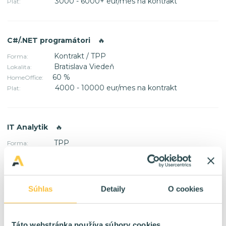
3000 - 6000+ eur/mes na kontrakt
Plat:
C#/.NET programátori
🔥
Kontrakt / TPP
Forma:
Bratislava Viedeň
Lokalita:
60 %
HomeOffice:
4000 - 10000 eur/mes na kontrakt
Plat:
IT Analytik
🔥
TPP
Forma:
Bratislava
Lokalita:
40 %
HomeOffice:
2400 - 4800 eur/mes na TPP
Plat:
Súhlas
Detaily
O cookies
SAP SD konzultant
🔥
Táto webstránka používa súbory cookies