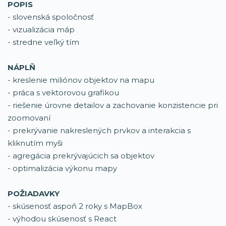
POPIS
- slovenská spoločnosť
- vizualizácia máp
- stredne veľký tím
NÁPLŇ
- kreslenie miliónov objektov na mapu
- práca s vektorovou grafikou
- riešenie úrovne detailov a zachovanie konzistencie pri
zoomovaní
- prekrývanie nakreslených prvkov a interakcia s
kliknutím myši
- agregácia prekrývajúcich sa objektov
- optimalizácia výkonu mapy
POŽIADAVKY
- skúsenosť aspoň 2 roky s MapBox
- výhodou skúsenosť s React