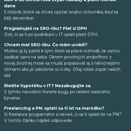
dane
5 otázok, ktoré sa chceš opýtať svojho účtovníka, keď sa
blíži december.
Programuješ na SRO-čku? Plať si DPH
Zisti, či sa ti pri podnikaní v IT oplatí platiť DPH.
Chcem mať SRO-čku. Čo mám urobiť?
Možno aj ty patríš k tým, ktorí sa práve rozhodli, že začnú
zarábať sami na seba. Okrem prvotných endorfínov z
novej životnej misie sa musíš popasovať aj s náročnejšími
témami ako je založenie s.r.o.čky. Čítaj nižšie zopár našich
rád.
Riešite hypotéku v IT? Nezabugujte sa.
S týmto návodom fixnete bugy pri riešení vlastného
bývania.
Freelancing a PN: oplatí sa ti ísť na maródku?
Si freelance programátor a nevieš, či sa ti oplatí ísť na PN?
V tomto článku nájdeš odpovede.