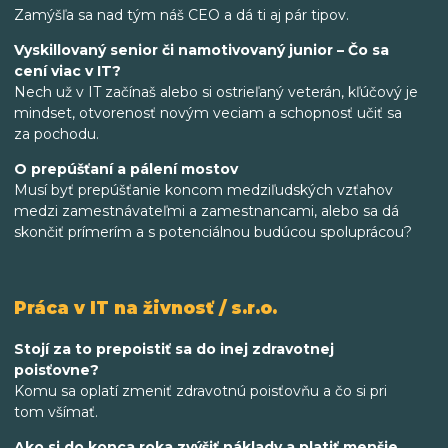
Zamýšľa sa nad tým náš CEO a dá ti aj pár tipov.
Vyskillovaný senior či namotivovaný junior – Čo sa
cení viac v IT?
Nech už v IT začínaš alebo si ostrieľaný veterán, kľúčový je
mindset, otvorenosť novým veciam a schopnosť učiť sa
za pochodu.
O prepúšťaní a pálení mostov
Musí byť prepúšťanie koncom medziľudských vzťahov
medzi zamestnávateľmi a zamestnancami, alebo sa dá
skončiť prímerím a s potenciálnou budúcou spoluprácou?
Práca v IT na živnosť / s.r.o.
Stojí za to prepoistiť sa do inej zdravotnej
poisťovne?
Komu sa oplatí zmeniť zdravotnú poisťovňu a čo si pri
tom všímať.
Ako si do konca roka zvýšiť náklady a platiť menšie