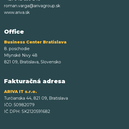
roman.varga@arivagroup.sk
www.ariva.sk
Office
Business Center Bratislava
8. poschodie
Mlynské Nivy 48
821 09, Bratislava, Slovensko
Fakturačná adresa
ARIVA IT s.r.o.
Turčianska 44, 821 09, Bratislava
IČO: 50982079
IČ DPH: SK2120591682