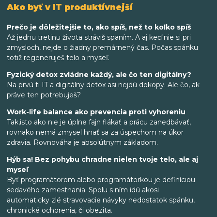
Ako byť v IT produktívnejší
Prečo je dôležitejšie to, ako spíš, než to koľko spíš
Až jednu tretinu života stráviš spaním. A aj keď nie si pri
zmysloch, nejde o žiadny premárnený čas. Počas spánku
totiž regeneruješ telo a myseľ.
Fyzický detox zvládne každý, ale čo ten digitálny?
Na prvú ti IT a digitálny detox asi nejdú dokopy. Ale čo, ak
práve ten potrebuješ?
Work-life balance ako prevencia proti vyhoreniu
Tak,isto ako nie je úplne fajn flákať a prácu zanedbávať,
rovnako nemá zmysel hnať sa za úspechom na úkor
zdravia. Rovnováha je absolútnym základom.
Hýb sa! Bez pohybu chradne nielen tvoje telo, ale aj
myseľ
Byť programátorom alebo programátorkou je definíciou
sedavého zamestnania. Spolu s ním idú akosi
automaticky zlé stravovacie návyky nedostatok spánku,
chronické ochorenia, či obezita.