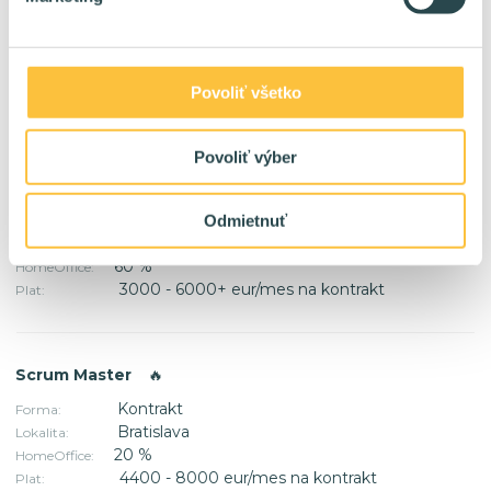
TPP
Forma:
Bratislava Košice
Lokalita:
80 %
HomeOffice:
Povoliť všetko
2200 - 5000+ eur/mes na TPP
Plat:
Povoliť výber
AI Developer/Architekt
🔥
Kontrakt / TPP
Odmietnuť
Forma:
Bratislava
Lokalita:
60 %
HomeOffice:
3000 - 6000+ eur/mes na kontrakt
Plat:
Scrum Master
🔥
Kontrakt
Forma:
Bratislava
Lokalita:
20 %
HomeOffice:
4400 - 8000 eur/mes na kontrakt
Plat: