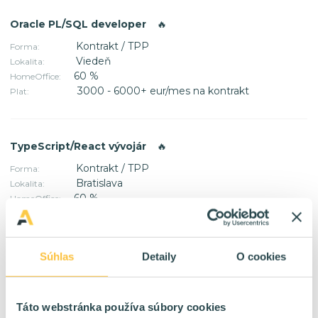
Oracle PL/SQL developer
🔥
Kontrakt / TPP
Forma:
Viedeň
Lokalita:
60 %
HomeOffice:
3000 - 6000+ eur/mes na kontrakt
Plat:
TypeScript/React vývojár
🔥
Kontrakt / TPP
Forma:
Bratislava
Lokalita:
60 %
HomeOffice:
4000 - 7000 eur/mes na kontrakt
Plat:
Súhlas
Detaily
O cookies
C#/.NET programátori
🔥
Kontrakt / TPP
Forma:
Bratislava Viedeň
Lokalita:
Táto webstránka používa súbory cookies