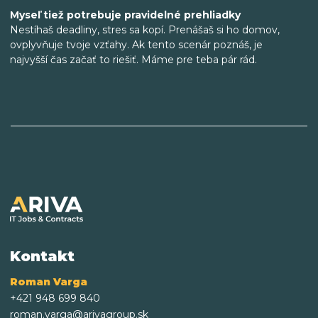
Myseľ tiež potrebuje pravidelné prehliadky
Nestíhaš deadliny, stres sa kopí. Prenášaš si ho domov,
ovplyvňuje tvoje vzťahy. Ak tento scenár poznáš, je
najvyšší čas začať to riešiť. Máme pre teba pár rád.
Kontakt
Roman Varga
+421 948 699 840
roman.varga@arivagroup.sk