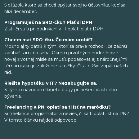
5 otázok, ktoré sa chceš opýtať svojho účtovníka, keď sa
blíži december.
Programuješ na SRO-čku? Plať si DPH
Zisti, či sa ti pri podnikaní v IT oplatí platiť DPH.
Chcem mať SRO-čku. Čo mám urobiť?
Možno aj ty patríš k tým, ktorí sa práve rozhodli, že začnú
zarábať sami na seba. Okrem prvotných endorfínov z
novej životnej misie sa musíš popasovať aj s náročnejšími
témami ako je založenie s.r.o.čky. Čítaj nižšie zopár našich
rád.
Riešite hypotéku v IT? Nezabugujte sa.
S týmto návodom fixnete bugy pri riešení vlastného
bývania.
Freelancing a PN: oplatí sa ti ísť na maródku?
Si freelance programátor a nevieš, či sa ti oplatí ísť na PN?
V tomto článku nájdeš odpovede.