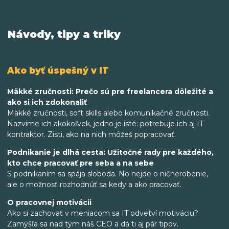
Návody, tipy a triky
Ako byť úspešný v IT
Mäkké zručnosti: Prečo sú pre freelancera dôležité a
ako si ich zdokonaliť
Mäkké zručnosti, soft skills alebo komunikačné zručnosti.
Nazvime ich akokoľvek, jedno je isté: potrebuje ich aj IT
kontraktor. Zisti, ako na nich môžeš popracovať.
Podnikanie je dlhá cesta: Užitočné rady pre každého,
kto chce pracovať pre seba a na sebe
S podnikaním sa spája sloboda. No nejde o ničnerobenie,
ale o možnosť rozhodnúť sa kedy a ako pracovať.
O pracovnej motivácii
Ako si zachovať v meniacom sa IT odvetví motiváciu?
Zamýšľa sa nad tým náš CEO a dá ti aj pár tipov.