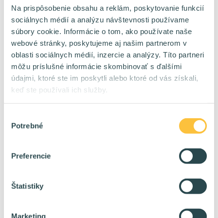
60 %
HomeOffice:
Na prispôsobenie obsahu a reklám, poskytovanie funkcií
4000 - 10000 eur/mes na kontrakt
Plat:
sociálnych médií a analýzu návštevnosti používame
súbory cookie. Informácie o tom, ako používate naše
webové stránky, poskytujeme aj našim partnerom v
IT Analytik
🔥
oblasti sociálnych médií, inzercie a analýzy. Títo partneri
TPP
Forma:
môžu príslušné informácie skombinovať s ďalšími
Bratislava
Lokalita:
údajmi, ktoré ste im poskytli alebo ktoré od vás získali,
40 %
HomeOffice:
keď ste používali ich služby.
2400 - 4800 eur/mes na TPP
Plat:
Výber
Potrebné
súhlasu
SAP SD konzultant
🔥
Kontrakt
Forma:
Preferencie
WORLD
Lokalita:
100 %
HomeOffice:
6400 - 9000 eur/mes na kontrakt
Plat:
Štatistiky
Marketing
Fullstack Developer
🔥