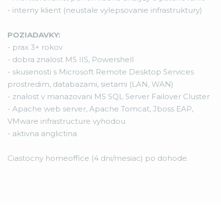
- interny klient (neustale vylepsovanie infrastruktury)
POZIADAVKY:
- prax 3+ rokov
- dobra znalost MS IIS, Powershell
- skusenosti s Microsoft Remote Desktop Services
prostredim, databazami, sietami (LAN, WAN)
- znalost v manazovani MS SQL Server Failover Cluster
- Apache web server, Apache Tomcat, Jboss EAP,
VMware infrastructure vyhodou
- aktivna anglictina
Ciastocny homeoffice (4 dni/mesiac) po dohode.