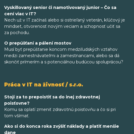
Vyskillovaný senior či namotivovaný junior – Čo sa
cení viac v IT?
Nech už v IT začínaš alebo si ostrieľaný veterán, kľúčový je
mindset, otvorenosť novým veciam a schopnosť učiť sa
za pochodu.
O prepúšťaní a pálení mostov
Musí byť prepúšťanie koncom medziľudských vzťahov
medzi zamestnávateľmi a zamestnancami, alebo sa dá
skončiť prímerím a s potenciálnou budúcou spoluprácou?
Práca v IT na živnosť / s.r.o.
Stojí za to prepoistiť sa do inej zdravotnej
poisťovne?
Komu sa oplatí zmeniť zdravotnú poisťovňu a čo si pri
tom všímať.
Ako si do konca roka zvýšiť náklady a platiť menšie
dane