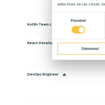
alebo ktoré od vás získali, ke
Výber
Potrebné
súhlasu
🔥
Kotlin Team Lead
🔥
React Developer
Odmietnuť
🔥
DevOps Engineer