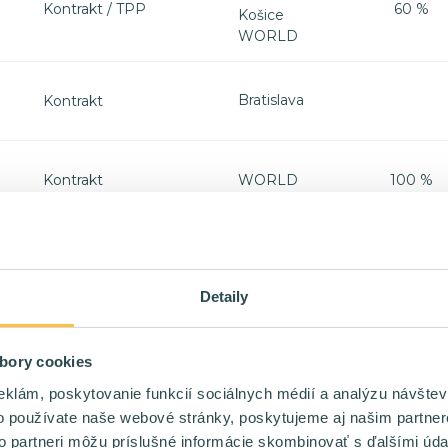
Kontrakt / TPP
60 %
Košice
WORLD
Bratislava
Kontrakt
WORLD
Kontrakt
100 %
WORLD
TPP
100 %
Detaily
Bratislava
Kontrakt
60 %
bory cookies
eklám, poskytovanie funkcií sociálnych médií a analýzu návšte
Bratislava
o používate naše webové stránky, poskytujeme aj našim partner
Kontrakt / TPP
40 %
Žilina
to partneri môžu príslušné informácie skombinovať s ďalšími údaj
Liptovský