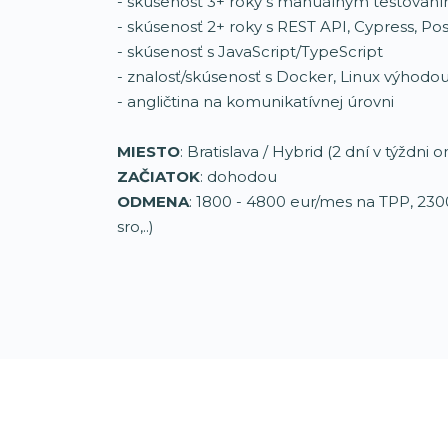
- skúsenosť 3+ roky s manuálnym testovaní
- skúsenosť 2+ roky s REST API, Cypress, P
- skúsenosť s JavaScript/TypeScript
- znalosť/skúsenosť s Docker, Linux výhodo
- angličtina na komunikatívnej úrovni
MIESTO
: Bratislava / Hybrid (2 dní v týždni o
ZAČIATOK
: dohodou
ODMENA
: 1800 - 4800 eur/mes na TPP, 2300
sro,..)