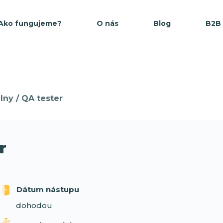
Ako fungujeme?
O nás
Blog
B2B
ny / QA tester
r
Dátum nástupu
dohodou