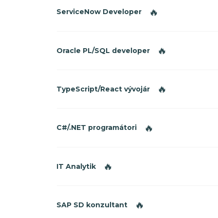
🔥
ServiceNow Developer
🔥
Oracle PL/SQL developer
🔥
TypeScript/React vývojár
🔥
C#/.NET programátori
🔥
IT Analytik
🔥
SAP SD konzultant