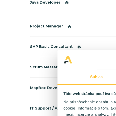
🔥
Java Developer
🔥
Project Manager
🔥
SAP Basis Consultant
🔥
Scrum Master
Súhlas
🔥
MapBox Developer
Táto webstránka používa sú
Na prispôsobenie obsahu a r
🔥
cookie. Informácie o tom, ak
IT Support / Admin / Architekt
médií, inzercie a analýzy. Tí