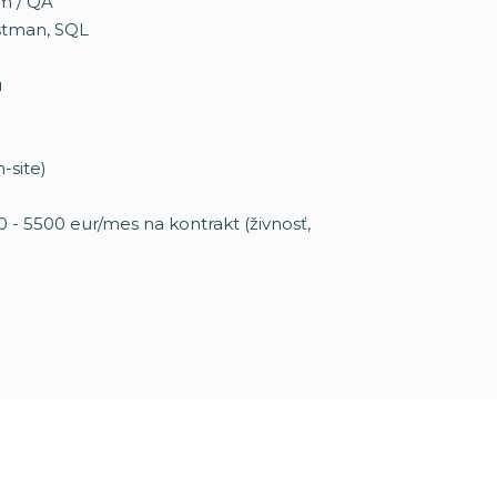
m / QA
ostman, SQL
u
n-site)
 - 5500 eur/mes na kontrakt (živnosť,