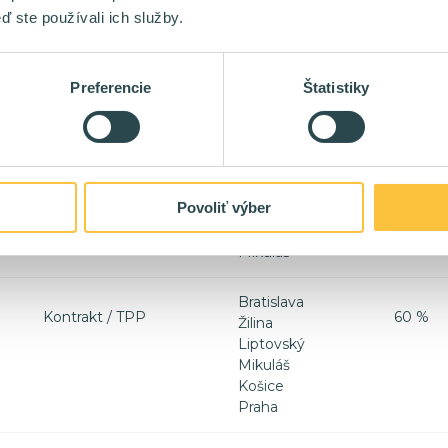
ď ste používali ich služby.
Mikuláš
Košice
Preferencie
Štatistiky
Bratislava
Kontrakt / TPP
40 %
Bratislava
Kontrakt / TPP
60 %
Košice
Povoliť výber
Žilina
Liptovský
Mikuláš
Bratislava
Kontrakt / TPP
60 %
Žilina
Liptovský
Mikuláš
Košice
Praha