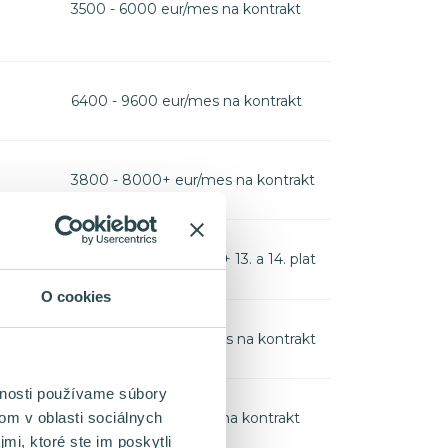
3500 - 6000 eur/mes na kontrakt
6400 - 9600 eur/mes na kontrakt
3800 - 8000+ eur/mes na kontrakt
2500 - 2800 eur/mes + 13. a 14. plat
O cookies
3000 do 5000 eur/mes na kontrakt
vnosti používame súbory
om v oblasti sociálnych
1900 - 5800 eur/mes na kontrakt
mi, ktoré ste im poskytli