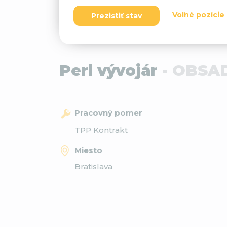
Voľné pozície
Prezistiť stav
Perl vývojár
- OBSA
Pracovný pomer
TPP Kontrakt
Miesto
Bratislava