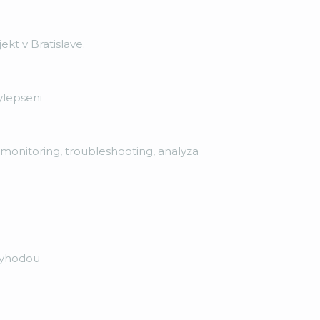
kt v Bratislave.
ylepseni
monitoring, troubleshooting, analyza
vyhodou