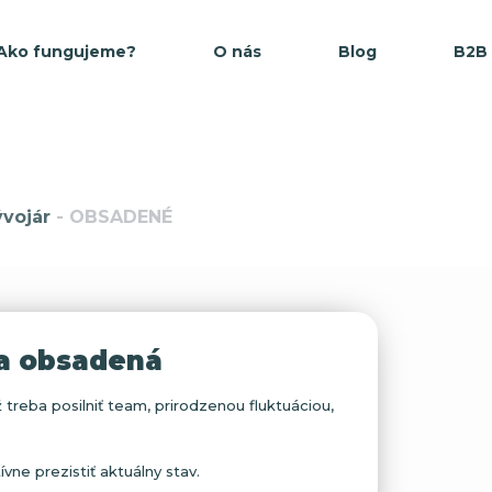
Ako fungujeme?
O nás
Blog
B2B
ývojár
- OBSADENÉ
la obsadená
 treba posilniť team, prirodzenou fluktuáciou,
ne prezistiť aktuálny stav.