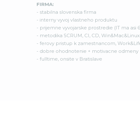
FIRMA:
- stabilna slovenska firma
- interny vyvoj vlastneho produktu
- prijemne vyvojarske prostredie (IT ma asi 6
- metodika SCRUM, CI, CD, Win&Mac&Linux 
- ferovy pristup k zamestnancom, Work&Lif
- dobre ohodnotenie + motivacne odmeny
- fulltime, onsite v Bratislave