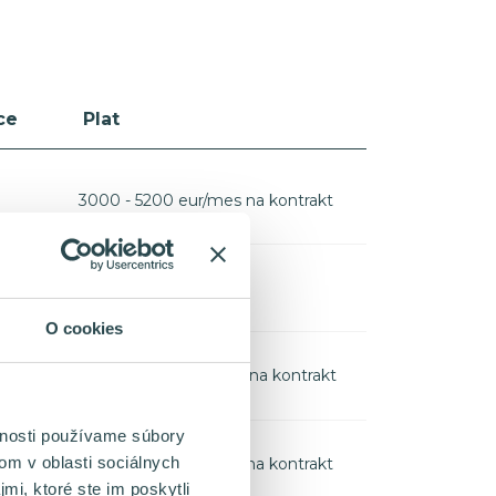
ce
Plat
3000 - 5200 eur/mes na kontrakt
na vyžiadanie
O cookies
5000 - 7000 eur/mes na kontrakt
vnosti používame súbory
om v oblasti sociálnych
3500 - 6000 eur/mes na kontrakt
mi, ktoré ste im poskytli