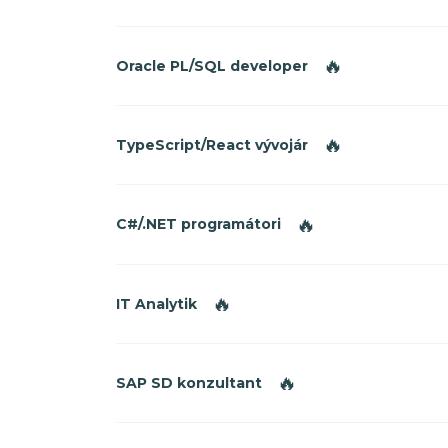
🔥
Oracle PL/SQL developer
🔥
TypeScript/React vývojár
🔥
C#/.NET programátori
🔥
IT Analytik
🔥
SAP SD konzultant