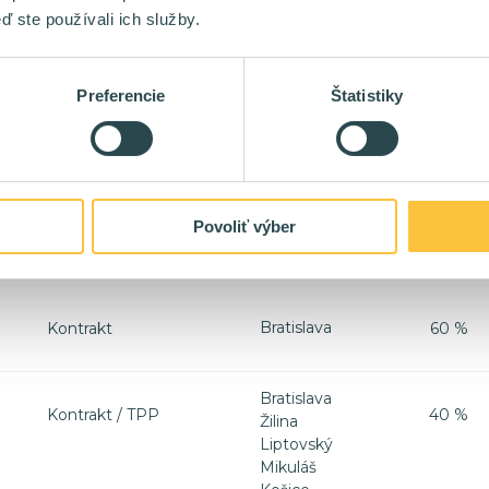
ď ste používali ich služby.
Bratislava
Kontrakt
Preferencie
Štatistiky
WORLD
Kontrakt
100 %
Povoliť výber
WORLD
TPP
100 %
Bratislava
Kontrakt
60 %
Bratislava
Kontrakt / TPP
40 %
Žilina
Liptovský
Mikuláš