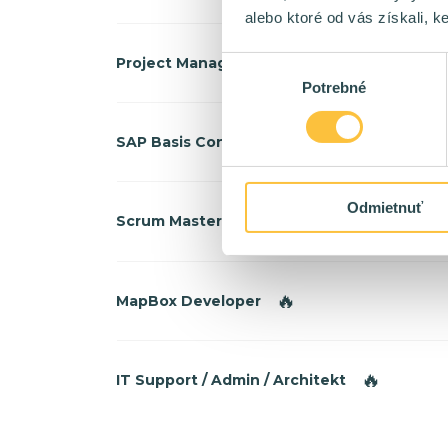
alebo ktoré od vás získali, ke
🔥
Project Manager
Výber
Potrebné
súhlasu
🔥
SAP Basis Consultant
Odmietnuť
🔥
Scrum Master
🔥
MapBox Developer
🔥
IT Support / Admin / Architekt