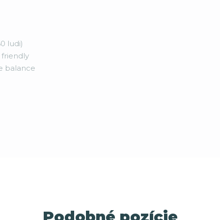
0 ludi)
friendly
e balance
Podobné pozície