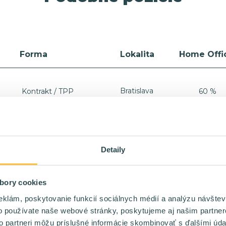
Forma
Lokalita
Home Offi
Bratislava
Kontrakt / TPP
60 %
Bratislava
Kontrakt / TPP
Detaily
Bratislava
Kontrakt
60 %
bory cookies
eklám, poskytovanie funkcií sociálnych médií a analýzu návšte
Bratislava
o používate naše webové stránky, poskytujeme aj našim partner
Kontrakt / TPP
60 %
Košice
to partneri môžu príslušné informácie skombinovať s ďalšími údaj
WORLD