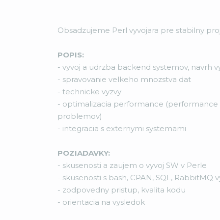
Obsadzujeme Perl vyvojara pre stabilny proje
POPIS:
- vyvoj a udrzba backend systemov, navrh v
- spravovanie velkeho mnozstva dat
- technicke vyzvy
- optimalizacia performance (performance 
problemov)
- integracia s externymi systemami
POZIADAVKY:
- skusenosti a zaujem o vyvoj SW v Perle
- skusenosti s bash, CPAN, SQL, RabbitMQ 
- zodpovedny pristup, kvalita kodu
- orientacia na vysledok