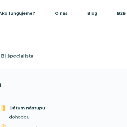
Ako fungujeme?
O nás
Blog
B2B
BI špecialista
a
Dátum nástupu
dohodou