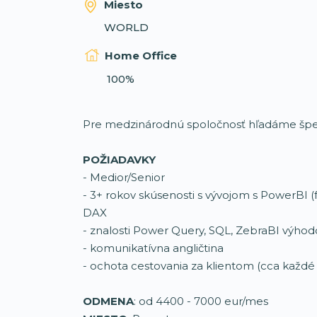
Miesto
WORLD
Home Office
100%
Pre medzinárodnú spoločnosť hľadáme špec
POŽIADAVKY
- Medior/Senior
- 3+ rokov skúsenosti s vývojom s PowerBI (f
DAX
- znalosti Power Query, SQL, ZebraBI výho
- komunikatívna angličtina
- ochota cestovania za klientom (cca každé
ODMENA
: od 4400 - 7000 eur/mes