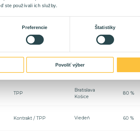
Kontrakt / TPP
60 %
Košice
ď ste používali ich služby.
Žilina
Liptovský
Mikuláš
Preferencie
Štatistiky
Bratislava
Kontrakt / TPP
60 %
Žilina
Liptovský
Mikuláš
Povoliť výber
Košice
Praha
Bratislava
TPP
80 %
Košice
Viedeň
Kontrakt / TPP
60 %