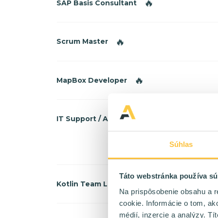
🔥
SAP Basis Consultant
🔥
Scrum Master
🔥
MapBox Developer
🔥
IT Support / Admin / Architekt
Súhlas
Táto webstránka používa sú
🔥
Kotlin Team Lead
Na prispôsobenie obsahu a r
cookie. Informácie o tom, ak
médií, inzercie a analýzy. Tí