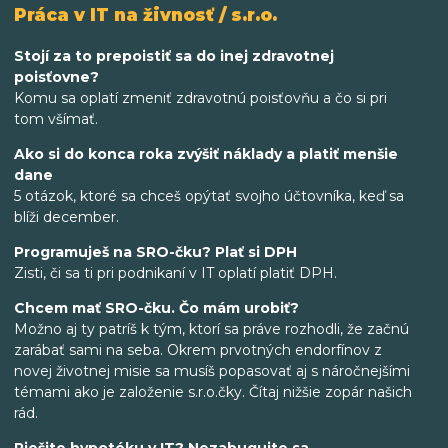
Práca v IT na živnosť / s.r.o.
Stojí za to prepoistiť sa do inej zdravotnej
poisťovne?
Komu sa oplatí zmeniť zdravotnú poisťovňu a čo si pri
tom všímať.
Ako si do konca roka zvýšiť náklady a platiť menšie
dane
5 otázok, ktoré sa chceš opýtať svojho účtovníka, keď sa
blíži december.
Programuješ na SRO-čku? Plať si DPH
Zisti, či sa ti pri podnikaní v IT oplatí platiť DPH.
Chcem mať SRO-čku. Čo mám urobiť?
Možno aj ty patríš k tým, ktorí sa práve rozhodli, že začnú
zarábať sami na seba. Okrem prvotných endorfínov z
novej životnej misie sa musíš popasovať aj s náročnejšími
témami ako je založenie s.r.o.čky. Čítaj nižšie zopár našich
rád.
Riešite hypotéku v IT? Nezabugujte sa.