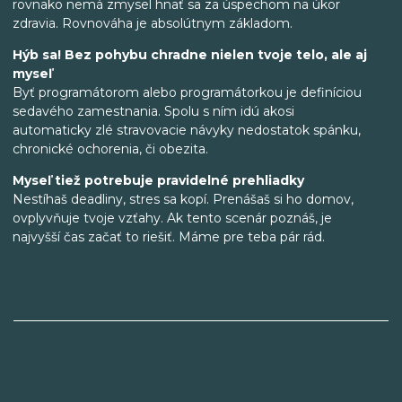
rovnako nemá zmysel hnať sa za úspechom na úkor
zdravia. Rovnováha je absolútnym základom.
Hýb sa! Bez pohybu chradne nielen tvoje telo, ale aj
myseľ
Byť programátorom alebo programátorkou je definíciou
sedavého zamestnania. Spolu s ním idú akosi
automaticky zlé stravovacie návyky nedostatok spánku,
chronické ochorenia, či obezita.
Myseľ tiež potrebuje pravidelné prehliadky
Nestíhaš deadliny, stres sa kopí. Prenášaš si ho domov,
ovplyvňuje tvoje vzťahy. Ak tento scenár poznáš, je
najvyšší čas začať to riešiť. Máme pre teba pár rád.