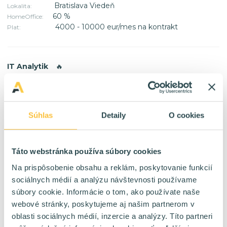
Bratislava Viedeň
Lokalita:
60 %
HomeOffice:
4000 - 10000 eur/mes na kontrakt
Plat:
IT Analytik
🔥
TPP
Forma:
Bratislava
Lokalita:
40 %
HomeOffice:
2400 - 4800 eur/mes na TPP
Plat:
Súhlas
Detaily
O cookies
Táto webstránka používa súbory cookies
SAP SD konzultant
🔥
Na prispôsobenie obsahu a reklám, poskytovanie funkcií
Kontrakt
Forma:
sociálnych médií a analýzu návštevnosti používame
WORLD
Lokalita:
100 %
HomeOffice:
súbory cookie. Informácie o tom, ako používate naše
6400 - 9000 eur/mes na kontrakt
Plat:
webové stránky, poskytujeme aj našim partnerom v
oblasti sociálnych médií, inzercie a analýzy. Títo partneri