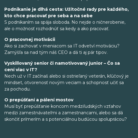
Podnikanie je dlhá cesta: Užitočné rady pre každého,
kto chce pracovať pre seba a na sebe
S podnikaním sa spája sloboda. No nejde o ničnerobenie,
ale o možnosť rozhodnúť sa kedy a ako pracovať.
O pracovnej motivácii
Ako si zachovať v meniacom sa IT odvetví motiváciu?
Zamýšľa sa nad tým náš CEO a dá ti aj pár tipov.
Vyskillovaný senior či namotivovaný junior – Čo sa
cení viac v IT?
Nech už v IT začínaš alebo si ostrieľaný veterán, kľúčový je
mindset, otvorenosť novým veciam a schopnosť učiť sa
za pochodu.
O prepúšťaní a pálení mostov
Musí byť prepúšťanie koncom medziľudských vzťahov
medzi zamestnávateľmi a zamestnancami, alebo sa dá
skončiť prímerím a s potenciálnou budúcou spoluprácou?