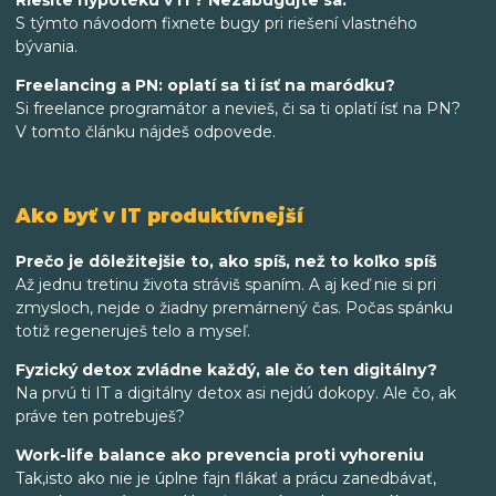
S týmto návodom fixnete bugy pri riešení vlastného
bývania.
Freelancing a PN: oplatí sa ti ísť na maródku?
Si freelance programátor a nevieš, či sa ti oplatí ísť na PN?
V tomto článku nájdeš odpovede.
Ako byť v IT produktívnejší
Prečo je dôležitejšie to, ako spíš, než to koľko spíš
Až jednu tretinu života stráviš spaním. A aj keď nie si pri
zmysloch, nejde o žiadny premárnený čas. Počas spánku
totiž regeneruješ telo a myseľ.
Fyzický detox zvládne každý, ale čo ten digitálny?
Na prvú ti IT a digitálny detox asi nejdú dokopy. Ale čo, ak
práve ten potrebuješ?
Work-life balance ako prevencia proti vyhoreniu
Tak,isto ako nie je úplne fajn flákať a prácu zanedbávať,