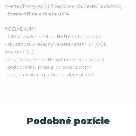
(Nette)/PostgreSQL/Elasticsearch/Redis/RabbitMQ
-
home office v miere 80%
POZIADAVKY:
- hlbsie znalosti PHP a
Nette
frameworku
- skusenosti s relacnymi databazami (MySQL,
PostgreSQL)
- chut a zaujem aplikovat nove technologie
- zodpovedny pristup pri praci z domu
- anglictina iba na urovni citat/pisat kod
Podobné pozície