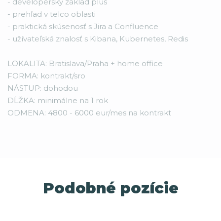
- developerský základ plus
- prehľad v telco oblasti
- praktická skúsenosť s Jira a Confluence
- užívateľská znalosť s Kibana, Kubernetes, Redis
LOKALITA: Bratislava/Praha + home office
FORMA: kontrakt/sro
NÁSTUP: dohodou
DĹŽKA: minimálne na 1 rok
ODMENA: 4800 - 6000 eur/mes na kontrakt
Podobné pozície