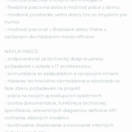
- flexibilná pracovná doba a možnosť práce z domu
- moderné prostredie, veľmi dobrý tím so zmyslom pre
humor
- možnosť pracovať v Bratislave alebo Prahe s
občasným dochádzaním medzi officemi
NÁPLŇ PRÁCE:
- zodpovednosť za technický dizajn business
požiadaviek v súlade s IT architektúrou
- komunikácia so zadávateľom a vývojovými tímami
- hlásenie technického obmedzenia a náročnosti vo
fáze zberu požiadaviek na projekt
- práca na nových aj existujúcich systémoch
- tvorba dokumentácie, funkčnej a technickej
špecifikácie, sekvenčných diagramov, definície API
rozhrania, dátových modelov
- kontinuálne zlepšovanie a inovovanie interných