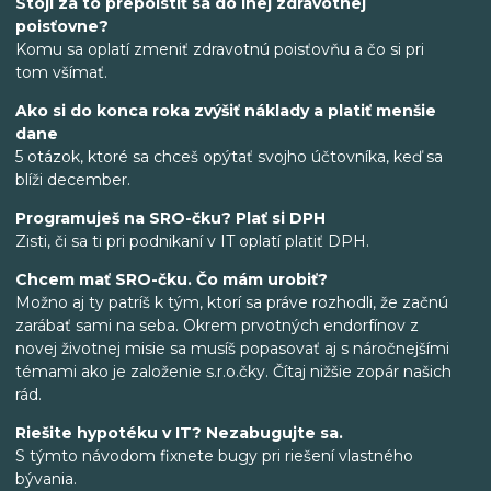
Stojí za to prepoistiť sa do inej zdravotnej
poisťovne?
Komu sa oplatí zmeniť zdravotnú poisťovňu a čo si pri
tom všímať.
Ako si do konca roka zvýšiť náklady a platiť menšie
dane
5 otázok, ktoré sa chceš opýtať svojho účtovníka, keď sa
blíži december.
Programuješ na SRO-čku? Plať si DPH
Zisti, či sa ti pri podnikaní v IT oplatí platiť DPH.
Chcem mať SRO-čku. Čo mám urobiť?
Možno aj ty patríš k tým, ktorí sa práve rozhodli, že začnú
zarábať sami na seba. Okrem prvotných endorfínov z
novej životnej misie sa musíš popasovať aj s náročnejšími
témami ako je založenie s.r.o.čky. Čítaj nižšie zopár našich
rád.
Riešite hypotéku v IT? Nezabugujte sa.
S týmto návodom fixnete bugy pri riešení vlastného
bývania.