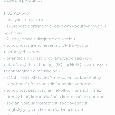
služieb a produktov
POŽIADAVKY:
- analytické myslenie
- skúsenosti s dizajnom a rozvojom viacúrovňových IT
systémov
- 2+ roky praxe s dizajnom aplikáciou
- schopnosť návrhu riešenia v UML s využitím
návrhových vzorov
- orientácia v oblasti programovacích jazykov,
databázových technológií (SQL aj NoSQL), webových
technológiách a messagingu
- SOAP, REST, XML, JSON nie sú len cudzie skratky
- schopnosť efektívne zdieľať nabité vedomosti
- schopnosť pracovať na niekoľkých témach naraz
- tímový hráč, komunikačné a koordinačné schopnosti
- spoľahlivosť, samostatnosť, zodpovednosť
- anglický jazyk na komunikatívnej úrovni