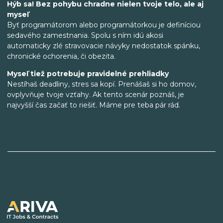
Hýb sa! Bez pohybu chradne nielen tvoje telo, ale aj
myseľ
Byť programátorom alebo programátorkou je definíciou
sedavého zamestnania. Spolu s ním idú akosi
automaticky zlé stravovacie návyky nedostatok spánku,
chronické ochorenia, či obezita.
Myseľ tiež potrebuje pravidelné prehliadky
Nestíhaš deadliny, stres sa kopí. Prenášaš si ho domov,
ovplyvňuje tvoje vzťahy. Ak tento scenár poznáš, je
najvyšší čas začať to riešiť. Máme pre teba pár rád.