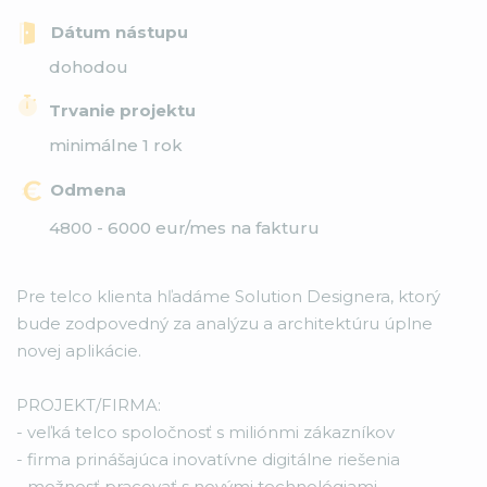
Dátum nástupu
dohodou
Trvanie projektu
minimálne 1 rok
Odmena
4800 - 6000 eur/mes na fakturu
Pre telco klienta hľadáme Solution Designera, ktorý
bude zodpovedný za analýzu a architektúru úplne
novej aplikácie.
PROJEKT/FIRMA:
- veľká telco spoločnosť s miliónmi zákazníkov
- firma prinášajúca inovatívne digitálne riešenia
- možnosť pracovať s novými technológiami