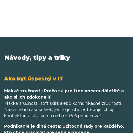
Návody, tipy a triky
Ako byť úspešný v IT
Mäkké zručnosti: Prečo sú pre freelancera dôležité a
ako si ich zdokonaliť
Mäkké zručnosti, soft skills alebo komunikačné zručnosti.
Nazvime ich akokoľvek, jedno je isté: potrebuje ich aj IT
kontraktor. Zisti, ako na nich môžeš popracovať.
Podnikanie je dlhá cesta: Užitočné rady pre každého,
kto chce pracovať pre seba a na sebe