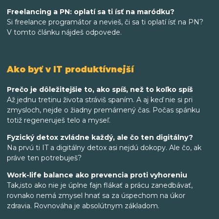
Freelancing a PN: oplatí sa ti ísť na maródku?
Si freelance programátor a nevieš, či sa ti oplatí ísť na PN?
V tomto článku nájdeš odpovede.
Ako byť v IT produktívnejší
Prečo je dôležitejšie to, ako spíš, než to koľko spíš
Až jednu tretinu života stráviš spaním. A aj keď nie si pri
zmysloch, nejde o žiadny premárnený čas. Počas spánku
totiž regeneruješ telo a myseľ.
Fyzický detox zvládne každý, ale čo ten digitálny?
Na prvú ti IT a digitálny detox asi nejdú dokopy. Ale čo, ak
práve ten potrebuješ?
Work-life balance ako prevencia proti vyhoreniu
Tak,isto ako nie je úplne fajn flákať a prácu zanedbávať,
rovnako nemá zmysel hnať sa za úspechom na úkor
zdravia. Rovnováha je absolútnym základom.