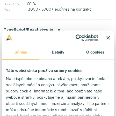
60 %
HomeOffice:
3000 - 6000+ eur/mes na kontrakt
Plat:
TypeScript/React vývojár
🔥
Kontrakt / TPP
Forma:
Bratislava
Lokalita:
60 %
HomeOffice:
Súhlas
Detaily
O cookies
4000 - 7000 eur/mes na kontrakt
Plat:
Táto webstránka používa súbory cookies
C#/.NET programátori
🔥
Na prispôsobenie obsahu a reklám, poskytovanie funkcií
Kontrakt / TPP
Forma:
sociálnych médií a analýzu návštevnosti používame
Bratislava Viedeň
Lokalita:
súbory cookie. Informácie o tom, ako používate naše
60 %
HomeOffice:
webové stránky, poskytujeme aj našim partnerom v
4000 - 10000 eur/mes na kontrakt
Plat:
oblasti sociálnych médií, inzercie a analýzy. Títo partneri
môžu príslušné informácie skombinovať s ďalšími
údajmi, ktoré ste im poskytli alebo ktoré od vás získali,