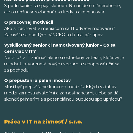
S podnikaním sa spája sloboda. No nejde o ničnerobenie,
ale o možnosť rozhodnúť sa kedy a ako pracovať.
O pracovnej motivácii
Ako si zachovať v meniacom sa IT odvetví motiváciu?
Zamýšľa sa nad tým náš CEO a dá ti aj pár tipov.
Vyskillovaný senior či namotivovaný junior – Čo sa
cení viac v IT?
Nech už v IT začínaš alebo si ostrieľaný veterán, kľúčový je
mindset, otvorenosť novým veciam a schopnosť učiť sa
za pochodu.
O prepúšťaní a pálení mostov
Musí byť prepúšťanie koncom medziľudských vzťahov
medzi zamestnávateľmi a zamestnancami, alebo sa dá
skončiť prímerím a s potenciálnou budúcou spoluprácou?
Práca v IT na živnosť / s.r.o.