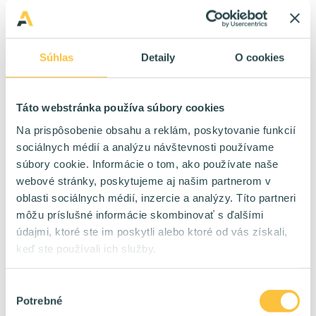
60 %
HomeOffice:
4000 - 7000 eur/mes na kontrakt
Plat:
Súhlas
Detaily
O cookies
C#/.NET programátori
🔥
Kontrakt / TPP
Forma:
Táto webstránka používa súbory cookies
Bratislava Viedeň
Lokalita:
Na prispôsobenie obsahu a reklám, poskytovanie funkcií
60 %
HomeOffice:
sociálnych médií a analýzu návštevnosti používame
4000 - 10000 eur/mes na kontrakt
Plat:
súbory cookie. Informácie o tom, ako používate naše
webové stránky, poskytujeme aj našim partnerom v
oblasti sociálnych médií, inzercie a analýzy. Títo partneri
IT Analytik
🔥
môžu príslušné informácie skombinovať s ďalšími
TPP
Forma:
údajmi, ktoré ste im poskytli alebo ktoré od vás získali,
Bratislava
Lokalita:
keď ste používali ich služby.
40 %
HomeOffice:
2400 - 4800 eur/mes na TPP
Plat:
Výber
Potrebné
súhlasu