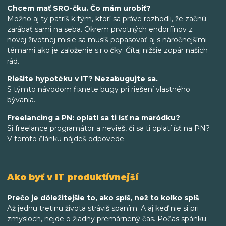
Chcem mať SRO-čku. Čo mám urobiť?
Možno aj ty patríš k tým, ktorí sa práve rozhodli, že začnú
zarábať sami na seba. Okrem prvotných endorfínov z
novej životnej misie sa musíš popasovať aj s náročnejšími
témami ako je založenie s.r.o.čky. Čítaj nižšie zopár našich
rád.
Riešite hypotéku v IT? Nezabugujte sa.
S týmto návodom fixnete bugy pri riešení vlastného
bývania.
Freelancing a PN: oplatí sa ti ísť na maródku?
Si freelance programátor a nevieš, či sa ti oplatí ísť na PN?
V tomto článku nájdeš odpovede.
Ako byť v IT produktívnejší
Prečo je dôležitejšie to, ako spíš, než to koľko spíš
Až jednu tretinu života stráviš spaním. A aj keď nie si pri
zmysloch, nejde o žiadny premárnený čas. Počas spánku