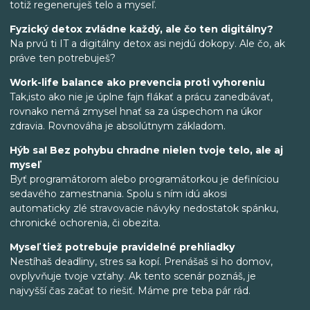
totiž regeneruješ telo a myseľ.
Fyzický detox zvládne každý, ale čo ten digitálny?
Na prvú ti IT a digitálny detox asi nejdú dokopy. Ale čo, ak
práve ten potrebuješ?
Work-life balance ako prevencia proti vyhoreniu
Tak,isto ako nie je úplne fajn flákať a prácu zanedbávať,
rovnako nemá zmysel hnať sa za úspechom na úkor
zdravia. Rovnováha je absolútnym základom.
Hýb sa! Bez pohybu chradne nielen tvoje telo, ale aj
myseľ
Byť programátorom alebo programátorkou je definíciou
sedavého zamestnania. Spolu s ním idú akosi
automaticky zlé stravovacie návyky nedostatok spánku,
chronické ochorenia, či obezita.
Myseľ tiež potrebuje pravidelné prehliadky
Nestíhaš deadliny, stres sa kopí. Prenášaš si ho domov,
ovplyvňuje tvoje vzťahy. Ak tento scenár poznáš, je
najvyšší čas začať to riešiť. Máme pre teba pár rád.