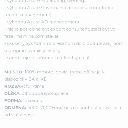
- výhodou Azure Monitoring, Alerting...
- výhodou Azure Governance (policies, compliance,
tenant management)
- výhodou Azure AD management
- nie je potrebné byť expert consultant, stačí byť vo
fáze: mám na čom stavať
- skúsený Sys Admin s presahom do cloudu a záujmom
o programovanie je vítaný
- samozrejme skúsenosti reflektujú plat
MIESTO:
100% remote, pokiaľ treba, office je k
dispozícii v BA aj KE
ROZSAH:
full-time
DĹŽKA:
dlhodobá spolupráca
FORMA:
szčo/s.r.o.
ODMENA:
4000-7000+eur/mes na kontrakt v závislosti
od skúsenosti