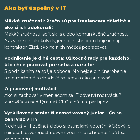
Ako byť úspešný v IT
Mäkké zručnosti: Prečo sú pre freelancera dôležité a
ako si ich zdokonaliť
Mäkké zručnosti, soft skills alebo komunikačné zručnosti.
Nazvime ich akokoľvek, jedno je isté: potrebuje ich aj IT
kontraktor. Zisti, ako na nich môžeš popracovať.
Podnikanie je dlhá cesta: Užitočné rady pre každého,
kto chce pracovať pre seba a na sebe
S podnikaním sa spája sloboda. No nejde o ničnerobenie,
ale o možnosť rozhodnúť sa kedy a ako pracovať.
O pracovnej motivácii
Ako si zachovať v meniacom sa IT odvetví motiváciu?
Zamýšľa sa nad tým náš CEO a dá ti aj pár tipov.
Vyskillovaný senior či namotivovaný junior – Čo sa
cení viac v IT?
Nech už v IT začínaš alebo si ostrieľaný veterán, kľúčový je
mindset, otvorenosť novým veciam a schopnosť učiť sa
za pochodu.