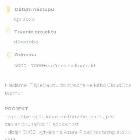
Dátum nástupu
Q2 2022
Trvanie projektu
dlhodobo
Odmena
4000 - 7000+eur/mes na kontrakt
Hľadáme IT špecialistu do stredne veľkého CloudOps
teamu:
PROJEKT
- zapojenie sa do infraštruktúrneho teamu pre
zahraničnú ťažobnú spoločnosť
- dizajn CI/CD, vytváranie Azure Pipelines templatov v
YAML