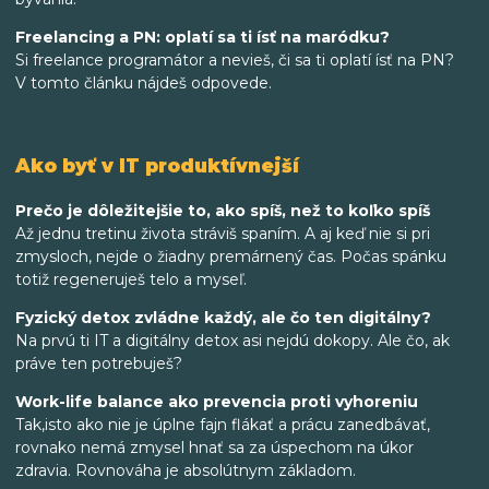
Freelancing a PN: oplatí sa ti ísť na maródku?
Si freelance programátor a nevieš, či sa ti oplatí ísť na PN?
V tomto článku nájdeš odpovede.
Ako byť v IT produktívnejší
Prečo je dôležitejšie to, ako spíš, než to koľko spíš
Až jednu tretinu života stráviš spaním. A aj keď nie si pri
zmysloch, nejde o žiadny premárnený čas. Počas spánku
totiž regeneruješ telo a myseľ.
Fyzický detox zvládne každý, ale čo ten digitálny?
Na prvú ti IT a digitálny detox asi nejdú dokopy. Ale čo, ak
práve ten potrebuješ?
Work-life balance ako prevencia proti vyhoreniu
Tak,isto ako nie je úplne fajn flákať a prácu zanedbávať,
rovnako nemá zmysel hnať sa za úspechom na úkor
zdravia. Rovnováha je absolútnym základom.