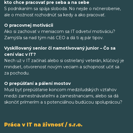
kto chce pracovať pre seba a na sebe
S podnikaním sa spája sloboda. No nejde o ničnerobenie,
ale o možnosť rozhodnúť sa kedy a ako pracovať.
O pracovnej motivácii
Ako si zachovať v meniacom sa IT odvetví motiváciu?
Zamýšľa sa nad tým náš CEO a dá ti aj pár tipov.
Vyskillovaný senior či namotivovaný junior – Čo sa
cení viac v IT?
Nech už v IT začínaš alebo si ostrieľaný veterán, kľúčový je
mindset, otvorenosť novým veciam a schopnosť učiť sa
za pochodu.
O prepúšťaní a pálení mostov
Musí byť prepúšťanie koncom medziľudských vzťahov
medzi zamestnávateľmi a zamestnancami, alebo sa dá
skončiť prímerím a s potenciálnou budúcou spoluprácou?
Práca v IT na živnosť / s.r.o.