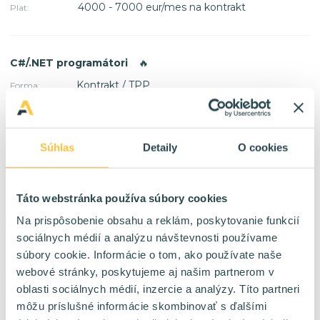
4000 - 7000 eur/mes na kontrakt
Plat:
C#/.NET programátori
🔥
Kontrakt / TPP
Forma:
Bratislava Viedeň
Lokalita:
60 %
HomeOffice:
4000 - 10000 eur/mes na kontrakt
Plat:
Súhlas
Detaily
O cookies
IT Analytik
🔥
Táto webstránka používa súbory cookies
TPP
Forma:
Na prispôsobenie obsahu a reklám, poskytovanie funkcií
Bratislava
Lokalita:
40 %
sociálnych médií a analýzu návštevnosti používame
HomeOffice:
2400 - 4800 eur/mes na TPP
Plat:
súbory cookie. Informácie o tom, ako používate naše
webové stránky, poskytujeme aj našim partnerom v
oblasti sociálnych médií, inzercie a analýzy. Títo partneri
môžu príslušné informácie skombinovať s ďalšími
SAP SD konzultant
🔥