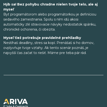
Hýb sa! Bez pohybu chradne nielen tvoje telo, ale aj
myseľ
Byť programátorom alebo programátorkou je definíciou
sedavého zamestnania. Spolu s ním idú akosi
automaticky zlé stravovacie návyky nedostatok spánku,
chronické ochorenia, či obezita.
Myseľ tiež potrebuje pravidelné prehliadky
Nestíhaš deadliny, stres sa kopí. Prenášaš si ho domov,
ovplyvňuje tvoje vzťahy. Ak tento scenár poznáš, je
najvyšší čas začať to riešiť. Máme pre teba pár rád.