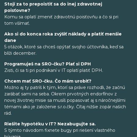
Stojí za to prepoistiť sa do inej zdravotnej
poisťovne?
Komu sa oplatí zmeniť zdravotnú poisťovňu a čo si pri
tom všímať.
Ako si do konca roka zvýšiť náklady a platiť menšie
dane
5 otázok, ktoré sa chceš opýtať svojho účtovníka, keď sa
blíži december.
Programuješ na SRO-čku? Plať si DPH
Zisti, či sa ti pri podnikaní v IT oplatí platiť DPH.
Chcem mať SRO-čku. Čo mám urobiť?
Možno aj ty patríš k tým, ktorí sa práve rozhodli, že začnú
zarábať sami na seba. Okrem prvotných endorfínov z
novej životnej misie sa musíš popasovať aj s náročnejšími
témami ako je založenie s.r.o.čky. Čítaj nižšie zopár našich
rád.
Riešite hypotéku v IT? Nezabugujte sa.
S týmto návodom fixnete bugy pri riešení vlastného
bývania.