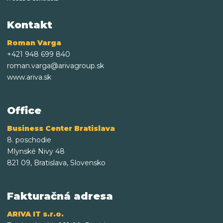
Kontakt
Roman Varga
+421 948 699 840
roman.varga@arivagroup.sk
www.ariva.sk
Office
Business Center Bratislava
8. poschodie
Mlynské Nivy 48
821 09, Bratislava, Slovensko
Fakturačná adresa
ARIVA IT s.r.o.