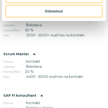
Odmietnuť
AI Developer/Architekt
🔥
Kontrakt / TPP
Forma:
Bratislava
Lokalita:
60 %
HomeOffice:
3000 - 6000+ eur/mes na kontrakt
Plat:
Scrum Master
🔥
Kontrakt
Forma:
Bratislava
Lokalita:
20 %
HomeOffice:
4400 - 8000 eur/mes na kontrakt
Plat:
SAP FI konzultant
🔥
Kontrakt
Forma:
Bratislava Košice