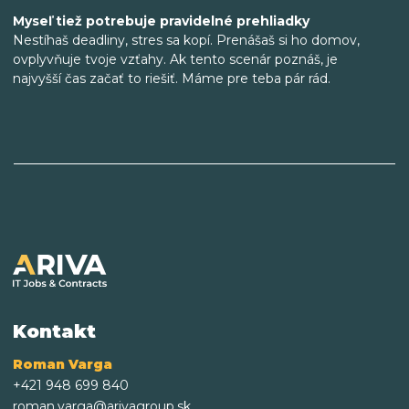
Myseľ tiež potrebuje pravidelné prehliadky
Nestíhaš deadliny, stres sa kopí. Prenášaš si ho domov,
ovplyvňuje tvoje vzťahy. Ak tento scenár poznáš, je
najvyšší čas začať to riešiť. Máme pre teba pár rád.
Kontakt
Roman Varga
+421 948 699 840
roman.varga@arivagroup.sk