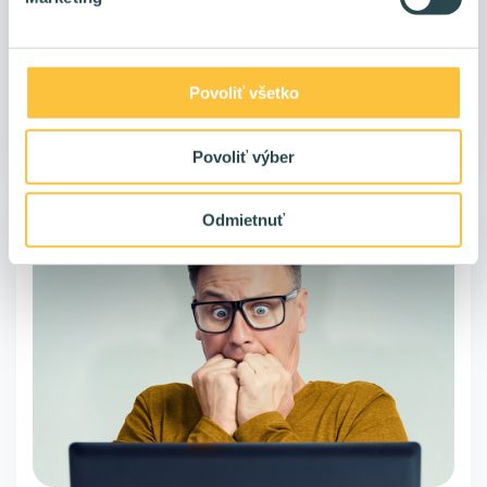
zámer. Tvoja práca sa presúva z klávesnice do hlavy. Technicky
sa blížime k rýchlosti myšlienky.
Povoliť všetko
Roman Varga
pred 5 mesiacmi
Povoliť výber
Odmietnuť