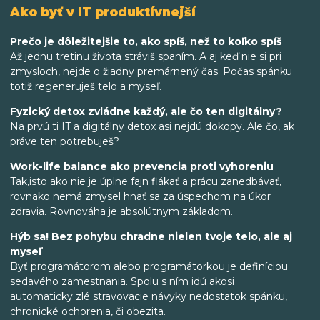
Ako byť v IT produktívnejší
Prečo je dôležitejšie to, ako spíš, než to koľko spíš
Až jednu tretinu života stráviš spaním. A aj keď nie si pri
zmysloch, nejde o žiadny premárnený čas. Počas spánku
totiž regeneruješ telo a myseľ.
Fyzický detox zvládne každý, ale čo ten digitálny?
Na prvú ti IT a digitálny detox asi nejdú dokopy. Ale čo, ak
práve ten potrebuješ?
Work-life balance ako prevencia proti vyhoreniu
Tak,isto ako nie je úplne fajn flákať a prácu zanedbávať,
rovnako nemá zmysel hnať sa za úspechom na úkor
zdravia. Rovnováha je absolútnym základom.
Hýb sa! Bez pohybu chradne nielen tvoje telo, ale aj
myseľ
Byť programátorom alebo programátorkou je definíciou
sedavého zamestnania. Spolu s ním idú akosi
automaticky zlé stravovacie návyky nedostatok spánku,
chronické ochorenia, či obezita.