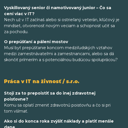
Vyskillovaný senior či namotivovaný junior – Čo sa
cení viac v IT?
Nech už v IT začínaš alebo si ostrieľaný veterán, kľúčový je
mindset, otvorenosť novým veciam a schopnosť učiť sa
za pochodu.
O prepúšťaní a pálení mostov
Musí byť prepúšťanie koncom medziľudských vzťahov
medzi zamestnávateľmi a zamestnancami, alebo sa dá
skončiť prímerím a s potenciálnou budúcou spoluprácou?
Práca v IT na živnosť / s.r.o.
Stojí za to prepoistiť sa do inej zdravotnej
poisťovne?
Komu sa oplatí zmeniť zdravotnú poisťovňu a čo si pri
tom všímať.
Ako si do konca roka zvýšiť náklady a platiť menšie
dane