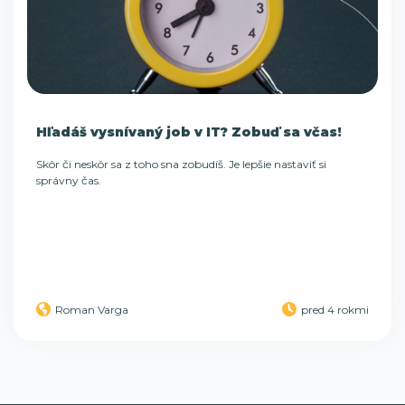
Hľadáš vysnívaný job v IT? Zobuď sa včas!
Skôr či neskôr sa z toho sna zobudíš. Je lepšie nastaviť si
správny čas.
Roman Varga
pred 4 rokmi