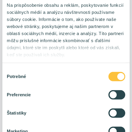
Na prispôsobenie obsahu a reklám, poskytovanie funkcií
Roman Varga
pred 5 mesiacmi
sociálnych médií a analýzu návštevnosti používame
súbory cookie. Informácie o tom, ako používate naše
webové stránky, poskytujeme aj našim partnerom v
oblasti sociálnych médií, inzercie a analýzy. Títo partneri
môžu príslušné informácie skombinovať s ďalšími
údajmi, ktoré ste im poskytli alebo ktoré od vás získali,
keď ste používali ich služby.
Výber
Potrebné
súhlasu
Preferencie
Štatistiky
⚡ Už nepíšeš kód. Naviguješ a precizuješ
myšlienky.
Marketing
Najprv si kódil, potom reviewoval. Dnes čoraz viac len diktuješ