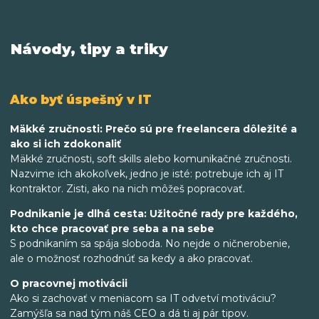
Návody, tipy a triky
Ako byť úspešný v IT
Mäkké zručnosti: Prečo sú pre freelancera dôležité a
ako si ich zdokonaliť
Mäkké zručnosti, soft skills alebo komunikačné zručnosti.
Nazvime ich akokoľvek, jedno je isté: potrebuje ich aj IT
kontraktor. Zisti, ako na nich môžeš popracovať.
Podnikanie je dlhá cesta: Užitočné rady pre každého,
kto chce pracovať pre seba a na sebe
S podnikaním sa spája sloboda. No nejde o ničnerobenie,
ale o možnosť rozhodnúť sa kedy a ako pracovať.
O pracovnej motivácii
Ako si zachovať v meniacom sa IT odvetví motiváciu?
Zamýšľa sa nad tým náš CEO a dá ti aj pár tipov.