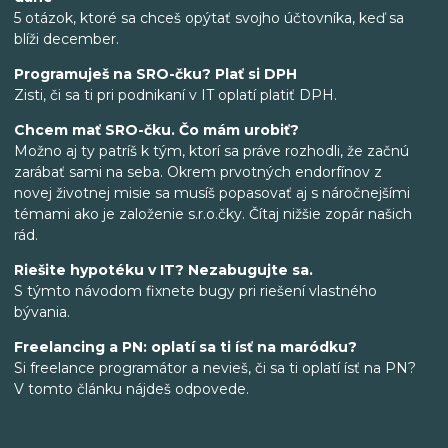
5 otázok, ktoré sa chceš opýtať svojho účtovníka, keď sa
blíži december.
Programuješ na SRO-čku? Plať si DPH
Zisti, či sa ti pri podnikaní v IT oplatí platiť DPH.
Chcem mať SRO-čku. Čo mám urobiť?
Možno aj ty patríš k tým, ktorí sa práve rozhodli, že začnú
zarábať sami na seba. Okrem prvotných endorfínov z
novej životnej misie sa musíš popasovať aj s náročnejšími
témami ako je založenie s.r.o.čky. Čítaj nižšie zopár našich
rád.
Riešite hypotéku v IT? Nezabugujte sa.
S týmto návodom fixnete bugy pri riešení vlastného
bývania.
Freelancing a PN: oplatí sa ti ísť na maródku?
Si freelance programátor a nevieš, či sa ti oplatí ísť na PN?
V tomto článku nájdeš odpovede.