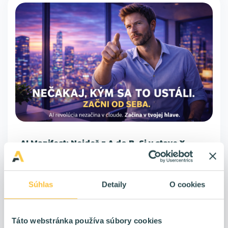
AI Manifest: Nejdeš z A do B. Si v stave X.
Prežitie v ére, kde sa menia pravidlá v reálnom čase. Nejdeš z
bodu A do bodu B. Si v stave X. Neustále sa meniacom. A jediná
stabilita, ktorú máš, je tvoja schopnosť adaptácie.
Súhlas
Detaily
O cookies
Táto webstránka používa súbory cookies