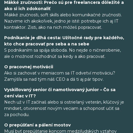
Mäkké zručnosti: Prečo sú pre freelancera dôležité a
ako si ich zdokonaliť
Mäkké zručnosti, soft skills alebo komunikačné zručnosti.
Nazvime ich akokoľvek, jedno je isté: potrebuje ich aj IT
kontraktor. Zisti, ako na nich môžeš popracovať.
Podnikanie je dlhá cesta: Užitočné rady pre každého,
kto chce pracovať pre seba a na sebe
S podnikaním sa spája sloboda. No nejde o ničnerobenie,
ale o možnosť rozhodnúť sa kedy a ako pracovať.
O pracovnej motivácii
Ako si zachovať v meniacom sa IT odvetví motiváciu?
Zamýšľa sa nad tým náš CEO a dá ti aj pár tipov.
Vyskillovaný senior či namotivovaný junior – Čo sa
cení viac v IT?
Nech už v IT začínaš alebo si ostrieľaný veterán, kľúčový je
mindset, otvorenosť novým veciam a schopnosť učiť sa
za pochodu.
O prepúšťaní a pálení mostov
Musí byť prepúšťanie koncom medziľudských vzťahov