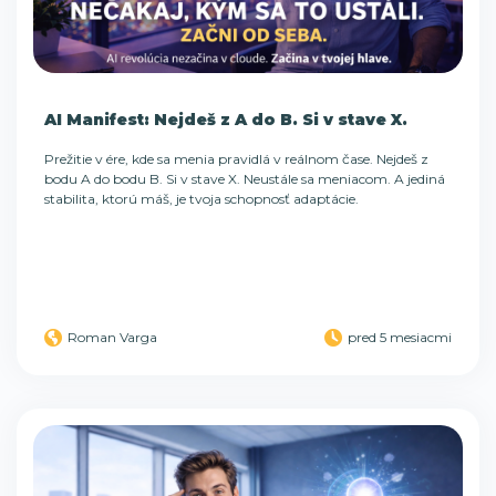
AI Manifest: Nejdeš z A do B. Si v stave X.
Prežitie v ére, kde sa menia pravidlá v reálnom čase. Nejdeš z
bodu A do bodu B. Si v stave X. Neustále sa meniacom. A jediná
stabilita, ktorú máš, je tvoja schopnosť adaptácie.
Roman Varga
pred 5 mesiacmi