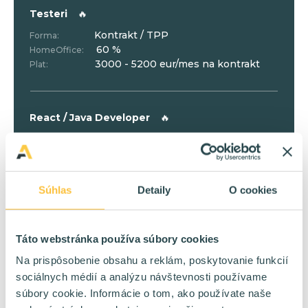
Testeri
🔥
Kontrakt / TPP
Forma:
60 %
HomeOffice:
3000 - 5200 eur/mes na kontrakt
Plat:
React / Java Developer
🔥
Kontrakt / TPP
Forma:
HomeOffice:
na vyžiadanie
Plat:
Súhlas
Detaily
O cookies
IT Konzultant
🔥
Táto webstránka používa súbory cookies
Kontrakt
Forma:
60 %
HomeOffice:
Na prispôsobenie obsahu a reklám, poskytovanie funkcií
5000 - 7000 eur/mes na kontrakt
Plat:
sociálnych médií a analýzu návštevnosti používame
súbory cookie. Informácie o tom, ako používate naše