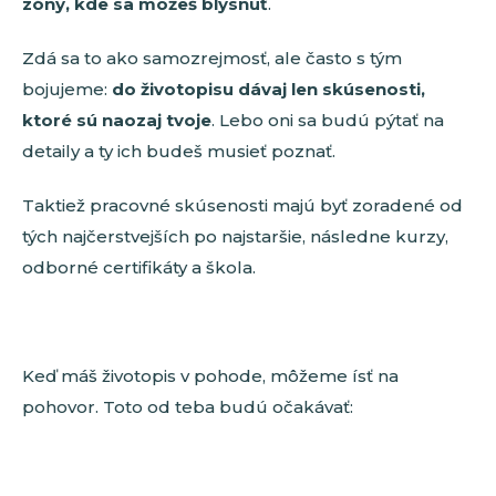
zóny, kde sa môžeš blysnúť
.
Zdá sa to ako samozrejmosť, ale často s tým
bojujeme:
do životopisu dávaj len skúsenosti,
ktoré sú naozaj tvoje
. Lebo oni sa budú pýtať na
detaily a ty ich budeš musieť poznať.
Taktiež pracovné skúsenosti majú byť zoradené od
tých najčerstvejších po najstaršie, následne kurzy,
odborné certifikáty a škola.
Keď máš životopis v pohode, môžeme ísť na
pohovor. Toto od teba budú očakávať: