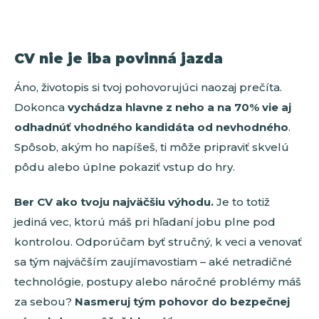
CV nie je iba povinná jazda
Áno, životopis si tvoj pohovorujúci naozaj prečíta.
Dokonca
vychádza hlavne z neho a na 70% vie aj
odhadnúť vhodného kandidáta od nevhodného
.
Spôsob, akým ho napíšeš, ti môže pripraviť skvelú
pôdu alebo úplne pokaziť vstup do hry.
Ber CV ako tvoju najväčšiu výhodu.
Je to totiž
jediná vec, ktorú máš pri hľadaní jobu plne pod
kontrolou. Odporúčam byť stručný, k veci a venovať
sa tým najväčším zaujímavostiam – aké netradičné
technológie, postupy alebo náročné problémy máš
za sebou?
Nasmeruj tým pohovor do bezpečnej