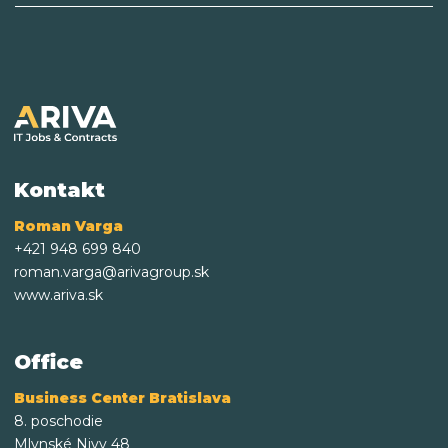
Kontakt
Roman Varga
+421 948 699 840
roman.varga@arivagroup.sk
www.ariva.sk
Office
Business Center Bratislava
8. poschodie
Mlynské Nivy 48