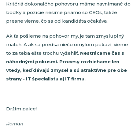
Kritériá dokonalého pohovoru máme navnímané do
bodky a pozície riešime priamo so CEOs, takže
presne vieme, čo sa od kandidáta očakáva.
Ak ťa pošleme na pohovor my, je tam zmysluplný
match. A ak sa predsa niečo omylom pokazí, vieme
to za teba ešte trochu vyžehliť.
Nestrácame čas s
náhodnými pokusmi. Procesy rozbiehame len
vtedy, keď dávajú zmysel a sú atraktívne pre obe
strany - IT špecialistu aj IT firmu.
Držím palce!
Roman