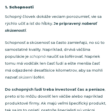
1. Schopnosti
Schopný človek dokáže veciam porozumieť, vie sa
rýchlo učiť a ísť do hĺbky.
Je pripravený
naberať
skúsenosti
.
Schopnosť a skúsenosť sa často zamieňajú, no sú to
samostatné kvality. Napríklad, drvivá väčšina
populácie je
schopná
naučiť sa šoférovať. Napriek
tomu má vodičák len časť ľudí a ešte menšia časť
má odjazdené desaťtisíce kilometrov, aby sa mohli
nazvať
skúsení
šoféri.
Do schopných ľudí treba investovať čas a peniaze
,
preto si to môžu dovoliť len väčšie alebo napríklad
produktové firmy. Ak majú veľmi špecifický produkt,
tak sa im to oplatí, pretože špecialisti sú vzácni