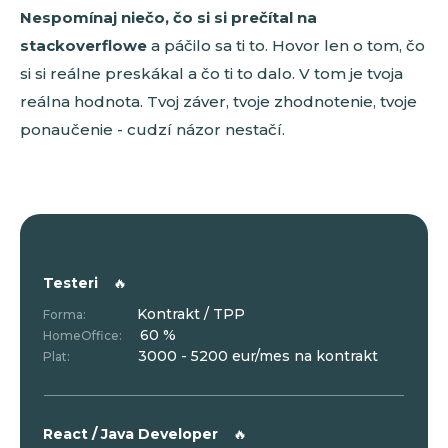
Nespomínaj niečo, čo si si prečítal na
stackoverflowe
a páčilo sa ti to. Hovor len o tom, čo
si si reálne preskákal a čo ti to dalo. V tom je tvoja
reálna hodnota. Tvoj záver, tvoje zhodnotenie, tvoje
ponaučenie - cudzí názor nestačí.
Testeri
🔥
Kontrakt / TPP
Forma:
60 %
HomeOffice:
3000 - 5200 eur/mes na kontrakt
Plat:
React / Java Developer
🔥