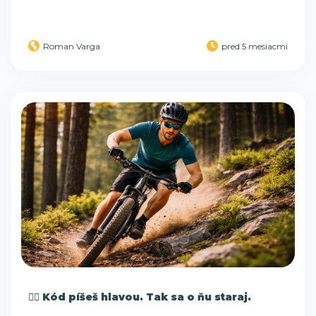
Roman Varga
pred 5 mesiacmi
🏃‍♂️ Kód píšeš hlavou. Tak sa o ňu staraj.