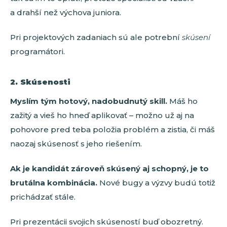
a drahší než výchova juniora.
Pri projektových zadaniach sú ale potrební
skúsení
programátori.
2. Skúsenosti
Myslím tým hotový, nadobudnutý skill.
Máš ho
zažitý a vieš ho hneď aplikovať – možno už aj na
pohovore pred teba položia problém a zistia, či máš
naozaj skúsenosť s jeho riešením.
Ak je kandidát zároveň skúsený aj schopný, je to
brutálna kombinácia.
Nové bugy a výzvy budú totiž
prichádzať stále.
Pri prezentácii svojich skúseností buď obozretný.