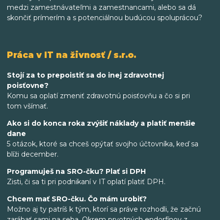
medzi zamestnávateľmi a zamestnancami, alebo sa dá
skončiť prímerím a s potenciálnou budúcou spoluprácou?
Práca v IT na živnosť / s.r.o.
Stojí za to prepoistiť sa do inej zdravotnej
poisťovne?
Komu sa oplatí zmeniť zdravotnú poisťovňu a čo si pri
tom všímať.
Ako si do konca roka zvýšiť náklady a platiť menšie
dane
5 otázok, ktoré sa chceš opýtať svojho účtovníka, keď sa
blíži december.
Programuješ na SRO-čku? Plať si DPH
Zisti, či sa ti pri podnikaní v IT oplatí platiť DPH.
Chcem mať SRO-čku. Čo mám urobiť?
Možno aj ty patríš k tým, ktorí sa práve rozhodli, že začnú
zarábať sami na seba. Okrem prvotných endorfínov z