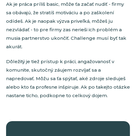
Ak je práca príliš basic, môže ťa začať nudiť - firmy
sa obávajú, že stratíš motiváciu a po zaškolení
odídeš. Ak je naopak výzva priveľká, môžeš ju
nezvládať - to pre firmy zas nerieši ich problém a
musia partnerstvo ukončiť. Challenge musí byť tak
akurát.
Dôležitý je tiež prístup k práci, angažovanosť v
komunite, skutočný záujem rozvíjať sa a
napredovať. Môžu sa ťa spýtať, aké zdroje sleduješ
alebo kto ťa profesne inšpiruje. Ak po takejto otázke
nastane ticho, podkopne to celkový dojem.