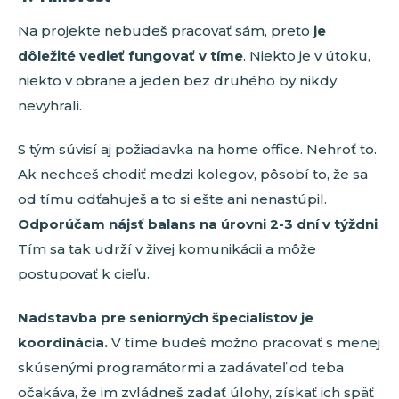
Na projekte nebudeš pracovať sám, preto
je
dôležité vedieť fungovať v tíme
. Niekto je v útoku,
niekto v obrane a jeden bez druhého by nikdy
nevyhrali.
S tým súvisí aj požiadavka na home office. Nehroť to.
Ak nechceš chodiť medzi kolegov, pôsobí to, že sa
od tímu odťahuješ a to si ešte ani nenastúpil.
Odporúčam nájsť balans na úrovni 2-3 dní v týždni
.
Tím sa tak udrží v živej komunikácii a môže
postupovať k cieľu.
Nadstavba pre seniorných špecialistov je
koordinácia.
V tíme budeš možno pracovať s menej
skúsenými programátormi a zadávateľ od teba
očakáva, že im zvládneš zadať úlohy, získať ich späť