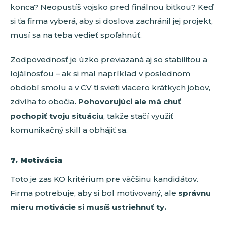
konca? Neopustíš vojsko pred finálnou bitkou? Keď
si ťa firma vyberá, aby si doslova zachránil jej projekt,
musí sa na teba vedieť spoľahnúť.
Zodpovednosť je úzko previazaná aj so stabilitou a
lojálnosťou – ak si mal napríklad v poslednom
období smolu a v CV ti svieti viacero krátkych jobov,
zdvíha to obočia
. Pohovorujúci ale má chuť
pochopiť tvoju situáciu
, takže stačí využiť
komunikačný skill a obhájiť sa.
7. Motivácia
Toto je zas KO kritérium pre väčšinu kandidátov.
Firma potrebuje, aby si bol motivovaný, ale
správnu
mieru motivácie si musíš ustriehnuť ty.