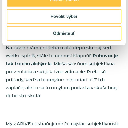
Používaj hovorovú dev2dev terminológiu - chcú
vidieť, že vieš pomenovať komplexné problémy
Povoliť výber
zopár trefnými slovami.
Odmietnuť
Na záver mám pre teba malú depresiu – aj keď
všetko splníš, stále to nemusí klapnúť.
Pohovor je
tak trochu alchýmia
. Mieša sa v ňom subjektívna
prezentácia a subjektívne vnímanie. Preto sú
prípady, keď sa to omylom nepodarí a IT trh
zaplače, alebo sa to omylom podarí a v skúšobnej
dobe stroskotá.
My v ARIVE odstraňujeme čo najviac subjektívnosti.