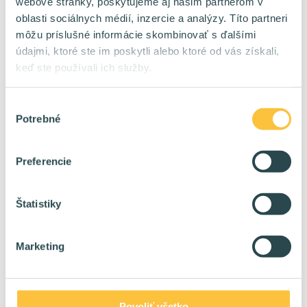
webové stránky, poskytujeme aj našim partnerom v
Java Developer
🔥
oblasti sociálnych médií, inzercie a analýzy. Títo partneri
môžu príslušné informácie skombinovať s ďalšími
Kontrakt / TPP
Forma:
údajmi, ktoré ste im poskytli alebo ktoré od vás získali,
60 %
HomeOffice:
3500 - 6000 eur/mes na kontrakt
keď ste používali ich služby.
Plat:
Výber
Potrebné
Project Manager
🔥
súhlasu
Kontrakt
Forma:
HomeOffice:
Preferencie
6400 - 9600 eur/mes na kontrakt
Plat:
Štatistiky
Marketing
PRO TIP
Na pozadí toho, ČO hovoríš, je tiež AKO to hovoríš.
Povoliť všetko