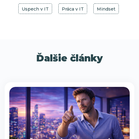
Úspech v IT
Práca v IT
Mindset
Ďalšie články