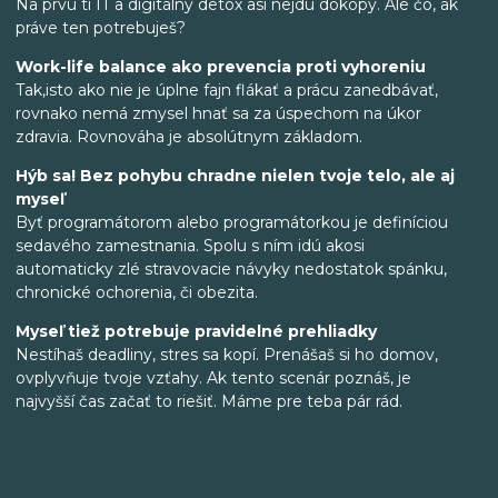
Na prvú ti IT a digitálny detox asi nejdú dokopy. Ale čo, ak
práve ten potrebuješ?
Work-life balance ako prevencia proti vyhoreniu
Tak,isto ako nie je úplne fajn flákať a prácu zanedbávať,
rovnako nemá zmysel hnať sa za úspechom na úkor
zdravia. Rovnováha je absolútnym základom.
Hýb sa! Bez pohybu chradne nielen tvoje telo, ale aj
myseľ
Byť programátorom alebo programátorkou je definíciou
sedavého zamestnania. Spolu s ním idú akosi
automaticky zlé stravovacie návyky nedostatok spánku,
chronické ochorenia, či obezita.
Myseľ tiež potrebuje pravidelné prehliadky
Nestíhaš deadliny, stres sa kopí. Prenášaš si ho domov,
ovplyvňuje tvoje vzťahy. Ak tento scenár poznáš, je
najvyšší čas začať to riešiť. Máme pre teba pár rád.