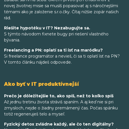
novej životnej misie sa musíš popasovať aj s náročnejšími
témami ako je založenie s.r.o.čky. Čítaj nižšie zopár našich
rád.
Riešite hypotéku v IT? Nezabugujte sa.
S týmto návodom fixnete bugy pri riešení vlastného
bývania.
Freelancing a PN: oplatí sa ti ísť na maródku?
Si freelance programátor a nevieš, či sa ti oplatí ísť na PN?
V tomto článku nájdeš odpovede.
Ako byť v IT produktívnejší
Prečo je dôležitejšie to, ako spíš, než to koľko spíš
Až jednu tretinu života stráviš spaním. A aj keď nie si pri
zmysloch, nejde o žiadny premárnený čas. Počas spánku
totiž regeneruješ telo a myseľ.
Fyzický detox zvládne každý, ale čo ten digitálny?