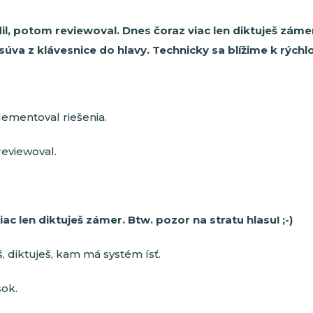
dil, potom reviewoval. Dnes čoraz viac len diktuješ záme
súva z klávesnice do hlavy. Technicky sa blížime k rýchlo
lementoval riešenia.
reviewoval.
ac len diktuješ zámer. Btw. pozor na stratu hlasu! ;-)
š, diktuješ, kam má systém ísť.
šok.