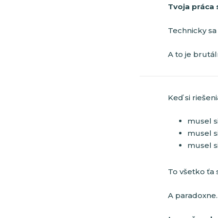
Tvoja práca 
Technicky sa 
A to je brutá
Keď si riešen
musel s
musel s
musel s
To všetko ťa
A paradoxne