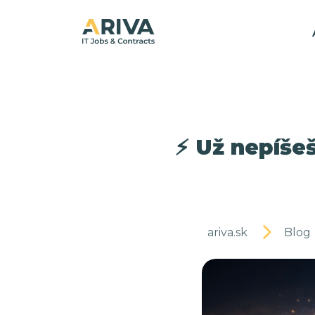
⚡ Už nepíše
ariva.sk
Blog