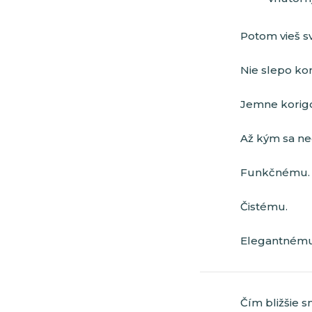
Potom vieš s
Nie slepo ko
Jemne korigo
Až kým sa ne
Funkčnému.
Čistému.
Elegantnému
Čím bližšie s