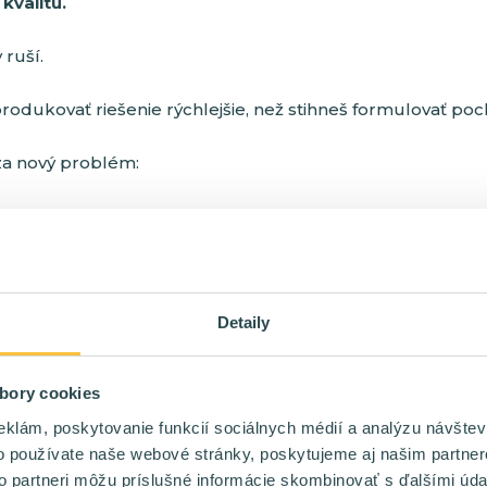
kvalitu.
 ruší.
rodukovať riešenie rýchlejšie, než stihneš formulovať poc
za nový problém:
že byť úplne priemerná, slabá, dokonca úbohá.
lušne zhmotní.
Detaily
hráva ten, kto vie písať kód.
bory cookies
to vie myslieť.
eklám, poskytovanie funkcií sociálnych médií a analýzu návšte
o používate naše webové stránky, poskytujeme aj našim partner
to partneri môžu príslušné informácie skombinovať s ďalšími údaj