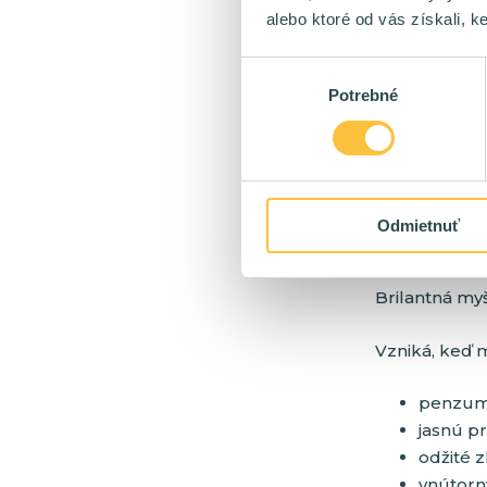
alebo ktoré od vás získali, ke
vie pres
vie rozl
Výber
vie cíti
Potrebné
súhlasu
vie navi
To sa volá vk
Odmietnuť
Brilantná my
Vzniká, keď 
penzum
jasnú p
odžité z
vnútorn