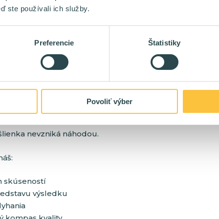
ď ste používali ich služby.
ne, čo chce
íšiť okej od krásneho
ť správnu architektúru
Preferencie
Štatistiky
govať k riešeniu
us, taste, smell.
Povoliť výber
šlienka nevzniká náhodou.
máš:
 skúseností
redstavu výsledku
lyhania
ý kompas kvality