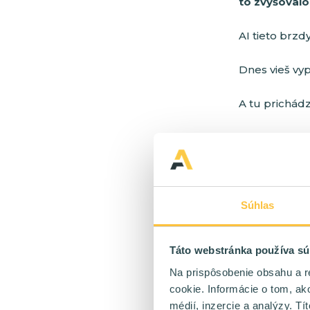
to zvyšovalo 
AI tieto brzdy
Dnes vieš vyp
A tu prichád
Myšlienka mô
Ale AI ju pos
Súhlas
V AI ére nevy
Táto webstránka používa sú
Vyhráva ten, k
Na prispôsobenie obsahu a r
cookie. Informácie o tom, ak
Konkrétne:
médií, inzercie a analýzy. Tí