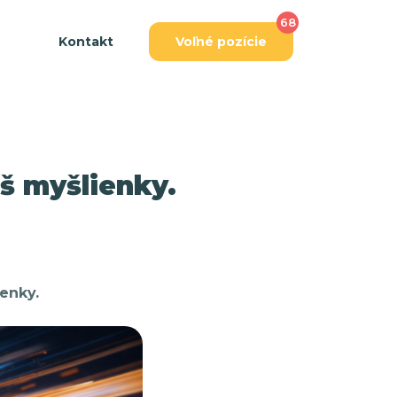
68
Kontakt
Voľné pozície
š myšlienky.
ienky.