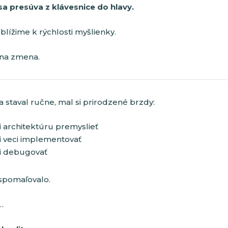
sa presúva z klávesnice do hlavy.
blížime k rýchlosti myšlienky.
lna zmena.
ia staval ručne, mal si prirodzené brzdy:
i architektúru premyslieť
i veci implementovať
i debugovať
 spomaľovalo.
…