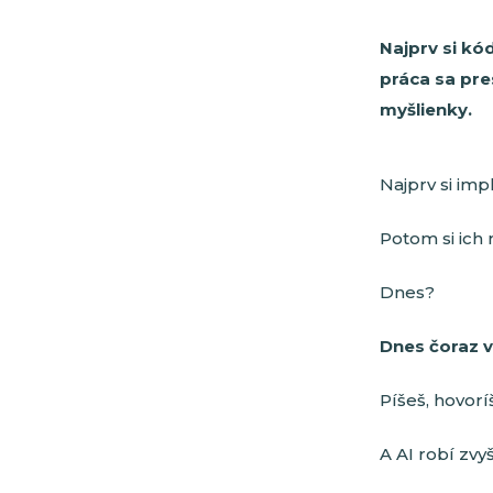
Najprv si kó
práca sa pre
myšlienky.
Najprv si imp
Potom si ich 
Dnes?
Dnes čoraz vi
Píšeš, hovorí
A AI robí zvy