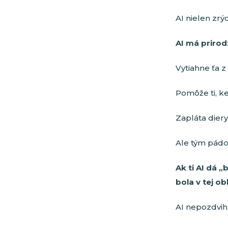
AI nielen zrýc
AI má priro
Vytiahne ťa z
Pomôže ti, ke
Zapláta diery
Ale tým pád
Ak ti AI dá 
bola v tej o
AI nepozdvih