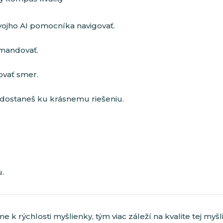
vojho AI pomocníka navigovať.
mandovať.
vať smer.
dostaneš ku krásnemu riešeniu.
.
me k rýchlosti myšlienky, tým viac záleží na kvalite tej myšl