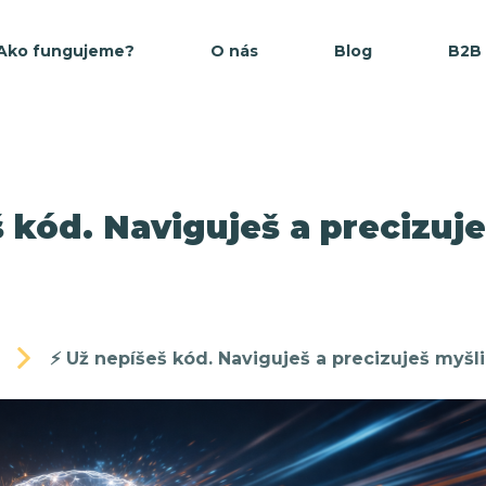
Ako fungujeme?
O nás
Blog
B2B
š kód. Naviguješ a precizuje
⚡ Už nepíšeš kód. Naviguješ a precizuješ myšl