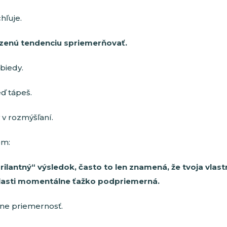
hľuje.
dzenú tendenciu spriemerňovať.
 biedy.
ď tápeš.
 v rozmýšľaní.
om:
„brilantný“ výsledok, často to len znamená, že tvoja vlas
blasti momentálne ťažko podpriemerná.
ne priemernosť.