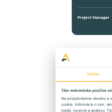
Project Manager
Pokiaľ však 
korporácie, t
úplne mimo re
Súhlas
stupeň vyššie
iracionálnym
Táto webstránka používa sú
Ostré l
Na prispôsobenie obsahu a r
cookie. Informácie o tom, ak
Naopak pri m
médií, inzercie a analýzy. Tí