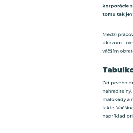
korporácie s
tomu tak je?
Medzi pracov
úkazom - nie
väčším obrat
Tabuľko
Od prvého dňa
nahraditeľný.
málokedy a n
lakte. Väčši
napríklad pri