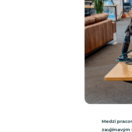
Medzi pracov
zaujímavým ú