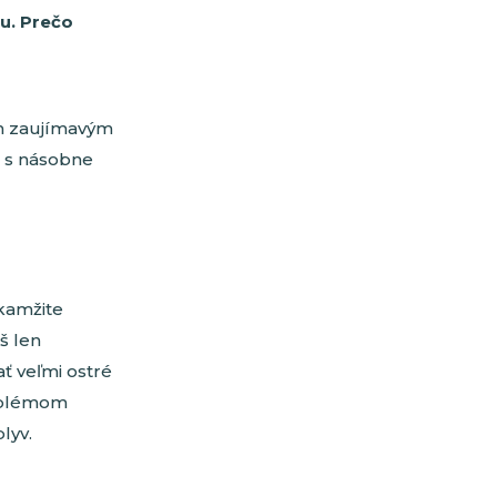
u. Prečo
om zaujímavým
e s násobne
okamžite
š len
ť veľmi ostré
roblémom
lyv.