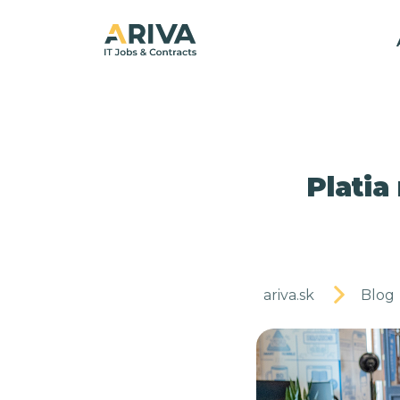
Platia
ariva.sk
Blog