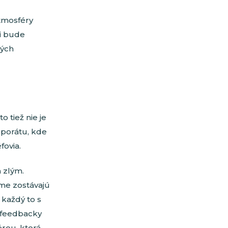
atmosféry
ti bude
vých
o tiež nie je
rporátu, kde
fovia.
m zlým.
rme zostávajú
 každý to s
 feedbacky
érou, ktorá