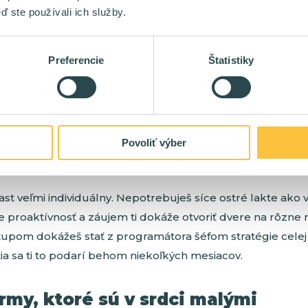
ď ste používali ich služby.
íme 2-10 ľudí výnimočnú hodnotu a preto bude rovnako
ležité je však povedať aj to, že nie každá malá firma má 
výnimočne zaplatiť. Najčastejšie preto ide o firmy, ktorým s
Preferencie
Štatistiky
o nájsť zlatú žilu.
ách sú jednotlivci oveľa kľúčovejší a strata jedného kvali
okáže na istý čas paralyzovať celý tím. Snažia sa ťa preto m
Povoliť výber
i spôsobmi, vďaka čomu si lepšie podmienky dokážeš čast
ednom posedení.
 rast veľmi individuálny. Nepotrebuješ síce ostré lakte ako
e proaktívnosť a záujem ti dokáže otvoriť dvere na rôzne m
upom dokážeš stať z programátora šéfom stratégie celej 
ia sa ti to podarí behom niekoľkých mesiacov.
irmy, ktoré sú v srdci malými