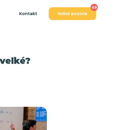
68
Kontakt
Voľné pozície
 veľké?