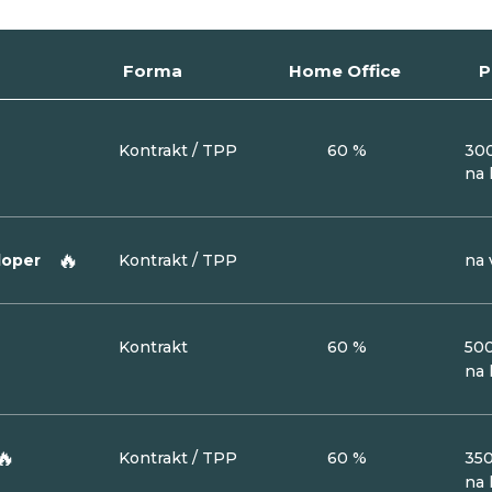
Forma
Home Office
P
Kontrakt / TPP
60 %
300
na 
🔥
eloper
Kontrakt / TPP
na 

Kontrakt
60 %
500
na 
🔥
Kontrakt / TPP
60 %
350
na 