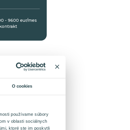
0 - 9600 eur/mes
kontrakt
nej
 sú častokrát
stúpil o
O cookies
zamietnutá
vnosti používame súbory
om v oblasti sociálnych
ednotlivec
mi, ktoré ste im poskytli