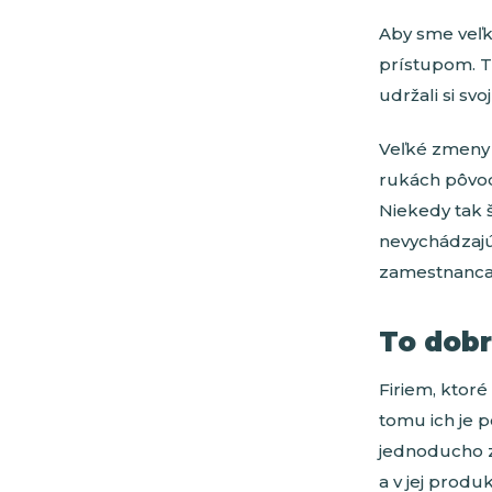
Aby sme veľký
prístupom. Tu
udržali si svo
Veľké zmeny 
rukách pôvod
Niekedy tak š
nevychádzajú
zamestnanca
To dobr
Firiem, ktoré
tomu ich je p
jednoducho zi
a v jej produk