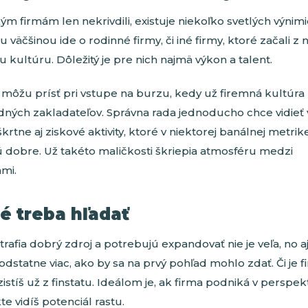
m firmám len nekrivdili, existuje niekoľko svetlých výni
 väčšinou ide o rodinné firmy, či iné firmy, ktoré začali z 
ju kultúru. Dôležitý je pre nich najmä výkon a talent.
môžu prísť pri vstupe na burzu, kedy už firemná kultúra n
ných zakladateľov. Správna rada jednoducho chce vidieť 
krtne aj ziskové aktivity, ktoré v niektorej banálnej metrik
 dobre. Už takéto maličkosti škriepia atmosféru medzi
mi.
é treba hľadať
 trafia dobrý zdroj a potrebujú expandovať nie je veľa, no a
odstatne viac, ako by sa na prvý pohľad mohlo zdať. Či je 
stíš už z finstatu. Ideálom je, ak firma podniká v perspekt
te vidíš potenciál rastu.