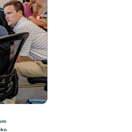
kom
ako