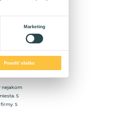
 výnimočne
možnosť
a v málo
Marketing
tného
otivovať
Povoliť všetko
o vyjednať
 v nejakom
iesta. S
firmy. S