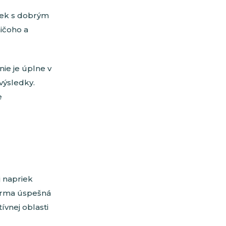
miek s dobrým
ničoho a
ie je úplne v
výsledky.
e
j napriek
firma úspešná
ívnej oblasti