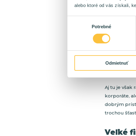
alebo ktoré od vás získali, ke
má v malom t
zaplatený. Dô
Výber
svojich ľudí 
Potrebné
súhlasu
ľuďoch podaril
V malých firm
špecialistu d
Odmietnuť
najrôznejším
doslova na j
Aj tu je však
korporáte, al
dobrým príst
trochou šťast
Veľké f