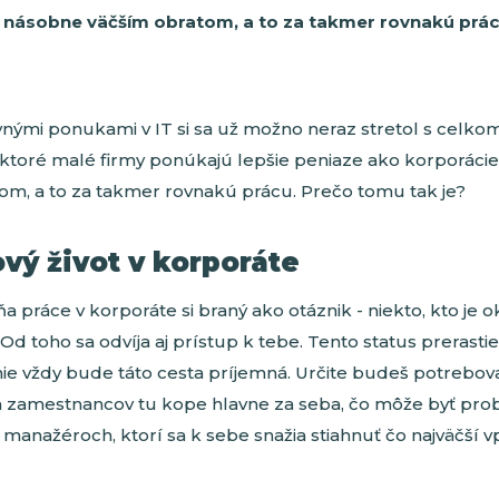
 násobne väčším obratom, a to za takmer rovnakú prác
nými ponukami v IT si sa už možno neraz stretol s celk
ktoré malé firmy ponúkajú lepšie peniaze ako korporáci
om, a to za takmer rovnakú prácu. Prečo tomu tak je?
vý život v korporáte
 práce v korporáte si braný ako otáznik - niekto, kto je 
 Od toho sa odvíja aj prístup k tebe. Tento status prerastie
ie vždy bude táto cesta príjemná. Určite budeš potrebova
na zamestnancov tu kope hlavne za seba, čo môže byť p
 manažéroch, ktorí sa k sebe snažia stiahnuť čo najväčší vp