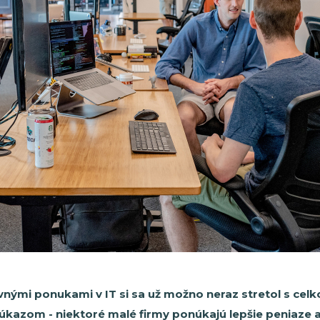
nými ponukami v IT si sa už možno neraz stretol s cel
kazom - niektoré malé firmy ponúkajú lepšie peniaze 