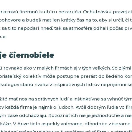
 priaznivú firemnú kultúru nezaručia. Ochutnávku pravej 
 pohovore a budeš mať len krátky čas na to, aby si určil, či 
 sa ti to nepodarí hneď, tak sa atmosféra odhalí počas pr
ce.
 je čiernobiele
ú rovnako ako v malých firmách aj v tých veľkých. So zlými t
ý priateľský kolektív môže postupne prerásť do šedého ko
kolegov stanú rivali a z inšpiratívnych lídrov nepríjemní šé
žité mať nos na správnych ľudí a inštinktívne sa vyhnúť tý
 každá firma je najmä o ľuďoch. Kvôli dobrým ľudia vo fi
lým zase odchádzajú. Rozoznať ich nie je jednoduché a nie
káže. V Arive tieto aspekty vnímame, dlhodobo zbierame
i hľadaní práce/projektu sa ti snažíme nájsť firmu s atmosf