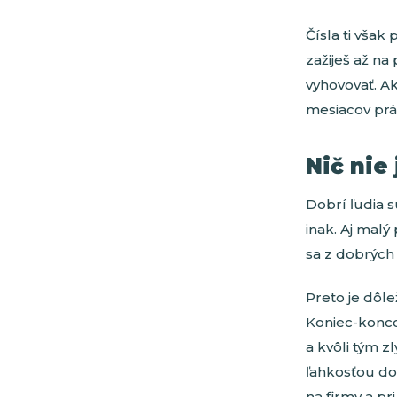
Čísla ti však
zažiješ až na
vyhovovať. Ak
mesiacov prá
Nič nie
Dobrí ľudia s
inak. Aj mal
sa z dobrých 
Preto je dôle
Koniec-koncov
a kvôli tým z
ľahkosťou do
na firmy a pr