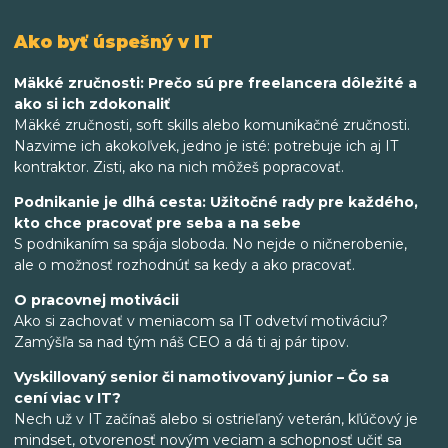
Ako byť úspešný v IT
Mäkké zručnosti: Prečo sú pre freelancera dôležité a
ako si ich zdokonaliť
Mäkké zručnosti, soft skills alebo komunikačné zručnosti.
Nazvime ich akokoľvek, jedno je isté: potrebuje ich aj IT
kontraktor. Zisti, ako na nich môžeš popracovať.
Podnikanie je dlhá cesta: Užitočné rady pre každého,
kto chce pracovať pre seba a na sebe
S podnikaním sa spája sloboda. No nejde o ničnerobenie,
ale o možnosť rozhodnúť sa kedy a ako pracovať.
O pracovnej motivácii
Ako si zachovať v meniacom sa IT odvetví motiváciu?
Zamýšľa sa nad tým náš CEO a dá ti aj pár tipov.
Vyskillovaný senior či namotivovaný junior – Čo sa
cení viac v IT?
Nech už v IT začínaš alebo si ostrieľaný veterán, kľúčový je
mindset, otvorenosť novým veciam a schopnosť učiť sa