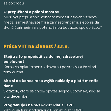
za pochodu.
O prepúšťaní a pálení mostov
Musí byť prepúšťanie koncom medziľudských vzťahov
medzi zamestnávateľmi a zamestnancami, alebo sa dá
skončiť prímerím a s potenciálnou budúcou spoluprácou?
Práca v IT na živnosť / s.r.o.
Stojí za to prepoistiť sa do inej zdravotnej
poisťovne?
Komu sa oplatí zmeniť zdravotnú poisťovňu a čo si pri
tom všímať.
Ako si do konca roka zvýšiť náklady a platiť menšie
dane
5 otázok, ktoré sa chceš opýtať svojho účtovníka, keď sa
blíži december.
Programuješ na SRO-čku? Plať si DPH
Zisti, či sa ti pri podnikaní v IT oplatí platiť DPH.