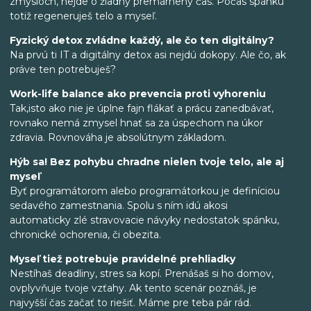
zmysloch, nejde o žiadny premárnený čas. Počas spánku
totiž regeneruješ telo a myseľ.
Fyzický detox zvládne každý, ale čo ten digitálny?
Na prvú ti IT a digitálny detox asi nejdú dokopy. Ale čo, ak
práve ten potrebuješ?
Work-life balance ako prevencia proti vyhoreniu
Tak,isto ako nie je úplne fajn flákať a prácu zanedbávať,
rovnako nemá zmysel hnať sa za úspechom na úkor
zdravia. Rovnováha je absolútnym základom.
Hýb sa! Bez pohybu chradne nielen tvoje telo, ale aj
myseľ
Byť programátorom alebo programátorkou je definíciou
sedavého zamestnania. Spolu s ním idú akosi
automaticky zlé stravovacie návyky nedostatok spánku,
chronické ochorenia, či obezita.
Myseľ tiež potrebuje pravidelné prehliadky
Nestíhaš deadliny, stres sa kopí. Prenášaš si ho domov,
ovplyvňuje tvoje vzťahy. Ak tento scenár poznáš, je
najvyšší čas začať to riešiť. Máme pre teba pár rád.