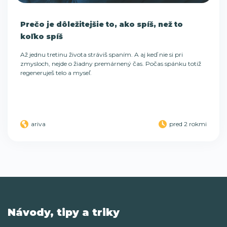
Prečo je dôležitejšie to, ako spíš, než to
koľko spíš
Až jednu tretinu života stráviš spaním. A aj keď nie si pri
zmysloch, nejde o žiadny premárnený čas. Počas spánku totiž
regeneruješ telo a myseľ.
ariva
pred 2 rokmi
Návody, tipy a triky