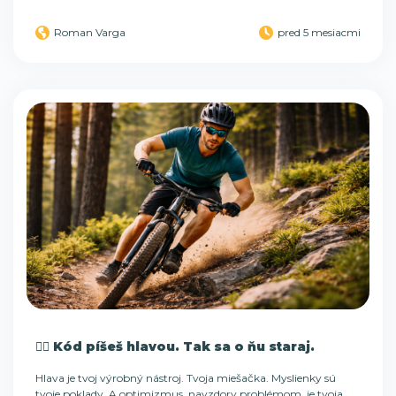
Roman Varga
pred 5 mesiacmi
🏃‍♂️ Kód píšeš hlavou. Tak sa o ňu staraj.
Hlava je tvoj výrobný nástroj. Tvoja miešačka. Myslienky sú
tvoje poklady. A optimizmus, navzdory problémom, je tvoja