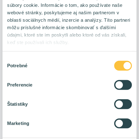
súbory cookie. Informácie o tom, ako používate naše
webové stránky, poskytujeme aj našim partnerom v
oblasti sociálnych médií, inzercie a analýzy. Títo partneri
môžu príslušné informácie skombinovať s ďalšími
údajmi, ktoré ste im poskytli alebo ktoré od vás získali,
keď ste používali ich služby.
Strategická čistá hlava: bez nej nemáš šancu
Výber
stíhať
Potrebné
súhlasu
Nápady nevznikajú na povel. Nevzniknú, keď si v strese.
Nevzniknú, keď máš hlavu preplnenú. Nápady vznikajú, keď si
Preferencie
v pohode.
Štatistiky
Roman Varga
pred 5 mesiacmi
Marketing