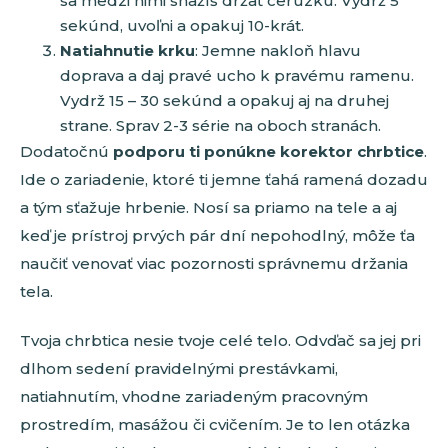
sa medzi nimi snažíš držať ceruzku. Vydrž 5
sekúnd, uvoľni a opakuj 10-krát.
Natiahnutie krku
: Jemne nakloň hlavu
doprava a daj pravé ucho k pravému ramenu.
Vydrž 15 – 30 sekúnd a opakuj aj na druhej
strane. Sprav 2-3 série na oboch stranách.
Dodatočnú
podporu ti ponúkne korektor chrbtice
.
Ide o zariadenie, ktoré ti jemne ťahá ramená dozadu
a tým sťažuje hrbenie. Nosí sa priamo na tele a aj
keď je prístroj prvých pár dní nepohodlný, môže ťa
naučiť venovať viac pozornosti správnemu držania
tela.
Tvoja chrbtica nesie tvoje celé telo. Odvďač sa jej pri
dlhom sedení pravidelnými prestávkami,
natiahnutím, vhodne zariadeným pracovným
prostredím, masážou či cvičením. Je to len otázka