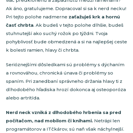
viac predklonenú a zapadnutú medzi ramenami?
Ak áno, gratulujeme. Dopracoval si sa k nerd necku!
Pri tejto polohe nadmerne
zaťažuješ krk a hornú
časť chrbta
. Ak budeš v tejto polohe dlhšie, budeš
stuhnutejší ako suchý rožok po týždni. Tvoja
pohyblivosť bude obmedzená a si na najlepšej ceste
k bolesti ramien, hlavy či chrbta.
Serióznejšími dôsledkami sú problémy s dýchaním
a rovnováhou, chronická únava či problémy so
spaním. Pri zanedbaní správneho držania hlavy ti z
dlhodobého hľadiska hrozí dokonca aj osteoporóza
alebo artritída.
Nerd neck vzniká z dlhodobého hrbenia sa pred
počítačom, nad mobilom či knihami.
Netrápi len
programátorov a ITčkárov, sú naň však náchylnejší.