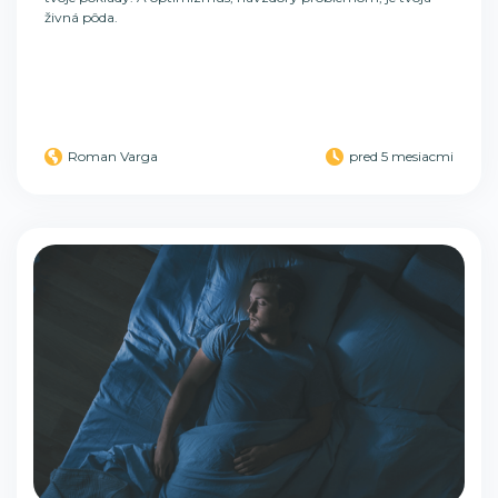
živná pôda.
Roman Varga
pred 5 mesiacmi