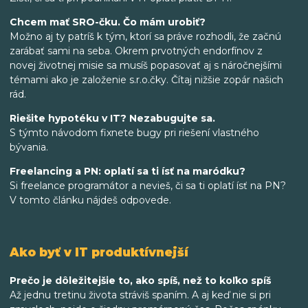
Chcem mať SRO-čku. Čo mám urobiť?
Možno aj ty patríš k tým, ktorí sa práve rozhodli, že začnú
zarábať sami na seba. Okrem prvotných endorfínov z
novej životnej misie sa musíš popasovať aj s náročnejšími
témami ako je založenie s.r.o.čky. Čítaj nižšie zopár našich
rád.
Riešite hypotéku v IT? Nezabugujte sa.
S týmto návodom fixnete bugy pri riešení vlastného
bývania.
Freelancing a PN: oplatí sa ti ísť na maródku?
Si freelance programátor a nevieš, či sa ti oplatí ísť na PN?
V tomto článku nájdeš odpovede.
Ako byť v IT produktívnejší
Prečo je dôležitejšie to, ako spíš, než to koľko spíš
Až jednu tretinu života stráviš spaním. A aj keď nie si pri