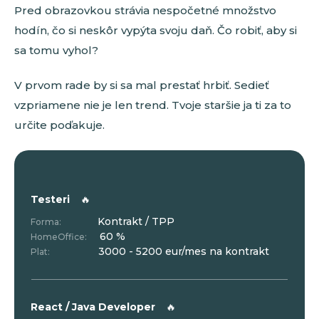
Pred obrazovkou strávia nespočetné množstvo
hodín, čo si neskôr vypýta svoju daň. Čo robiť, aby si
sa tomu vyhol?
V prvom rade by si sa mal prestať hrbiť. Sedieť
vzpriamene nie je len trend. Tvoje staršie ja ti za to
určite poďakuje.
Testeri
🔥
Kontrakt / TPP
Forma:
60 %
HomeOffice:
3000 - 5200 eur/mes na kontrakt
Plat:
React / Java Developer
🔥