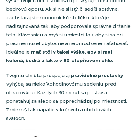
výške tvojich očí a stolička ti poskytuje dostatočnú
bedrovú oporu. Ak si nie si istý, či sedíš správne,
zaobstaraj si ergonomickú stoličku, ktorá je
nadizajnovaná tak, aby podporovala správne držanie
tela. Klávesnicu a myš si umiestni tak, aby si sa pri
práci nemusel zbytočne a neprirodzene naťahovať.
Ideálne je
mať stôl v takej výške, aby si mal
kolená, bedrá a lakte v 90-stupňovom uhle.
Tvojmu chrbtu prospejú aj
pravidelné prestávky.
Vyhýbaj sa niekoľkohodinovému sedeniu pred
obrazovkou. Každých 30 minút sa postav a
ponaťahuj sa alebo sa poprechádzaj po miestnosti.
Zmierniš tak napätie v krčných a chrbtových
svaloch.