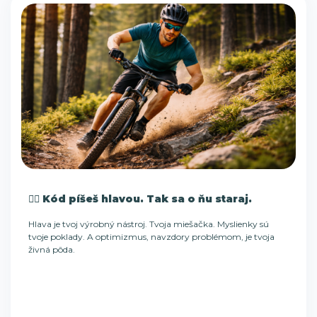
🏃‍♂️ Kód píšeš hlavou. Tak sa o ňu staraj.
Hlava je tvoj výrobný nástroj. Tvoja miešačka. Myslienky sú
tvoje poklady. A optimizmus, navzdory problémom, je tvoja
živná pôda.