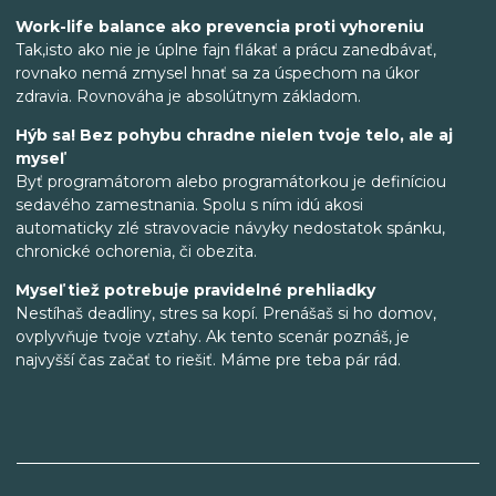
Work-life balance ako prevencia proti vyhoreniu
Tak,isto ako nie je úplne fajn flákať a prácu zanedbávať,
rovnako nemá zmysel hnať sa za úspechom na úkor
zdravia. Rovnováha je absolútnym základom.
Hýb sa! Bez pohybu chradne nielen tvoje telo, ale aj
myseľ
Byť programátorom alebo programátorkou je definíciou
sedavého zamestnania. Spolu s ním idú akosi
automaticky zlé stravovacie návyky nedostatok spánku,
chronické ochorenia, či obezita.
Myseľ tiež potrebuje pravidelné prehliadky
Nestíhaš deadliny, stres sa kopí. Prenášaš si ho domov,
ovplyvňuje tvoje vzťahy. Ak tento scenár poznáš, je
najvyšší čas začať to riešiť. Máme pre teba pár rád.