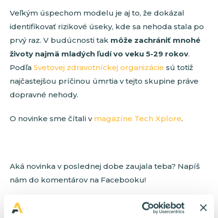
Veľkým úspechom modelu je aj to, že dokázal
identifikovať rizikové úseky, kde sa nehoda stala po
prvý raz. V budúcnosti tak
môže zachrániť mnohé
životy najmä mladých ľudí vo veku 5-29 rokov
.
Podľa
Svetovej zdravotníckej organizácie
sú totiž
najčastejšou príčinou úmrtia v tejto skupine práve
dopravné nehody.
O novinke sme čítali v
magazíne Tech Xplore
.
Aká novinka v poslednej dobe zaujala teba? Napíš
nám do komentárov na Facebooku!
AI
Technológie