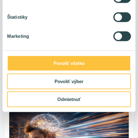
Štatistiky
Strategická čistá hlava: bez nej nemáš šancu
stíhať
Marketing
Nápady nevznikajú na povel. Nevzniknú, keď si v strese.
Nevzniknú, keď máš hlavu preplnenú. Nápady vznikajú, keď si
v pohode.
Povoliť všetko
Povoliť výber
Roman Varga
pred 5 mesiacmi
Odmietnuť