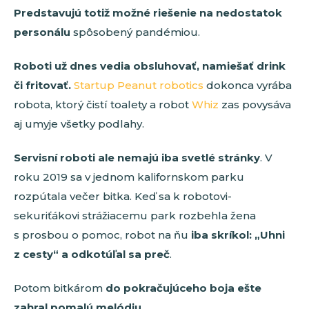
Predstavujú totiž možné riešenie na nedostatok
personálu
spôsobený pandémiou.
Roboti už dnes vedia obsluhovať, namiešať drink
či fritovať.
Startup Peanut robotics
dokonca vyrába
robota, ktorý čistí toalety a robot
Whiz
zas povysáva
aj umyje všetky podlahy.
Servisní roboti ale nemajú iba svetlé stránky
. V
roku 2019 sa v jednom kalifornskom parku
rozpútala večer bitka. Keď sa k robotovi-
sekuriťákovi strážiacemu park rozbehla žena
s prosbou o pomoc, robot na ňu
iba skríkol: „Uhni
z cesty“ a odkotúľal sa preč
.
Potom bitkárom
do pokračujúceho boja ešte
zahral pomalú melódiu.