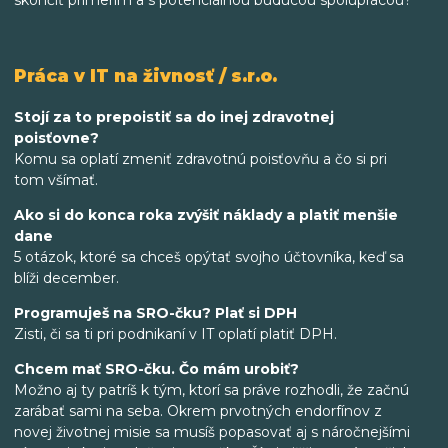
skončiť prímerím a s potenciálnou budúcou spoluprácou?
Práca v IT na živnosť / s.r.o.
Stojí za to prepoistiť sa do inej zdravotnej
poisťovne?
Komu sa oplatí zmeniť zdravotnú poisťovňu a čo si pri
tom všímať.
Ako si do konca roka zvýšiť náklady a platiť menšie
dane
5 otázok, ktoré sa chceš opýtať svojho účtovníka, keď sa
blíži december.
Programuješ na SRO-čku? Plať si DPH
Zisti, či sa ti pri podnikaní v IT oplatí platiť DPH.
Chcem mať SRO-čku. Čo mám urobiť?
Možno aj ty patríš k tým, ktorí sa práve rozhodli, že začnú
zarábať sami na seba. Okrem prvotných endorfínov z
novej životnej misie sa musíš popasovať aj s náročnejšími