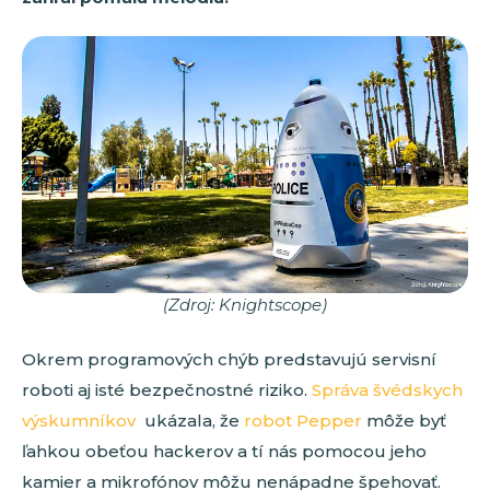
(Zdroj: Knightscope)
Okrem programových chýb predstavujú servisní
roboti aj isté bezpečnostné riziko.
Správa švédskych
výskumníkov
ukázala, že
robot Pepper
môže byť
ľahkou obeťou hackerov a tí nás pomocou jeho
kamier a mikrofónov môžu nenápadne špehovať.