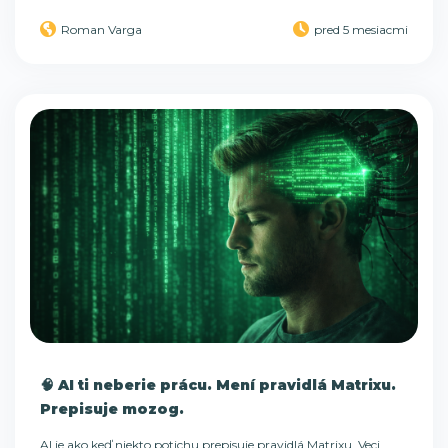
Roman Varga
pred 5 mesiacmi
🧠 AI ti neberie prácu. Mení pravidlá Matrixu.
Prepisuje mozog.
AI je ako keď niekto potichu prepisuje pravidlá Matrixu. Veci,