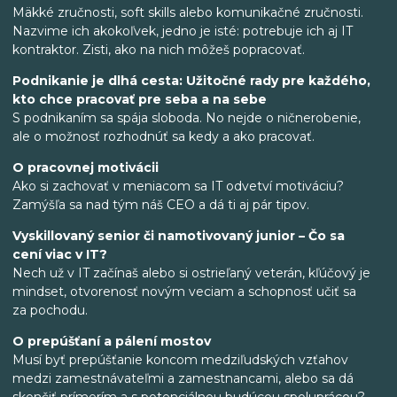
Mäkké zručnosti, soft skills alebo komunikačné zručnosti.
Nazvime ich akokoľvek, jedno je isté: potrebuje ich aj IT
kontraktor. Zisti, ako na nich môžeš popracovať.
Podnikanie je dlhá cesta: Užitočné rady pre každého,
kto chce pracovať pre seba a na sebe
S podnikaním sa spája sloboda. No nejde o ničnerobenie,
ale o možnosť rozhodnúť sa kedy a ako pracovať.
O pracovnej motivácii
Ako si zachovať v meniacom sa IT odvetví motiváciu?
Zamýšľa sa nad tým náš CEO a dá ti aj pár tipov.
Vyskillovaný senior či namotivovaný junior – Čo sa
cení viac v IT?
Nech už v IT začínaš alebo si ostrieľaný veterán, kľúčový je
mindset, otvorenosť novým veciam a schopnosť učiť sa
za pochodu.
O prepúšťaní a pálení mostov
Musí byť prepúšťanie koncom medziľudských vzťahov
medzi zamestnávateľmi a zamestnancami, alebo sa dá