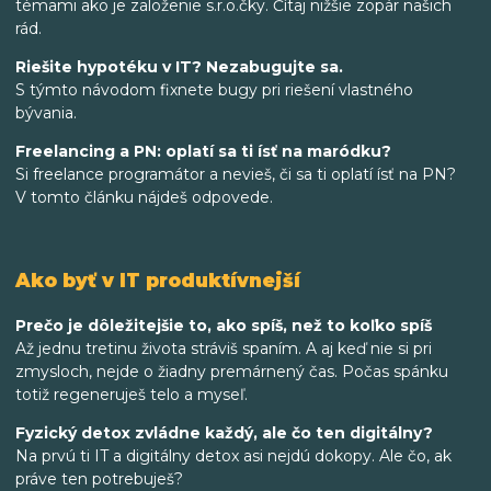
témami ako je založenie s.r.o.čky. Čítaj nižšie zopár našich
rád.
Riešite hypotéku v IT? Nezabugujte sa.
S týmto návodom fixnete bugy pri riešení vlastného
bývania.
Freelancing a PN: oplatí sa ti ísť na maródku?
Si freelance programátor a nevieš, či sa ti oplatí ísť na PN?
V tomto článku nájdeš odpovede.
Ako byť v IT produktívnejší
Prečo je dôležitejšie to, ako spíš, než to koľko spíš
Až jednu tretinu života stráviš spaním. A aj keď nie si pri
zmysloch, nejde o žiadny premárnený čas. Počas spánku
totiž regeneruješ telo a myseľ.
Fyzický detox zvládne každý, ale čo ten digitálny?
Na prvú ti IT a digitálny detox asi nejdú dokopy. Ale čo, ak
práve ten potrebuješ?