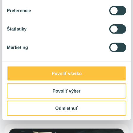
Preferencie
Štatistiky
Podnikanie je dlhá cesta: Užitočné rady pre
Marketing
každého, kto chce pracovať pre seba a na
sebe
S podnikaním sa spája sloboda. No nejde o ničnerobenie, ale o
Povoliť všetko
možnosť rozhodnúť sa kedy a ako pracovať.
Povoliť výber
Roman Varga
pred 2 rokmi
Odmietnuť