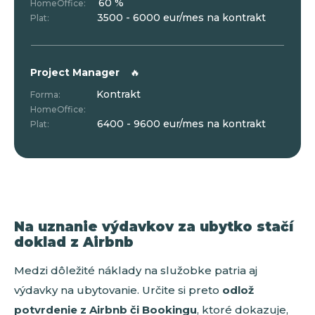
60 %
HomeOffice:
3500 - 6000 eur/mes na kontrakt
Plat:
Project Manager
🔥
Kontrakt
Forma:
HomeOffice:
6400 - 9600 eur/mes na kontrakt
Plat:
Na uznanie výdavkov za ubytko stačí
doklad z Airbnb
Medzi dôležité náklady na služobke patria aj
výdavky na ubytovanie. Určite si preto
odlož
potvrdenie z Airbnb či Bookingu
, ktoré dokazuje,