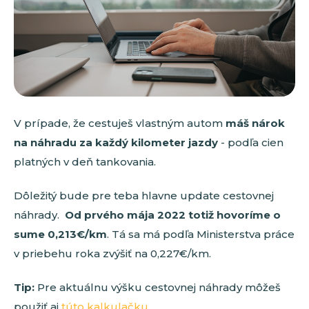
V prípade, že cestuješ vlastným autom
máš nárok
na náhradu za každý kilometer jazdy
- podľa cien
platných v deň tankovania.
Dôležitý bude pre teba hlavne update cestovnej
náhrady.
Od prvého mája 2022 totiž hovoríme o
sume 0,213€/km
. Tá sa má podľa Ministerstva práce
v priebehu roka zvýšiť na 0,227€/km.
Tip:
Pre aktuálnu výšku cestovnej náhrady môžeš
použiť aj
túto kalkulačku
.