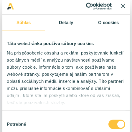
Zabudli sme na niečo? Napíš nám
na Facebooku
.
Súhlas
Detaily
O cookies
Podnikanie v IT
IT firma
Táto webstránka používa súbory cookies
Na prispôsobenie obsahu a reklám, poskytovanie funkcií
sociálnych médií a analýzu návštevnosti používame
Ďalšie články
súbory cookie. Informácie o tom, ako používate naše
webové stránky, poskytujeme aj našim partnerom v
oblasti sociálnych médií, inzercie a analýzy. Títo partneri
môžu príslušné informácie skombinovať s ďalšími
údajmi, ktoré ste im poskytli alebo ktoré od vás získali,
keď ste používali ich služby.
Výber
Potrebné
súhlasu