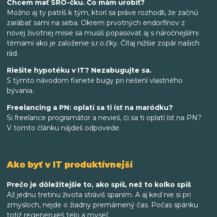
Chcem mať SRO-čku. Čo mám urobiť?
Možno aj ty patríš k tým, ktorí sa práve rozhodli, že začnú
zarábať sami na seba. Okrem prvotných endorfínov z
novej životnej misie sa musíš popasovať aj s náročnejšími
témami ako je založenie s.r.o.čky. Čítaj nižšie zopár našich
rád.
Riešite hypotéku v IT? Nezabugujte sa.
S týmto návodom fixnete bugy pri riešení vlastného
bývania.
Freelancing a PN: oplatí sa ti ísť na maródku?
Si freelance programátor a nevieš, či sa ti oplatí ísť na PN?
V tomto článku nájdeš odpovede.
Ako byť v IT produktívnejší
Prečo je dôležitejšie to, ako spíš, než to koľko spíš
Až jednu tretinu života stráviš spaním. A aj keď nie si pri
zmysloch, nejde o žiadny premárnený čas. Počas spánku
totiž regeneruješ telo a myseľ.