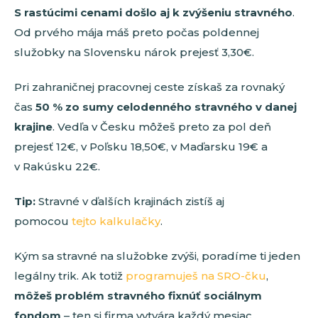
S rastúcimi cenami došlo aj k zvýšeniu stravného
.
Od prvého mája máš preto počas poldennej
služobky na Slovensku nárok prejesť 3,30€.
Pri zahraničnej pracovnej ceste získaš za rovnaký
čas
50 % zo sumy celodenného stravného v danej
krajine
. Vedľa v Česku môžeš preto za pol deň
prejesť 12€, v Poľsku 18,50€, v Maďarsku 19€ a
v Rakúsku 22€.
Tip:
Stravné v ďalších krajinách zistíš aj
pomocou
tejto kalkulačky
.
Kým sa stravné na služobke zvýši, poradíme ti jeden
legálny trik. Ak totiž
programuješ na SRO-čku
,
môžeš problém stravného fixnúť sociálnym
fondom
– ten si firma vytvára každý mesiac.