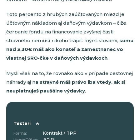
Toto percento z hrubých zaúčtovaných miezd je
účtovným nákladom aj daňovým výdavkom – čiže
čerpanie fondu na financovanie zvyšnej časti
stravného nemusí nikoho trápiť. Inými slovami,
sumu
nad 3,30€ máš ako konateľ a zamestnanec vo
vlastnej SRO-čke v daňových výdavkoch
.
Mysli však na to, že rovnako ako v prípade cestovnej
náhrady aj n
a stravné máš právo iba vtedy, ak si
neuplatnuješ paušálne výdavky
.
Testeri
🔥
Kontrakt / TPP
Forma:
60 %
HomeOffice: