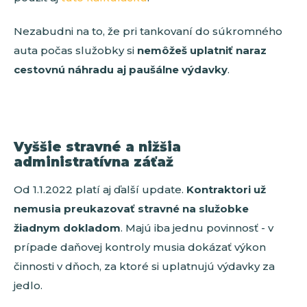
Nezabudni na to, že pri tankovaní do súkromného
auta počas služobky si
nemôžeš uplatniť naraz
cestovnú náhradu aj paušálne výdavky
.
Vyššie stravné a nižšia
administratívna záťaž
Od 1.1.2022 platí aj ďalší update.
Kontraktori už
nemusia preukazovať stravné na služobke
žiadnym dokladom
. Majú iba jednu povinnosť - v
prípade daňovej kontroly musia dokázať výkon
činnosti v dňoch, za ktoré si uplatnujú výdavky za
jedlo.