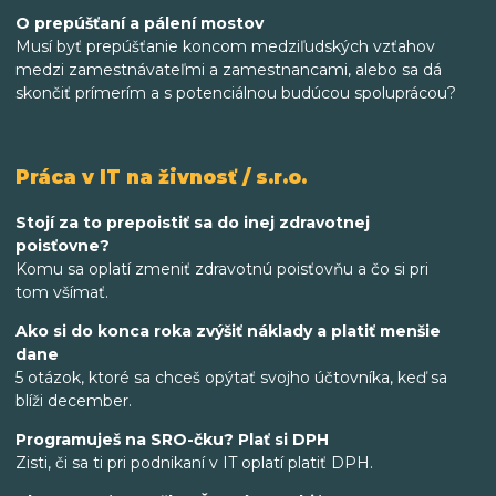
O prepúšťaní a pálení mostov
Musí byť prepúšťanie koncom medziľudských vzťahov
medzi zamestnávateľmi a zamestnancami, alebo sa dá
skončiť prímerím a s potenciálnou budúcou spoluprácou?
Práca v IT na živnosť / s.r.o.
Stojí za to prepoistiť sa do inej zdravotnej
poisťovne?
Komu sa oplatí zmeniť zdravotnú poisťovňu a čo si pri
tom všímať.
Ako si do konca roka zvýšiť náklady a platiť menšie
dane
5 otázok, ktoré sa chceš opýtať svojho účtovníka, keď sa
blíži december.
Programuješ na SRO-čku? Plať si DPH
Zisti, či sa ti pri podnikaní v IT oplatí platiť DPH.