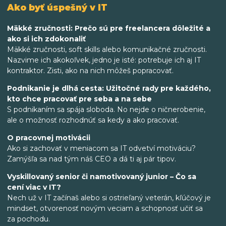
Ako byť úspešný v IT
Mäkké zručnosti: Prečo sú pre freelancera dôležité a
ako si ich zdokonaliť
Mäkké zručnosti, soft skills alebo komunikačné zručnosti.
Nazvime ich akokoľvek, jedno je isté: potrebuje ich aj IT
kontraktor. Zisti, ako na nich môžeš popracovať.
Podnikanie je dlhá cesta: Užitočné rady pre každého,
kto chce pracovať pre seba a na sebe
S podnikaním sa spája sloboda. No nejde o ničnerobenie,
ale o možnosť rozhodnúť sa kedy a ako pracovať.
O pracovnej motivácii
Ako si zachovať v meniacom sa IT odvetví motiváciu?
Zamýšľa sa nad tým náš CEO a dá ti aj pár tipov.
Vyskillovaný senior či namotivovaný junior – Čo sa
cení viac v IT?
Nech už v IT začínaš alebo si ostrieľaný veterán, kľúčový je
mindset, otvorenosť novým veciam a schopnosť učiť sa
za pochodu.