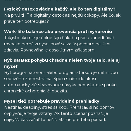
Fyzický detox zvládne každý, ale čo ten digitálny?
Na prvú ti IT a digitálny detox asi nejdú dokopy. Ale čo, ak
práve ten potrebuješ?
Work-life balance ako prevencia proti vyhoreniu
Tak,isto ako nie je úplne fajn flákať a prácu zanedbávať,
rovnako nemá zmysel hnať sa za úspechom na úkor
zdravia. Rovnováha je absolútnym základom.
Hýb sa! Bez pohybu chradne nielen tvoje telo, ale aj
myseľ
Byť programátorom alebo programátorkou je definíciou
sedavého zamestnania. Spolu s ním idú akosi
automaticky zlé stravovacie návyky nedostatok spánku,
chronické ochorenia, či obezita.
Myseľ tiež potrebuje pravidelné prehliadky
Nestíhaš deadliny, stres sa kopí. Prenášaš si ho domov,
ovplyvňuje tvoje vzťahy. Ak tento scenár poznáš, je
najvyšší čas začať to riešiť. Máme pre teba pár rád.